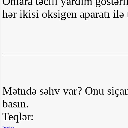
Onlara təcili yardım göstəri
hər ikisi oksigen aparatı il
Mətndə səhv var? Onu siçan
basın.
Teqlər: