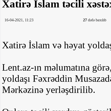
Xatirə İslam təcili xəs
16-04-2021, 11:23
27
dəfə baxılıb
Xatirə İslam və həyat yold
Lent.az-ın məlumatına görə
yoldaşı Fəxrəddin Musazad
Mərkəzinə yerləşdirilib.