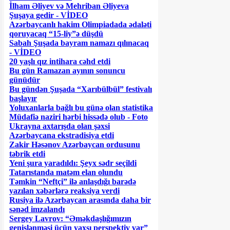
İlham Əliyev və Mehriban Əliyeva
Şuşaya gedir - VİDEO
Azərbaycanlı hakim Olimpiadada ədaləti
qoruyacaq “15-liy”ə düşdü
Sabah Şuşada bayram namazı qılınacaq
- VİDEO
20 yaşlı qız intihara cəhd etdi
Bu gün Ramazan ayının sonuncu
günüdür
Bu gündən Şuşada “Xarıbülbül” festivalı
başlayır
Yoluxanlarla bağlı bu günə olan statistika
Müdafiə naziri hərbi hissədə olub - Foto
Ukrayna axtarışda olan şəxsi
Azərbaycana ekstradisiya etdi
Zakir Həsənov Azərbaycan ordusunu
təbrik etdi
Yeni şura yaradıldı: Şeyx sədr seçildi
Tatarıstanda matəm elan olundu
Təmkin “Neftçi” ilə anlaşdığı barədə
yazılan xəbərlərə reaksiya verdi
Rusiya ilə Azərbaycan arasında daha bir
sənəd imzalandı
Sergey Lavrov: “Əməkdaşlığımızın
genişlənməsi üçün yaxşı perspektiv var”