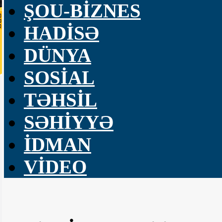
ŞOU-BİZNES
HADİSƏ
DÜNYA
SOSİAL
TƏHSİL
SƏHİYYƏ
İDMAN
VİDEO