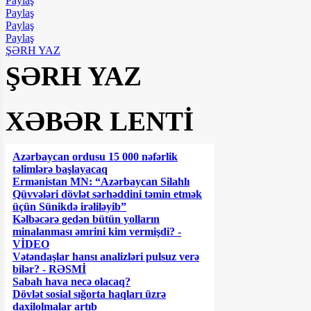
Paylaş
Paylaş
Paylaş
Paylaş
ŞƏRH YAZ
ŞƏRH YAZ
XƏBƏR LENTİ
Azərbaycan ordusu 15 000 nəfərlik
təlimlərə başlayacaq
Ermənistan MN: “Azərbaycan Silahlı
Qüvvələri dövlət sərhəddini təmin etmək
üçün Sünikdə irəliləyib”
Kəlbəcərə gedən bütün yolların
minalanması əmrini kim vermişdi? -
VİDEO
Vətəndaşlar hansı analizləri pulsuz verə
bilər? - RƏSMİ
Sabah hava necə olacaq?
Dövlət sosial sığorta haqları üzrə
daxilolmalar artıb