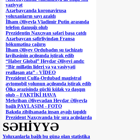
vəziyyət
Azərbaycanda koronavirusa
yoluxanların sayı azaldı
İlham Əliyevlə Vladimir Putin arasında
telefon danışığı olub
Prezidentin Naxçıvan səfəri başa çatdı
Azərbaycan səfirliyindən Fransa
hökumətinə çağırış
İlham Əliyev Ordubadın su təchizatı
layihəsinin açılışında iştirak edib
“Haber Global” Heydər Əliyevi andı:
“Bir millətin lideri və ya vəsiyyəti
reallaşan ata” - VİDEO
Prezident Culfa-Ordubad magistral
avtomobil yolunun açılışında iştirak edib
Ölkə ərazisində güclü külək və daşqın
olub – FAKTİKİ HAVA
Mehriban Əliyevadan Heydər Əliyevlə
bağlı PAYLAŞIM - FOTO
Bakıda zibilxanada insan ayağı tapıldı
Prezident Naxçıvanda bir sıra açılışlarda
SƏHİYYƏ
iştirak edib
Əfqanıstanda sərnişin avtobusu
partladılıb: 16 nəfər həlak olub
Yoluxanlarla bağlı bu günə olan statistika
Prezident Naxçıvandadır