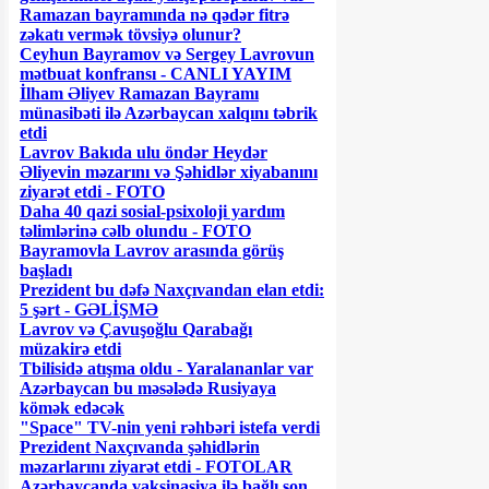
Ramazan bayramında nə qədər fitrə
zəkatı vermək tövsiyə olunur?
Ceyhun Bayramov və Sergey Lavrovun
mətbuat konfransı - CANLI YAYIM
İlham Əliyev Ramazan Bayramı
münasibəti ilə Azərbaycan xalqını təbrik
etdi
Lavrov Bakıda ulu öndər Heydər
Əliyevin məzarını və Şəhidlər xiyabanını
ziyarət etdi - FOTO
Daha 40 qazi sosial-psixoloji yardım
təlimlərinə cəlb olundu - FOTO
Bayramovla Lavrov arasında görüş
başladı
Prezident bu dəfə Naxçıvandan elan etdi:
5 şərt - GƏLİŞMƏ
Lavrov və Çavuşoğlu Qarabağı
müzakirə etdi
Tbilisidə atışma oldu - Yaralananlar var
Azərbaycan bu məsələdə Rusiyaya
kömək edəcək
"Space" TV-nin yeni rəhbəri istefa verdi
Prezident Naxçıvanda şəhidlərin
məzarlarını ziyarət etdi - FOTOLAR
Azərbaycanda vaksinasiya ilə bağlı son