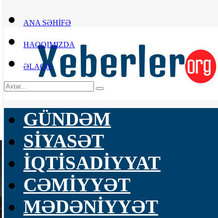
ANA SƏHİFƏ
HAQQIMIZDA
ƏLAQƏ
GÜNDƏM
SİYASƏT
İQTİSADİYYAT
CƏMİYYƏT
MƏDƏNİYYƏT