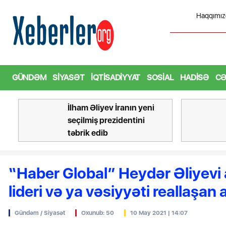
Haqqımız
miş prezidentini təbrik edib
B
GÜNDƏM
SIYASƏT
İQTISADIYYAT
SOSIAL
HADISƏ
CƏ
Bu şəxslərin I siniflərə
məktəb seçimi BAŞLAYIR
“Haber Global” Heydər Əliyevi a
lideri və ya vəsiyyəti reallaşan
Gündəm / Siyasət
Oxunub: 50
10 May 2021 | 14:07