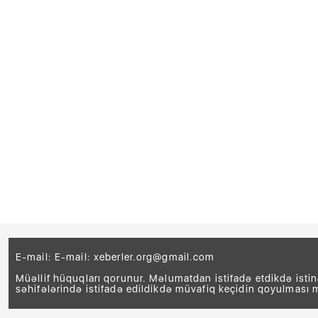
E-mail: E-mail:
xeberler.org@gmail.com
Müəllif hüquqları qorunur. Məlumatdan istifadə etdikdə isti
səhifələrində istifadə edildikdə müvafiq keçidin qoyulması 