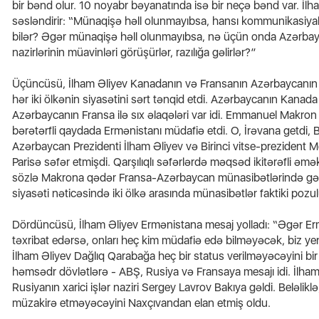
bir bənd olur. 10 noyabr bəyanatında isə bir neçə bənd var. İlh
səsləndirir: “Münaqişə həll olunmayıbsa, hansı kommunikasiya
bilər? Əgər münaqişə həll olunmayıbsa, nə üçün onda Azərba
nazirlərinin müavinləri görüşürlər, razılığa gəlirlər?”
Üçüncüsü, İlham Əliyev Kanadanın və Fransanın Azərbaycanın daxi
hər iki ölkənin siyasətini sərt tənqid etdi. Azərbaycanın Kanada 
Azərbaycanın Fransa ilə sıx əlaqələri var idi. Emmanuel Makron
bərətərfli qaydada Ermənistanı müdafiə etdi. O, İrəvana getdi
Azərbaycan Prezidenti İlham Əliyev və Birinci vitse-prezident 
Parisə səfər etmişdi. Qarşılıqlı səfərlərdə məqsəd ikitərəfli əm
sözlə Makrona qədər Fransa-Azərbaycan münasibətlərində gərg
siyasəti nəticəsində iki ölkə arasında münasibətlər faktiki pozu
Dördüncüsü, İlham Əliyev Ermənistana mesaj yolladı: “Əgər E
təxribat edərsə, onları heç kim müdafiə edə bilməyəcək, biz y
İlham Əliyev Dağlıq Qarabağa heç bir status verilməyəcəyini bir
həmsədr dövlətlərə - ABŞ, Rusiya və Fransaya mesajı idi. İlham
Rusiyanın xarici işlər naziri Sergey Lavrov Bakıya gəldi. Beləlikl
müzakirə etməyəcəyini Naxçıvandan elan etmiş oldu.