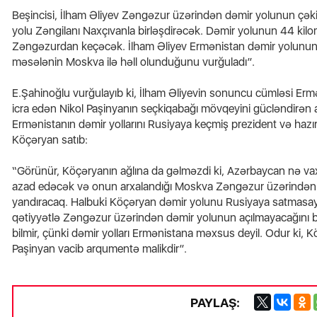
Beşincisi, İlham Əliyev Zəngəzur üzərindən dəmir yolunun çəkilə
yolu Zəngilanı Naxçıvanla birləşdirəcək. Dəmir yolunun 44 kilo
Zəngəzurdan keçəcək. İlham Əliyev Ermənistan dəmir yolunu
məsələnin Moskva ilə həll olunduğunu vurğuladı”.
E.Şahinoğlu vurğulayıb ki, İlham Əliyevin sonuncu cümləsi Ermən
icra edən Nikol Paşinyanın seçkiqabağı mövqeyini gücləndirən am
Ermənistanın dəmir yollarını Rusiyaya keçmiş prezident və hazı
Köçəryan satıb:
“Görünür, Köçəryanın ağlına da gəlməzdi ki, Azərbaycan nə vax
azad edəcək və onun arxalandığı Moskva Zəngəzur üzərindən d
yandıracaq. Halbuki Köçəryan dəmir yolunu Rusiyaya satmasay
qətiyyətlə Zəngəzur üzərindən dəmir yolunun açılmayacağını bi
bilmir, çünki dəmir yolları Ermənistana məxsus deyil. Odur ki,
Paşinyan vacib arqumentə malikdir”.
PAYLAŞ: