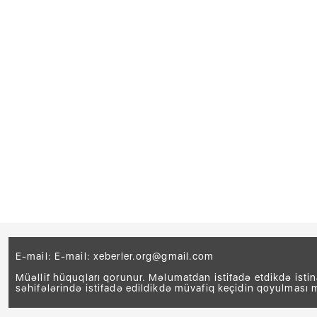
E-mail: E-mail:
xeberler.org@gmail.com
Müəllif hüquqları qorunur. Məlumatdan istifadə etdikdə isti
səhifələrində istifadə edildikdə müvafiq keçidin qoyulması 