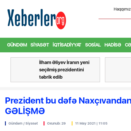
Haqqımız
 prezidentini təbrik edib
Bu 
GÜNDƏM
SIYASƏT
İQTISADIYYAT
SOSIAL
HADISƏ
CƏ
Bu şəxslərin I siniflərə
məktəb seçimi BAŞLAYIR
Prezident bu dəfə Naxçıvandan e
GƏLİŞMƏ
Gündəm / Siyasət
Oxunub: 29
11 May 2021 | 11:05