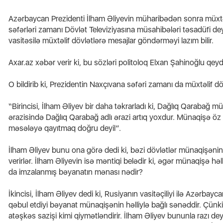
Azərbaycan Prezidenti İlham Əliyevin müharibədən sonra müxtəli
səfərləri zamanı Dövlət Televiziyasına müsahibələri təsadüfi de
vasitəsilə müxtəlif dövlətlərə mesajlar göndərməyi lazım bilir.
məsi
“Şəxsi maşınla gəlməyin” - BNA
çağırış etdi
Bakı
Axar.az xəbər verir ki, bu sözləri politoloq Elxan Şahinoğlu qeyd
O bildirib ki, Prezidentin Naxçıvana səfəri zamanı da müxtəlif döv
“Birincisi, İlham Əliyev bir daha təkrarladı ki, Dağlıq Qarabağ 
ərazisində Dağlıq Qarabağ adlı ərazi artıq yoxdur. Münaqişə öz 
məsələyə qayıtmaq doğru deyil”.
İlham Əliyev bunu ona görə dedi ki, bəzi dövlətlər münaqişənin 
verirlər. İlham Əliyevin isə məntiqi belədir ki, əgər münaqişə h
da imzalanmış bəyanatın mənası nədir?
İkincisi, İlham Əliyev dedi ki, Rusiyanın vasitəçiliyi ilə Azərba
qəbul etdiyi bəyanat münaqişənin həlliylə bağlı sənəddir. Çünki
atəşkəs sazişi kimi qiymətləndirir. İlham Əliyev bununla razı d