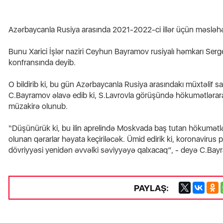
Azərbaycanla Rusiya arasında 2021-2022-ci illər üçün məsləhə
məsi
Bunu Xarici İşlər naziri Ceyhun Bayramov rusiyalı həmkarı Serg
“Şəxsi maşınla gəlməyin” - BNA
çağırış etdi
Bakı
konfransında deyib.
O bildirib ki, bu gün Azərbaycanla Rusiya arasındakı müxtəlif s
C.Bayramov əlavə edib ki, S.Lavrovla görüşündə hökumətləraras
müzakirə olunub.
“Düşünürük ki, bu ilin aprelində Moskvada baş tutan hökumətlə
olunan qərarlar həyata keçiriləcək. Ümid edirik ki, koronavirus p
dövriyyəsi yenidən əvvəlki səviyyəyə qalxacaq”, - deyə C.Bay
PAYLAŞ: