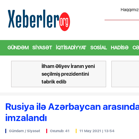
Haqqımız
iş prezidentini təbrik edib
Bu
GÜNDƏM
SIYASƏT
İQTISADIYYAT
SOSIAL
HADISƏ
CƏ
Bu şəxslərin I siniflərə
məktəb seçimi BAŞLAYIR
Rusiya ilə Azərbaycan arasınd
imzalandı
Gündəm / Siyasət
Oxunub: 41
11 May 2021 | 13:54