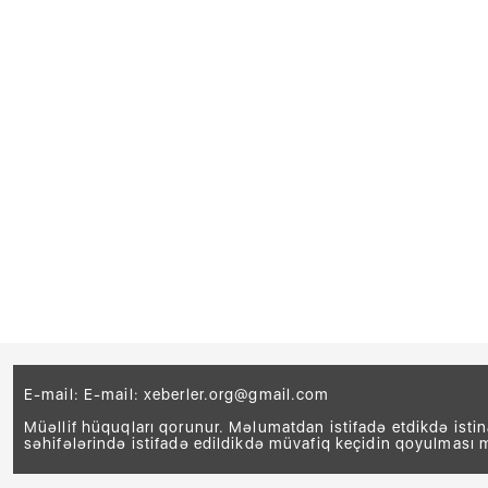
E-mail: E-mail:
xeberler.org@gmail.com
Müəllif hüquqları qorunur. Məlumatdan istifadə etdikdə isti
səhifələrində istifadə edildikdə müvafiq keçidin qoyulması 