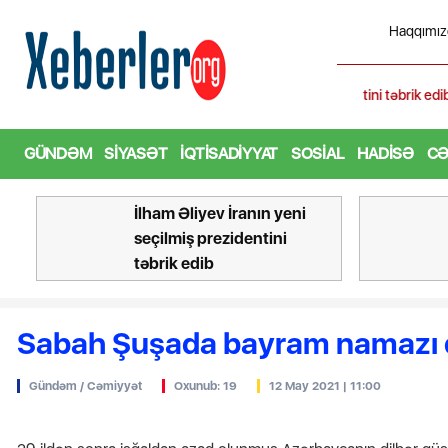
Haqqımız
Əliyev İranın yeni seçilmiş prezidentini təbrik edib
GÜNDƏM
SIYASƏT
İQTISADIYYAT
SOSIAL
HADISƏ
CƏ
İlham Əliyev İranın yeni
seçilmiş prezidentini
təbrik edib
Sabah Şuşada bayram namazı q
Gündəm / Cəmiyyət
Oxunub: 19
12 May 2021 | 11:00