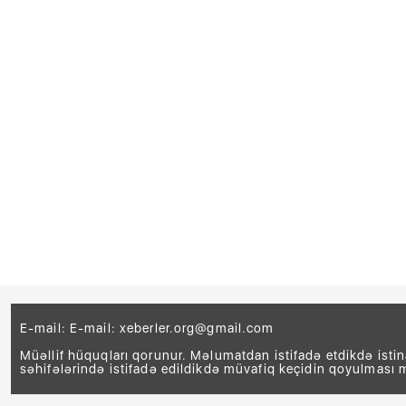
E-mail: E-mail:
xeberler.org@gmail.com
Müəllif hüquqları qorunur. Məlumatdan istifadə etdikdə isti
səhifələrində istifadə edildikdə müvafiq keçidin qoyulması 