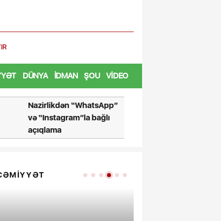
ABŞ-ın sanksiya tətbiq etdiy
YYƏT
DÜNYA
İDMAN
ŞOU
VIDEO
Nazirlikdən “WhatsApp”
“Şəxsi maş
və “Instagram”la bağlı
- BNA çağır
açıqlama
CƏMIYYƏT