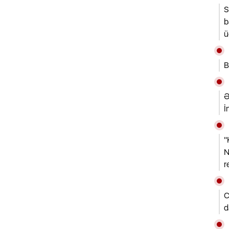
S
b
ü
B
Ə
İ
"
N
r
C
d