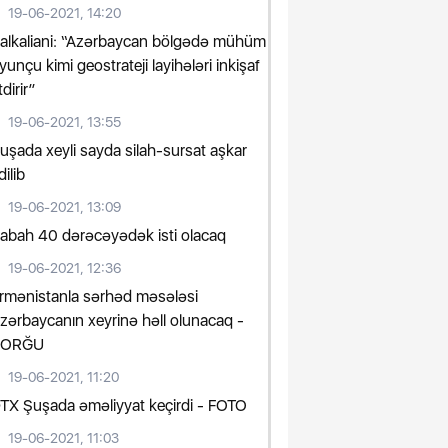
19-06-2021, 14:20
alkaliani: “Azərbaycan bölgədə mühüm
yunçu kimi geostrateji layihələri inkişaf
tdirir”
19-06-2021, 13:55
uşada xeyli sayda silah-sursat aşkar
dilib
19-06-2021, 13:09
abah 40 dərəcəyədək isti olacaq
19-06-2021, 12:36
rmənistanla sərhəd məsələsi
zərbaycanın xeyrinə həll olunacaq -
SORĞU
19-06-2021, 11:20
TX Şuşada əməliyyat keçirdi - FOTO
19-06-2021, 11:03