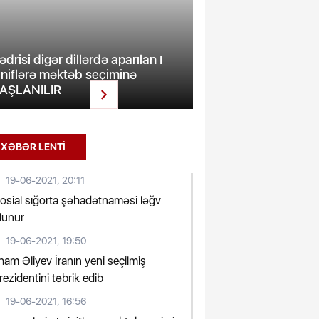
ədrisi digər dillərdə aparılan I
iniflərə məktəb seçiminə
DTX Şuşada əməliyy
AŞLANILIR
FOTO
XƏBƏR LENTİ
19-06-2021, 20:11
osial sığorta şəhadətnaməsi ləğv
lunur
19-06-2021, 19:50
lham Əliyev İranın yeni seçilmiş
rezidentini təbrik edib
19-06-2021, 16:56