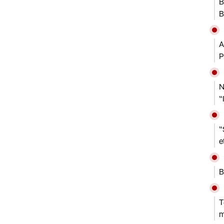
B
B
A
P
N
“
“
e
B
T
m