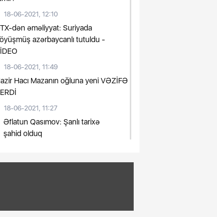
18-06-2021, 12:10
TX-dən əməliyyat: Suriyada
öyüşmüş azərbaycanlı tutuldu -
İDEO
18-06-2021, 11:49
azir Hacı Mazanın oğluna yeni VƏZİFƏ
ERDİ
18-06-2021, 11:27
Əflatun Qasımov: Şanlı tarixə
şahid olduq