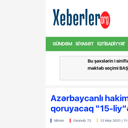
ev İranın yeni seçilmiş prezidentini təbrik edib
GÜNDƏM
SIYASƏT
İQTISADIYYAT
m Əliyev İranın yeni
Bu şəxslərin I siniflər
ilmiş prezidentini
məktəb seçimi BAŞL
rik edib
Azərbaycanlı hakim
qoruyacaq “15-liy
İdman
Oxunub: 72
12 May 2021 | 11