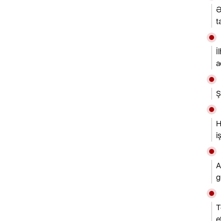
Ə
t
İ
a
Ş
H
i
A
g
T
e