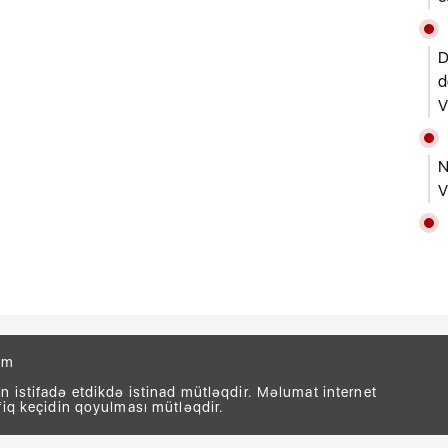
D
d
V
N
V
om
 istifadə etdikdə istinad mütləqdir. Məlumat internet
fiq keçidin qoyulması mütləqdir.