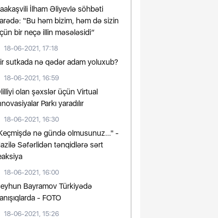
aakaşvili İlham Əliyevlə söhbəti
arədə: “Bu həm bizim, həm də sizin
çün bir neçə illin məsələsidi”
18-06-2021, 17:18
ir sutkada nə qədər adam yoluxub?
18-06-2021, 16:59
lilliyi olan şəxslər üçün Virtual
nnovasiyalar Parkı yaradılır
18-06-2021, 16:30
Keçmişdə nə gündə olmusunuz..." -
azilə Səfərlidən tənqidlərə sərt
eaksiya
18-06-2021, 16:00
eyhun Bayramov Türkiyədə
anışıqlarda - FOTO
18-06-2021, 15:26