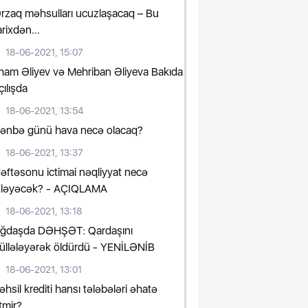
rzaq məhsulları ucuzlaşacaq – Bu
arixdən...
18-06-2021, 15:07
lham Əliyev və Mehriban Əliyeva Bakıda
çılışda
18-06-2021, 13:54
ənbə günü hava necə olacaq?
18-06-2021, 13:37
əftəsonu ictimai nəqliyyat necə
şləyəcək? - AÇIQLAMA
18-06-2021, 13:18
ğdaşda DƏHŞƏT: Qardaşını
üllələyərək öldürdü - YENİLƏNİB
18-06-2021, 13:01
əhsil krediti hansı tələbələri əhatə
tmir?