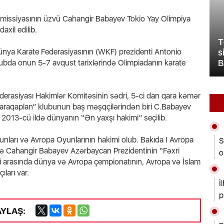
omissiyasının üzvü Cahangir Babayev Tokio Yay Olimpiya
axil edilib.
T
a Karate Federasiyasının (WKF) prezidenti Antonio
in” - BNA
s
Bakının iki rayonu susuz qaldı
B
ubda onun 5-7 avqust tarixlərində Olimpiadanın karate
Federasiyası Hakimlər Komitəsinin sədri, 5-ci dan qara kəmər
araqaplan” klubunun baş məşqçilərindən biri C.Babayev
2013-cü ildə dünyanın “Ən yaxşı hakimi” seçilib.
unları və Avropa Oyunlarının hakimi olub. Bakıda I Avropa
S
rə Cahangir Babayev Azərbaycan Prezidentinin “Fəxri
o
ləri arasında dünya və Avropa çempionatının, Avropa və İslam
ları var.
İ
p
AYLAŞ: