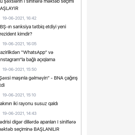
u şəxslərin I siniflərə məktəb seçimi
AŞLAYIR
19-06-2021, 16:42
BŞ-ın sanksiya tətbiq etdiyi yeni
rezident kimdir?
19-06-2021, 16:05
azirlikdən “WhatsApp” və
Instagram”la bağlı açıqlama
19-06-2021, 15:50
Şəxsi maşınla gəlməyin” - BNA çağırış
tdi
19-06-2021, 15:10
akının iki rayonu susuz qaldı
19-06-2021, 14:43
ədrisi digər dillərdə aparılan I siniflərə
əktəb seçiminə BAŞLANILIR