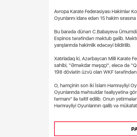
Avropa Karate Federasiyası Hakimlər K
Oyunlarını idarə edən 15 hakim sırasına d
l sığorta şəhadətnaməsi
Bu barədə dünən C.Babayevə Ümumdüny
“Şəxsi maşınla gəlməy
olunur
çağırış etdi
Espinos tərəfindən məktub gəlib. Məkt
yarışlarında hakimlik edəcəyi bildirilib.
Xatırladaq ki, Azərbaycan Milli Karate 
sahibi, “Əməkdar məşqçi”, eləcə də “Q
198 dövlətin üzvü olan WKF tərəfindən 
O, həmçinin son iki İslam Həmrəyliyi Oy
Oyunlarında məhsuldar fəaliyyətinə gö
fərmanı” ilə təltif edilib. Onun yetirmə
Həmrəyliyi Oyunlarının qalib və mükafatçı
P