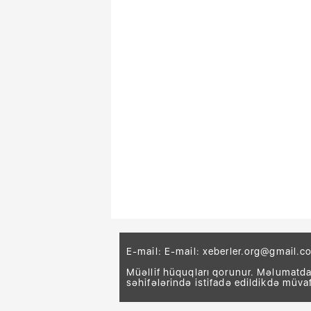
E-mail: E-mail:
xeberler.org@gmail.c
Müəllif hüquqları qorunur. Məlumatdan
səhifələrində istifadə edildikdə müva