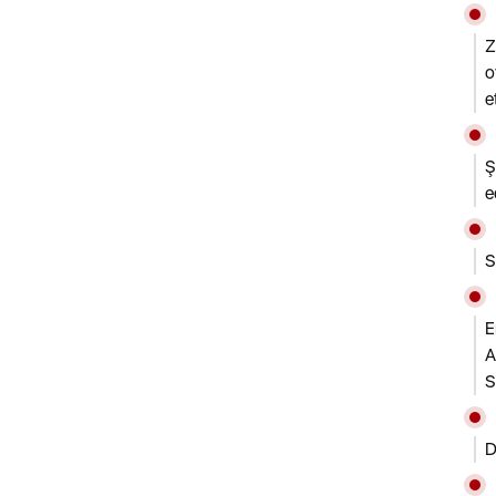
Z
o
e
Ş
e
S
E
A
D