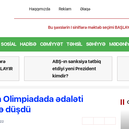
Haqqımızda
Reklam
Əlaqə
Bu şəxslərin I siniflərə məktəb seçimi BAŞLAYIR
SOSIAL
HADISƏ
CƏMIYYƏT
TƏHSIL
SƏHIYYƏ
MƏDƏNI
ə
ABŞ-ın sanksiya tətbiq
AYIR
etdiyi yeni Prezident
kimdir?
 Olimpiadada ədaləti
”ə düşdü
:22