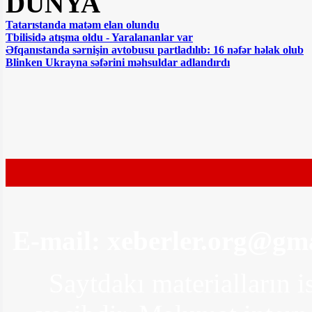
DÜNYA
FOTO
Tatarıstanda matəm elan olundu
Tbilisidə atışma oldu - Yaralananlar var
Əfqanıstanda sərnişin avtobusu partladılıb: 16 nəfər həlak olub
Blinken Ukrayna səfərini məhsuldar adlandırdı
E-mail:
xeberler.org@gm
Saytdakı materialların i