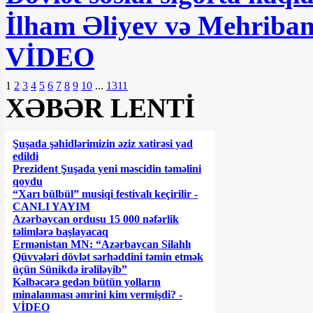
İlham Əliyev və Mehriban
VİDEO
1
2
3
4
5
6
7
8
9
10
...
1311
XƏBƏR LENTİ
Şuşada şəhidlərimizin əziz xatirəsi yad
edildi
Prezident Şuşada yeni məscidin təməlini
qoydu
“Xarı bülbül” musiqi festivalı keçirilir -
CANLI YAYIM
Azərbaycan ordusu 15 000 nəfərlik
təlimlərə başlayacaq
Ermənistan MN: “Azərbaycan Silahlı
Qüvvələri dövlət sərhəddini təmin etmək
üçün Sünikdə irəliləyib”
Kəlbəcərə gedən bütün yolların
minalanması əmrini kim vermişdi? -
VİDEO