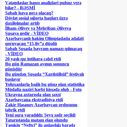
Vətəndaşlar hansı analizləri pulsuz verə
bilər? - RƏSMİ
Sabah hava necə olacaq?
Dövlət sosial sığorta haqları üzrə
daxilolmalar artıb
İlham Əliyev və Mehriban Əliyeva
Şuşaya gedir - VİDEO
Azərbaycanlı hakim Olimpiadada ədaləti
qoruyacaq “15-liy”ə düşdü
Sabah Şuşada bayram namazı qılınacaq
- VİDEO
20 yaşlı qız intihara cəhd etdi
Bu gün Ramazan ayının sonuncu
günüdür
Bu gündən Şuşada “Xarıbülbül” festivalı
başlayır
Yoluxanlarla bağlı bu günə olan statistika
Müdafiə naziri hərbi hissədə olub - Foto
Ukrayna axtarışda olan şəxsi
Azərbaycana ekstradisiya etdi
Zakir Həsənov Azərbaycan ordusunu
təbrik etdi
Yeni şura yaradıldı: Şeyx sədr seçildi
Tatarıstanda matəm elan olundu
Təmkin “Neftçi” ilə anlaşdığı barədə