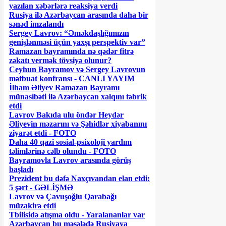
yazılan xəbərlərə reaksiya verdi
Rusiya ilə Azərbaycan arasında daha bir
sənəd imzalandı
Sergey Lavrov: “Əməkdaşlığımızın
genişlənməsi üçün yaxşı perspektiv var”
Ramazan bayramında nə qədər fitrə
zəkatı vermək tövsiyə olunur?
Ceyhun Bayramov və Sergey Lavrovun
mətbuat konfransı - CANLI YAYIM
İlham Əliyev Ramazan Bayramı
münasibəti ilə Azərbaycan xalqını təbrik
etdi
Lavrov Bakıda ulu öndər Heydər
Əliyevin məzarını və Şəhidlər xiyabanını
ziyarət etdi - FOTO
Daha 40 qazi sosial-psixoloji yardım
təlimlərinə cəlb olundu - FOTO
Bayramovla Lavrov arasında görüş
başladı
Prezident bu dəfə Naxçıvandan elan etdi:
5 şərt - GƏLİŞMƏ
Lavrov və Çavuşoğlu Qarabağı
müzakirə etdi
Tbilisidə atışma oldu - Yaralananlar var
Azərbaycan bu məsələdə Rusiyaya