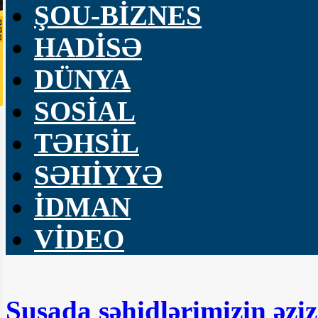
ŞOU-BİZNES
HADİSƏ
DÜNYA
SOSİAL
TƏHSİL
SƏHİYYƏ
İDMAN
VİDEO
Şuşada şəhidlərimizin əziz 