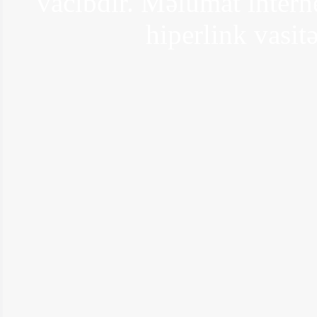
vacibdir. Məlumat interne
hiperlink vasitə