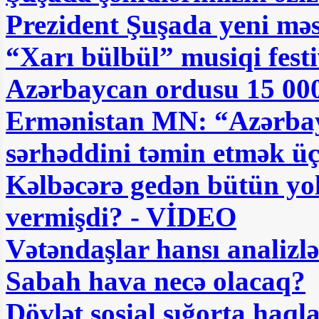
Prezident Şuşada yeni məs
“Xarı bülbül” musiqi fest
Azərbaycan ordusu 15 000 
Ermənistan MN: “Azərbayc
sərhəddini təmin etmək üç
Kəlbəcərə gedən bütün yo
vermişdi? - VİDEO
Vətəndaşlar hansı analizl
Sabah hava necə olacaq?
Dövlət sosial sığorta haql