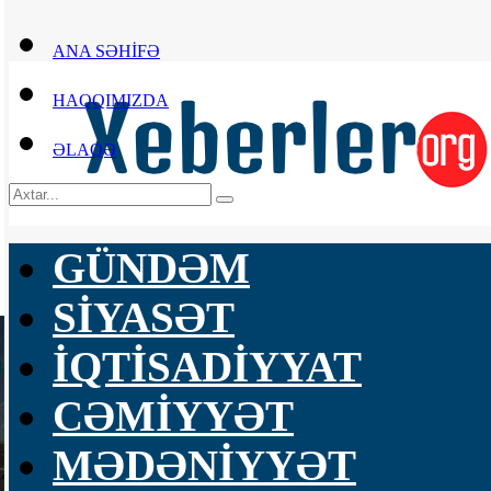
ANA SƏHİFƏ
HAQQIMIZDA
ƏLAQƏ
GÜNDƏM
SİYASƏT
İQTİSADİYYAT
CƏMİYYƏT
MƏDƏNİYYƏT