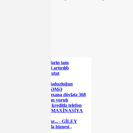
Teqlər:
Paylaş
Paylaş
Paylaş
Paylaş
ŞƏRH YAZ
ŞƏRH YAZ
XƏBƏR LENTİ
Azərbaycanda əmanətlərin tam
sığortalanması müddəti artırılıb
Rusiyada daha bir deputat
koronavirusdan öldü
Məşhur səfirin oğlu dələduzluğun
qurbanı olub - MƏHKƏMƏ
Azərbaycanda bu xəstəxana dövlətə 368
min manatdan çox ziyan vurub
"World Telecom"-dan kreditlə telefon
alarkən diqqətli olun - MAXİNASİYA
İFŞA OLUNDU
Gədəbəydə narazılıq var... - GİLEY
Səttar Möhbalıyevin ailə biznesi -
Sənədlər...