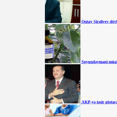
“Mən də 3 milyonu Çovdarova halal
edirəm” - Tağı Əhmədov
190 manata görə SMS almayanların
nəzərinə!
Ali Məhkəmədən İlqar Məmmədovla
Oqtay Şirəliyev döv
bağlı QƏRAR - BƏRAƏT VERİLDİ
İlham Əliyev sərəncam imzaladı
"Azəriqaz" nədən məhkəmə qapılarında
qalıb? - Büdcə təşkilatlarına kommunal
xərclər üçün pul ayrılsa da...
"İran və Türkiyə arasında ticarət davam
etməlidir" - Ruhani
190 manatın ortaya çıxardığı həqiqətlər -
TƏHLİL
Soyuqdəyməni müa
Akif Çovdarov nə edəcək? -
“Gürcüstana gedəcək və...”
Ağdamda 15 il əvvəl tikilən məktəb
çökür - “İnvestisiya planına salınıb,
amma...”
Əhmədzadənin texnikaları Gəncədə
yolları qazıb kimləri varlandırır? -
İDDİA
AKP-yə təsir göstərə
"Təmiz Şəhər" ASC 2 ildir ki, maliyyə
hesabatı vermir
BÜTÜN XƏBƏRLƏR