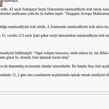
yaşamışdı.
k edib. 42 saylı Sumqayıt Seçki Dairəsində namizədliyini irəli sürən xan
oblemlər məhkəmə yolu ilə öz həllini tapıb: “Haqqımı Avropa Məhkəməsi
lığa namizədliyini irəli sürüb. A.İslamzadə namizədliyini irəli sürsə də
 O, vaxtilə 113 saylı Şəki şəhər seçki dairəsindən namizədliyini irəli s
istədiyini bildirmişdi: “Əgər xalqım istəyərsə, tələb edərsə ki, biz Bilal
amı görər ki, deməli, belə işləmək lazım imiş”.
a da deputatlıq arzusunda olanlar sırasındadır. Bu haqda ifaçı özü açıql
dadır. O, 2 gün öncə parlament seçkilərində iştirak etmək istədiyini dil