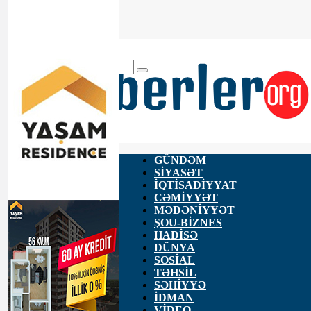
ANA SƏHİFƏ
HAQQIMIZDA
ƏLAQƏ
GÜNDƏM
SİYASƏT
İQTİSADİYYAT
CƏMİYYƏT
MƏDƏNİYYƏT
ŞOU-BİZNES
HADİSƏ
DÜNYA
SOSİAL
TƏHSİL
SƏHİYYƏ
İDMAN
VİDEO