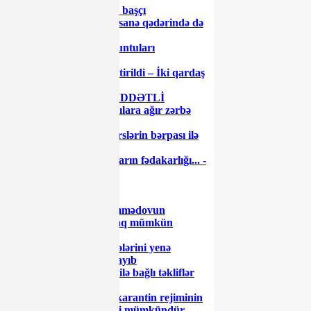
Milyonları olan keçmiş başçı
görünmədi... - Bir Rəqsanə qədərində də
olmadı...
Gömrükdə qanun pozuntuları
aşkarlandı
Bakıda gözətçi qətlə yetirildi – İki qardaş
həbs edildi
Neft şəhəri uğrunda ŞİDDƏTLİ
DÖYÜŞ: Ordu üsyançılara ağır zərbə
vurdu
Nazir müavinindən dərslərin bərpası ilə
bağlı AÇIQLAMA
Dəfələrlə demişəm: onların fədakarlığı... -
Prezident
Ayaz Məmmədovun
uğurlarına kölgə salmaq mümkün
olmayacaq
Tramp 1915-ci il hadisələrini yenə
“soyqırım” adlandırmayıb
Riskli vergi ödəyiciləri ilə bağlı təkliflər
müzakirə olunub
Azərbaycanda xüsusi karantin rejiminin
yenidən sərtləşdirilməsi mümkündür -