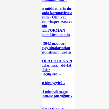
RƏSMİ
8103-lə alınan icazələrin müddəti artırılır
Azərbaycanda son sutkada koronavirusa
yoluxanların sayı açıqlandı - Ölən var
Prezidentdən hərbi-həkim ekspertizası və
tibbi şəhadətləndirilmənin
təkmilləşdirilməsi ilə bağlı FƏRMAN
“Azərenerji” prezidentinin kürəkəninin
“enerji sistemi”
Azərbaycan Prezidenti 3042 məcburi
köçkün ailəsi üçün yaşayış binalarından
ibarət məhəllələrdə tikinti işlərinin gedişi
ilə tanış olub
Cavid Qurbanovun “POLAT YOL YAPI
ŞİRKƏTİ” ilə gizli sövdələşməsi: - dövlət
vəsaitini belə mənimsəyiblər
Prezident İlham Əliyev açılış etdi -
FOTOLAR
Sumqayıtda işçi haqqını kim yeyir? -
GİLEY
Gömrük Komitəsi xarici nömrəli maşın
sürənlərə zülm edir: gündəlik pul yığılır -
VİDEO
Diqqət: 'Ağaoğlu' unu