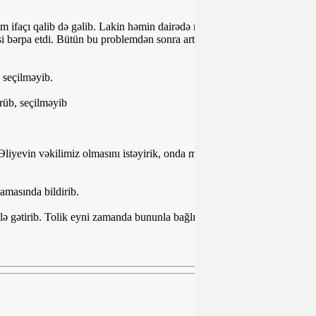
ım ifaçı qalib də gəlib. Lakin həmin dairədə nəticələr ləğv olunduğuna
 bərpa etdi. Bütün bu problemdən sonra artıq qətiyyətlə deyə bilərəm
, seçilməyib.
ürüb, seçilməyib
 Əliyevin vəkilimiz olmasını istəyirik, onda mən xalqın qarşısına
amasında bildirib.
ə gətirib. Tolik eyni zamanda bununla bağlı izləyicilərinə sual da