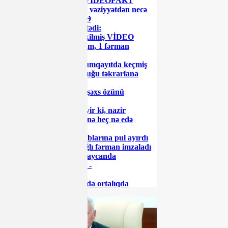
TƏHLÜKƏLİDİR! - VİDEOFAKT
Neft gəlirlərimiz azalır, vəziyyətdən necə
çıxacağıq? - GƏLİŞMƏ
Polisə yaxınlaşıb pul istədi:
Azərbaycanda gizli çəkilmiş VİDEO
İlham Əliyev 1 sərəncam, 1 fərman
imzaladı
Zakir Fərəcov üçün Sumqayıtda keçmiş
İcra başçısının acı sonluğu təkrarlana
bilərmi?
Azərbaycanda vəzifəli şəxs özünü
güllələyib öldürdü
"Məktəb direktoru deyir ki, nazir
dostumdu, heç kim mənə heç nə edə
bilməz" - VİDEO
UEFA Azərbaycan klublarına pul ayırdı
Prezident ETSN-lə bağlı fərman imzaladı
SON DƏQİQƏ: Azərbaycanda
yoluxanların sayı artdı -
KORONAVİRUS
Əli Həsənovun qudası da ortalıqda
SƏHİYYƏ
görünmür... - İLGİNC
ƏƏSMN -in 190 manatı koronavirusa
necə "yoluxdurur"?
DGK ləğv olunarsa.... - İDDİA