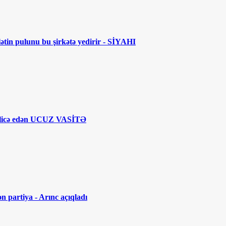
lətin pulunu bu şirkətə yedirir - SİYAHI
licə edən UCUZ VASİTƏ
n partiya - Arınc açıqladı