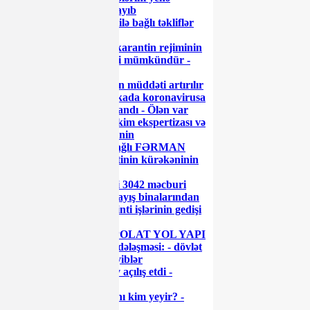
“soyqırım” adlandırmayıb
Riskli vergi ödəyiciləri ilə bağlı təkliflər
müzakirə olunub
Azərbaycanda xüsusi karantin rejiminin
yenidən sərtləşdirilməsi mümkündür -
RƏSMİ
8103-lə alınan icazələrin müddəti artırılır
Azərbaycanda son sutkada koronavirusa
yoluxanların sayı açıqlandı - Ölən var
Prezidentdən hərbi-həkim ekspertizası və
tibbi şəhadətləndirilmənin
təkmilləşdirilməsi ilə bağlı FƏRMAN
“Azərenerji” prezidentinin kürəkəninin
“enerji sistemi”
Azərbaycan Prezidenti 3042 məcburi
köçkün ailəsi üçün yaşayış binalarından
ibarət məhəllələrdə tikinti işlərinin gedişi
ilə tanış olub
Cavid Qurbanovun “POLAT YOL YAPI
ŞİRKƏTİ” ilə gizli sövdələşməsi: - dövlət
vəsaitini belə mənimsəyiblər
Prezident İlham Əliyev açılış etdi -
FOTOLAR
Sumqayıtda işçi haqqını kim yeyir? -
GİLEY