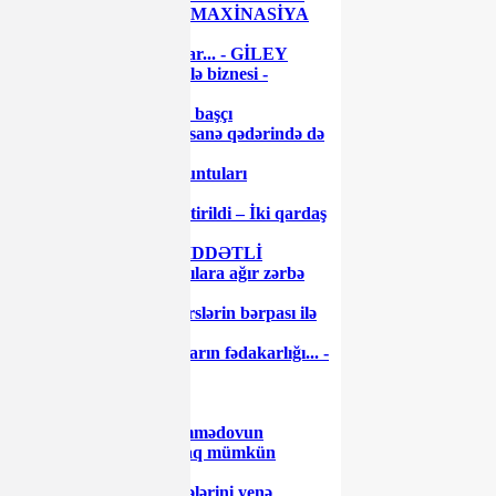
alarkən diqqətli olun - MAXİNASİYA
İFŞA OLUNDU
Gədəbəydə narazılıq var... - GİLEY
Səttar Möhbalıyevin ailə biznesi -
Sənədlər...
Milyonları olan keçmiş başçı
görünmədi... - Bir Rəqsanə qədərində də
olmadı...
Gömrükdə qanun pozuntuları
aşkarlandı
Bakıda gözətçi qətlə yetirildi – İki qardaş
həbs edildi
Neft şəhəri uğrunda ŞİDDƏTLİ
DÖYÜŞ: Ordu üsyançılara ağır zərbə
vurdu
Nazir müavinindən dərslərin bərpası ilə
bağlı AÇIQLAMA
Dəfələrlə demişəm: onların fədakarlığı... -
Prezident
Ayaz Məmmədovun
uğurlarına kölgə salmaq mümkün
olmayacaq
Tramp 1915-ci il hadisələrini yenə