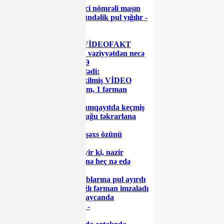
Gömrük Komitəsi xarici nömrəli maşın
sürənlərə zülm edir: gündəlik pul yığılır -
VİDEO
Diqqət: 'Ağaoğlu' unu
TƏHLÜKƏLİDİR! - VİDEOFAKT
Neft gəlirlərimiz azalır, vəziyyətdən necə
çıxacağıq? - GƏLİŞMƏ
Polisə yaxınlaşıb pul istədi:
Azərbaycanda gizli çəkilmiş VİDEO
İlham Əliyev 1 sərəncam, 1 fərman
imzaladı
Zakir Fərəcov üçün Sumqayıtda keçmiş
İcra başçısının acı sonluğu təkrarlana
bilərmi?
Azərbaycanda vəzifəli şəxs özünü
güllələyib öldürdü
"Məktəb direktoru deyir ki, nazir
dostumdu, heç kim mənə heç nə edə
bilməz" - VİDEO
UEFA Azərbaycan klublarına pul ayırdı
Prezident ETSN-lə bağlı fərman imzaladı
SON DƏQİQƏ: Azərbaycanda
yoluxanların sayı artdı -
KORONAVİRUS