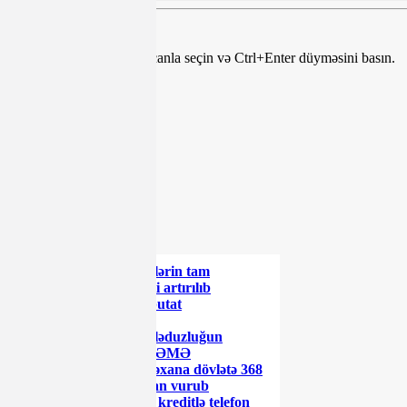
Mətndə səhv var? Onu siçanla seçin və Ctrl+Enter düyməsini basın.
Teqlər:
Paylaş
Paylaş
Paylaş
Paylaş
ŞƏRH YAZ
ŞƏRH YAZ
XƏBƏR LENTİ
Azərbaycanda əmanətlərin tam
sığortalanması müddəti artırılıb
Rusiyada daha bir deputat
koronavirusdan öldü
Məşhur səfirin oğlu dələduzluğun
qurbanı olub - MƏHKƏMƏ
Azərbaycanda bu xəstəxana dövlətə 368
min manatdan çox ziyan vurub
"World Telecom"-dan kreditlə telefon