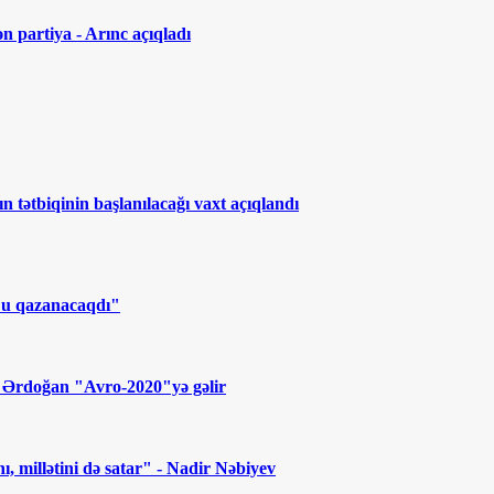
n partiya - Arınc açıqladı
ın tətbiqinin başlanılacağı vaxt açıqlandı
"u qazanacaqdı"
- Ərdoğan "Avro-2020"yə gəlir
, millətini də satar" - Nadir Nəbiyev