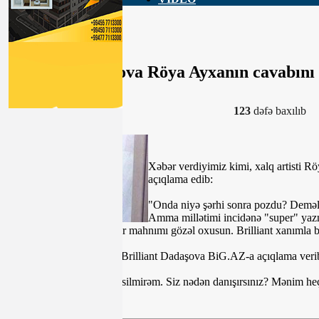
Brilliant Dadaşova Röya Ayxanın cavabını
3-12-2019, 14:32
123
dəfə baxılıb
Xəbər verdiyimiz kimi, xalq artisti 
açıqlama edib:
"Onda niyə şərhi sonra pozdu? Deməli
Amma millətimi incidənə "super" yazm
yazacam? Heç vaxt, istəyir mahnımı gözəl oxusun. Brilliant xanımla b
Məsələylə bağlı müğənni Brilliant Dadaşova BiG.AZ-a açıqlama verib.O
“Mən heç vaxt yazdığımı silmirəm. Siz nədən danışırsınız? Mənim he