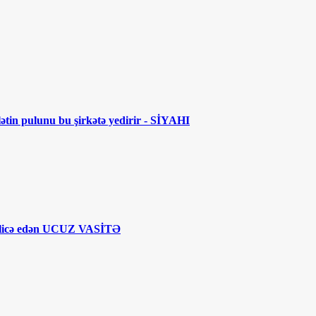
lətin pulunu bu şirkətə yedirir - SİYAHI
licə edən UCUZ VASİTƏ