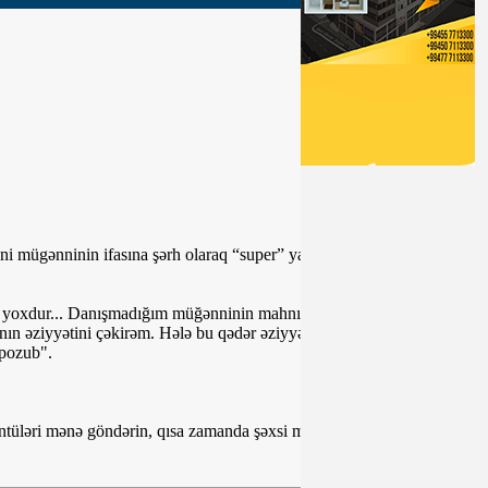
i mügənninin ifasına şərh olaraq “super” yazmasına qalmaqallı
əti yoxdur... Danışmadığım müğənninin mahnısını zümzümə edərəm.
n əziyyətini çəkirəm. Hələ bu qədər əziyyət qabağında "super"
 pozub".
tüləri mənə göndərin, qısa zamanda şəxsi münasibətimi bildirəcəm”.