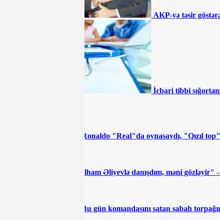
yolları qazıb kimləri varlandırır? -
İDDİA
AKP-yə təsir göstərə
"Təmiz Şəhər" ASC 2 ildir ki, maliyyə
hesabatı vermir
BÜTÜN XƏBƏRLƏR
İcbari tibbi sığortan
İDMAN
"Ronaldo "Real"da oynasaydı, "Qızıl top
"İlham Əliyevlə danışdım, məni gözləyir" 
"Bu gün komandasını satan sabah torpağını