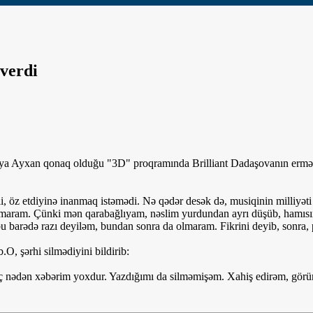
 verdi
Röya Ayxan qonaq olduğu "3D" proqramında Brilliant Dadaşovanın ermən
, öz etdiyinə inanmaq istəmədi. Nə qədər desək də, musiqinin milliy
aram. Çünki mən qarabağlıyam, nəslim yurdundan ayrı düşüb, hamısını
u barədə razı deyiləm, bundan sonra da olmaram. Fikrini deyib, sonra,
, şərhi silmədiyini bildirib:
ç nədən xəbərim yoxdur. Yazdığımı da silməmişəm. Xahiş edirəm, görün