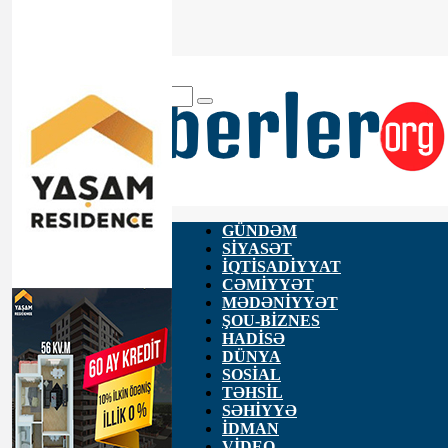
ANA SƏHİFƏ
HAQQIMIZDA
ƏLAQƏ
GÜNDƏM
SİYASƏT
İQTİSADİYYAT
CƏMİYYƏT
MƏDƏNİYYƏT
ŞOU-BİZNES
HADİSƏ
DÜNYA
SOSİAL
TƏHSİL
SƏHİYYƏ
İDMAN
VİDEO