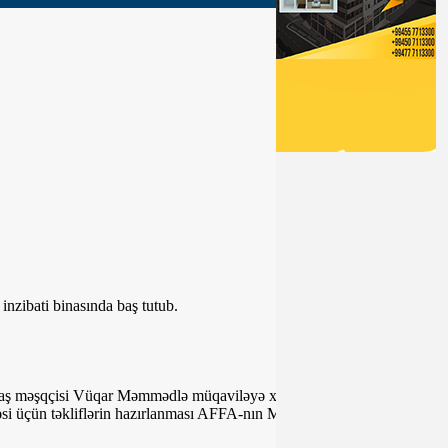
nzibati binasında baş tutub.
baş məşqçisi Vüqar Məmmədlə müqaviləyə xitam verilsin.
i üçün təkliflərin hazırlanması AFFA-nın Məşqçilər Komitəsinə və