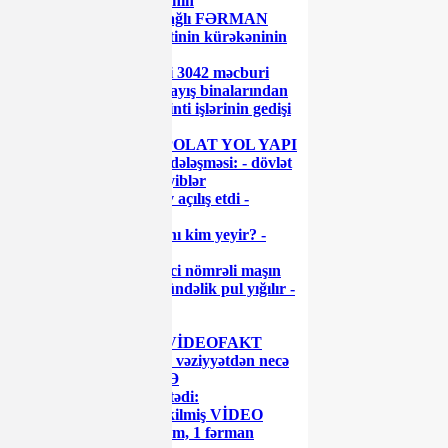
tibbi şəhadətləndirilmənin
təkmilləşdirilməsi ilə bağlı FƏRMAN
“Azərenerji” prezidentinin kürəkəninin
“enerji sistemi”
Azərbaycan Prezidenti 3042 məcburi
köçkün ailəsi üçün yaşayış binalarından
ibarət məhəllələrdə tikinti işlərinin gedişi
ilə tanış olub
Cavid Qurbanovun “POLAT YOL YAPI
ŞİRKƏTİ” ilə gizli sövdələşməsi: - dövlət
vəsaitini belə mənimsəyiblər
Prezident İlham Əliyev açılış etdi -
FOTOLAR
Sumqayıtda işçi haqqını kim yeyir? -
GİLEY
Gömrük Komitəsi xarici nömrəli maşın
sürənlərə zülm edir: gündəlik pul yığılır -
VİDEO
Diqqət: 'Ağaoğlu' unu
TƏHLÜKƏLİDİR! - VİDEOFAKT
Neft gəlirlərimiz azalır, vəziyyətdən necə
çıxacağıq? - GƏLİŞMƏ
Polisə yaxınlaşıb pul istədi:
Azərbaycanda gizli çəkilmiş VİDEO
İlham Əliyev 1 sərəncam, 1 fərman