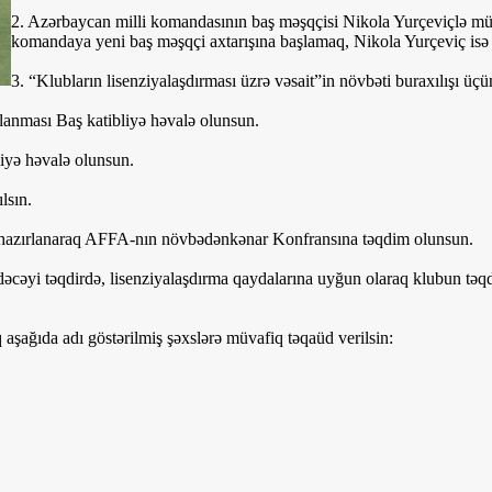
2. Azərbaycan milli komandasının baş məşqçisi Nikola Yurçeviçlə müqa
komandaya yeni baş məşqçi axtarışına başlamaq, Nikola Yurçeviç isə 
3. “Klubların lisenziyalaşdırması üzrə vəsait”in növbəti buraxılışı üçü
lanması Baş katibliyə həvalə olunsun.
iyə həvalə olunsun.
lsın.
ər hazırlanaraq AFFA-nın növbədənkənar Konfransına təqdim olunsun.
cəyi təqdirdə, lisenziyalaşdırma qaydalarına uyğun olaraq klubun təqdi
ağıda adı göstərilmiş şəxslərə müvafiq təqaüd verilsin: