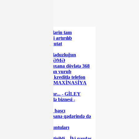
ŞƏRH YAZ
XƏBƏR LENTİ
Azərbaycanda əmanətlərin tam
sığortalanması müddəti artırılıb
Rusiyada daha bir deputat
koronavirusdan öldü
Məşhur səfirin oğlu dələduzluğun
qurbanı olub - MƏHKƏMƏ
Azərbaycanda bu xəstəxana dövlətə 368
min manatdan çox ziyan vurub
"World Telecom"-dan kreditlə telefon
alarkən diqqətli olun - MAXİNASİYA
İFŞA OLUNDU
Gədəbəydə narazılıq var... - GİLEY
Səttar Möhbalıyevin ailə biznesi -
Sənədlər...
Milyonları olan keçmiş başçı
görünmədi... - Bir Rəqsanə qədərində də
olmadı...
Gömrükdə qanun pozuntuları
aşkarlandı
Bakıda gözətçi qətlə yetirildi – İki qardaş