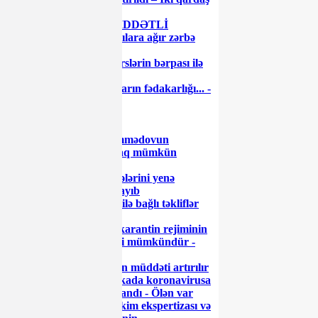
həbs edildi
Neft şəhəri uğrunda ŞİDDƏTLİ
DÖYÜŞ: Ordu üsyançılara ağır zərbə
vurdu
Nazir müavinindən dərslərin bərpası ilə
bağlı AÇIQLAMA
Dəfələrlə demişəm: onların fədakarlığı... -
Prezident
Ayaz Məmmədovun
uğurlarına kölgə salmaq mümkün
olmayacaq
Tramp 1915-ci il hadisələrini yenə
“soyqırım” adlandırmayıb
Riskli vergi ödəyiciləri ilə bağlı təkliflər
müzakirə olunub
Azərbaycanda xüsusi karantin rejiminin
yenidən sərtləşdirilməsi mümkündür -
RƏSMİ
8103-lə alınan icazələrin müddəti artırılır
Azərbaycanda son sutkada koronavirusa
yoluxanların sayı açıqlandı - Ölən var
Prezidentdən hərbi-həkim ekspertizası və