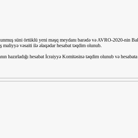
 olunmuş süni örtüklü yeni məşq meydanı barədə və AVRO-2020-nin Bakıda
 maliyyə vəsaiti ilə əlaqədar hesabat təqdim olunub.
anın hazırladığı hesabat İcraiyyə Komitəsinə təqdim olunub və hesabata