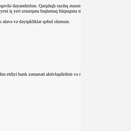
vilə dayandırılsın. Qarşılıqlı razılıq əsasında AFFA milli
yeni iş yeri axtarışına başlamaq hüququna malikdir.
n əlavə və dəyişikliklər qəbul olunsun.
m etdiyi bank zəmanəti aktivləşdirilsin və məsələ İcraiyyə