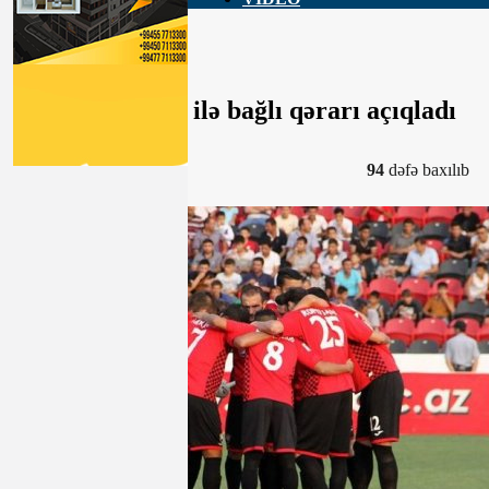
AFFA “Qəbələ” ilə bağlı qərarı açıqladı
13-12-2019, 14:13
94
dəfə baxılıb