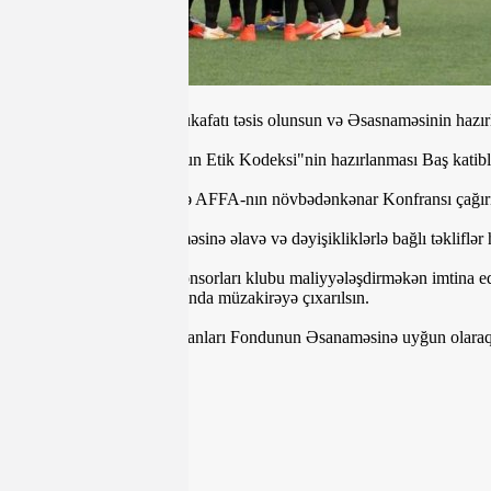
4. AFFA-nın Fair Play mükafatı təsis olunsun və Əsasnaməsinin hazır
5. “Azərbaycan Futbolunun Etik Kodeksi"nin hazırlanması Baş katibl
6. 2020-ci il yanvarın 8-də AFFA-nın növbədənkənar Konfransı çağırı
6.1. AFFA-nın Nizamnaməsinə əlavə və dəyişikliklərlə bağlı təklifl
7. “Qəbələ” klubunun sponsorları klubu maliyyələşdirməkən imtina edə
Komitəsinin növbəti iclasında müzakirəyə çıxarılsın.
8. AFFA-nın Futbol Veteranları Fondunun Əsanaməsinə uyğun olaraq aş
Elbrus Abbasov
Rafiq Əlizadə
Səmədağa Şıxlarov
Novil İsmayılov
Vahid Abbasov
Çingiz Haşımov