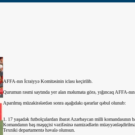
AFFA-nın İcraiyyə Komitəsinin iclası keçirilib.
Qurumun rəsmi saytında yer alan məlumata görə, yığıncaq AFFA-nın i
Aparılmış müzakirələrdən sonra aşağıdakı qərarlar qəbul olunub:
1. 17 yaşadək futbolçulardan ibarət Azərbaycan milli komandasının 
Komandanın baş məşqçisi vəzifəsinə namizədlərin müəyyənləşdirilməs
Texniki departamentə həvalə olunsun.