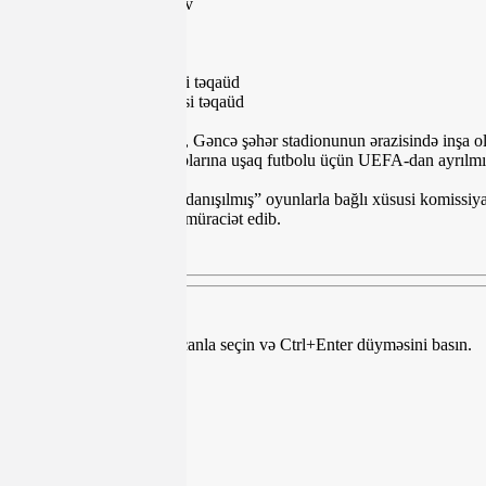
Əbdülqəni Nurməmmədov
Tahir Əmiraslanov
Şakir Qəribov
Oqtay Abdullayev
Səməd Qurbanov – xüsusi təqaüd
İsgəndər Cavadov – xüsusi təqaüd
İclasda “Elit Məşq” kitabı, Gəncə şəhər stadionunun ərazisində inşa
verilib, Premyer Liqa klublarına uşaq futbolu üçün UEFA-dan ayrılmış
Nəticəsi şübhə doğuran, “danışılmış” oyunlarla bağlı xüsusi komissiy
üçün İntizam Komitəsinə müraciət edib.
Mətndə səhv var? Onu siçanla seçin və Ctrl+Enter düyməsini basın.
Teqlər:
Paylaş
Paylaş
Paylaş
Paylaş
ŞƏRH YAZ