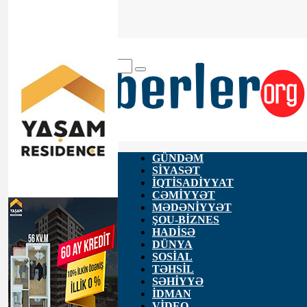
ANA SƏHİFƏ
HAQQIMIZDA
ƏLAQƏ
GÜNDƏM
SİYASƏT
İQTİSADİYYAT
CƏMİYYƏT
MƏDƏNİYYƏT
ŞOU-BİZNES
HADİSƏ
DÜNYA
SOSİAL
TƏHSİL
SƏHİYYƏ
İDMAN
VİDEO