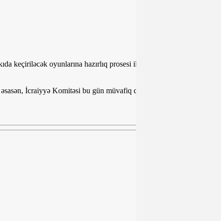
 keçiriləcək oyunlarına hazırlıq prosesi ilə bağlı qısa məlumat
 əsasən, İcraiyyə Komitəsi bu gün müvafiq qərarların qəbul olunması