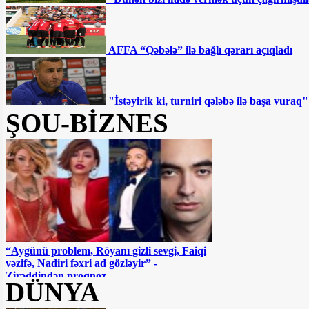
AFFA “Qəbələ” ilə bağlı qərarı açıqladı
"İstəyirik ki, turniri qələbə ilə başa vur
ŞOU-BİZNES
“Aygünü problem, Röyanı gizli sevgi, Faiqi
vəzifə, Nadiri fəxri ad gözləyir” -
Zirəddindən proqnoz
DÜNYA