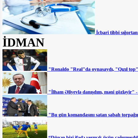
İcbari tibbi sığortan
İDMAN
"Ronaldo "Real"da oynasaydı, "Qızıl top
"İlham Əliyevlə danışdım, məni gözləyir" 
"Bu gün komandasını satan sabah torpağını
“Dünən bizi ifadə vermək üçün çağırmışdıl