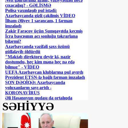
Neft gəlirlərimiz azalır, vəziyyətdən necə
çıxacağıq? - GƏLİŞMƏ
Polisə yaxınlaşıb pul istədi:
Azərbaycanda gizli çəkilmiş VİDEO
İlham Əliyev 1 sərəncam, 1 fərman
imzaladı
Zakir Fərəcov üçün Sumqayıtda keçmiş
İcra başçısının acı sonluğu təkrarlana
bilərmi?
Azərbaycanda vəzifəli şəxs özünü
güllələyib öldürdü
"Məktəb direktoru deyir ki, nazir
dostumdu, heç kim mənə heç nə edə
bilməz" - VİDEO
UEFA Azərbaycan klublarına pul ayırdı
Prezident ETSN-lə bağlı fərman imzaladı
SON DƏQİQƏ: Azərbaycanda
yoluxanların sayı artdı -
KORONAVİRUS
Əli Həsənovun qudası da ortalıqda
SƏHİYYƏ
görünmür... - İLGİNC
ƏƏSMN -in 190 manatı koronavirusa
necə "yoluxdurur"?
DGK ləğv olunarsa.... - İDDİA
“Mən də 3 milyonu Çovdarova halal