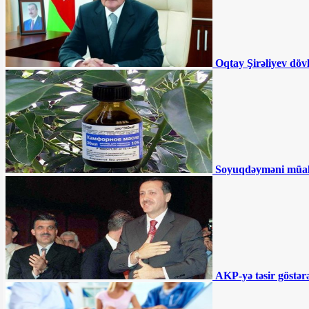
edirəm” - Tağı Əhmədov
190 manata görə SMS almayanların
nəzərinə!
Ali Məhkəmədən İlqar Məmmədovla
bağlı QƏRAR - BƏRAƏT VERİLDİ
Oqtay Şirəliyev döv
İlham Əliyev sərəncam imzaladı
"Azəriqaz" nədən məhkəmə qapılarında
qalıb? - Büdcə təşkilatlarına kommunal
xərclər üçün pul ayrılsa da...
"İran və Türkiyə arasında ticarət davam
etməlidir" - Ruhani
190 manatın ortaya çıxardığı həqiqətlər -
TƏHLİL
Akif Çovdarov nə edəcək? -
Soyuqdəyməni müa
“Gürcüstana gedəcək və...”
Ağdamda 15 il əvvəl tikilən məktəb
çökür - “İnvestisiya planına salınıb,
amma...”
Əhmədzadənin texnikaları Gəncədə
yolları qazıb kimləri varlandırır? -
İDDİA
"Təmiz Şəhər" ASC 2 ildir ki, maliyyə
hesabatı vermir
AKP-yə təsir göstərə
BÜTÜN XƏBƏRLƏR