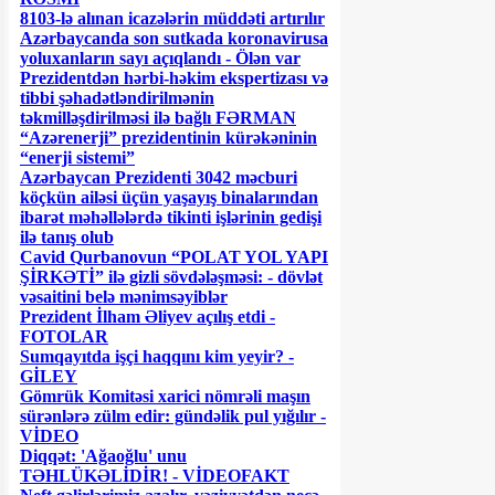
8103-lə alınan icazələrin müddəti artırılır
Azərbaycanda son sutkada koronavirusa
yoluxanların sayı açıqlandı - Ölən var
Prezidentdən hərbi-həkim ekspertizası və
tibbi şəhadətləndirilmənin
təkmilləşdirilməsi ilə bağlı FƏRMAN
“Azərenerji” prezidentinin kürəkəninin
“enerji sistemi”
Azərbaycan Prezidenti 3042 məcburi
köçkün ailəsi üçün yaşayış binalarından
ibarət məhəllələrdə tikinti işlərinin gedişi
ilə tanış olub
Cavid Qurbanovun “POLAT YOL YAPI
ŞİRKƏTİ” ilə gizli sövdələşməsi: - dövlət
vəsaitini belə mənimsəyiblər
Prezident İlham Əliyev açılış etdi -
FOTOLAR
Sumqayıtda işçi haqqını kim yeyir? -
GİLEY
Gömrük Komitəsi xarici nömrəli maşın
sürənlərə zülm edir: gündəlik pul yığılır -
VİDEO
Diqqət: 'Ağaoğlu' unu
TƏHLÜKƏLİDİR! - VİDEOFAKT