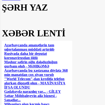
ŞƏRH YAZ
XƏBƏR LENTİ
Azərbaycanda əmanətlərin tam
sığortalanması müddəti artırılıb
Rusiyada daha bir deputat
koronavirusdan öldü
Məşhur səfirin oğlu dələduzluğun
qurbanı olub - MƏHKƏMƏ
Azərbaycanda bu xəstəxana dövlətə 368
min manatdan çox ziyan vurub
"World Telecom"-dan kreditlə telefon
alarkən diqqətli olun - MAXİNASİYA
İFŞA OLUNDU
Gədəbəydə narazılıq var... - GİLEY
Səttar Möhbalıyevin ailə biznesi -
Sənədlər...
Milyonları olan keçmiş başçı