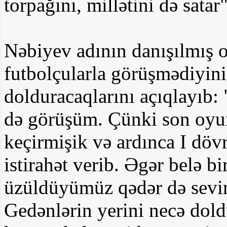
torpağını, millətini də satar"
Nəbiyev adının danışılmış 
futbolçularla görüşmədiyini
dolduracaqlarını açıqlayıb: 
də görüşüm. Çünki son oyu
keçirmişik və ardınca I dö
istirahət verib. Əgər belə b
üzüldüyümüz qədər də sevin
Gedənlərin yerini necə dold