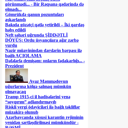
görünmədi... - Bir Rəqsanə qədərində də
olmadı...
Gömrükdə qanun pozuntuları
aşkarlandı
Bakıda gözətçi qətlə yetirildi – İki qardaş
həbs edildi
Neft şəhəri uğrunda ŞİDDƏTLİ
DÖYÜŞ: Ordu üsyançılara ağır zərbə
vurdu
Nazir müavinindən dərslərin bərpası ilə
bağlı AÇIQLAMA
Dəfələrlə demişəm: onların fədakarlığı... -
Prezident
Ayaz Məmmədovun
uğurlarına kölgə salmaq mümkün
olmayacaq
Tramp 1915-ci il hadisələrini yenə
“soyqırım” adlandırmayıb
Riskli vergi ödəyiciləri ilə bağlı təkliflər
müzakirə olunub
Azərbaycanda xüsusi karantin rejiminin
yenidən sərtləşdirilməsi mümkündür -
RƏSMİ