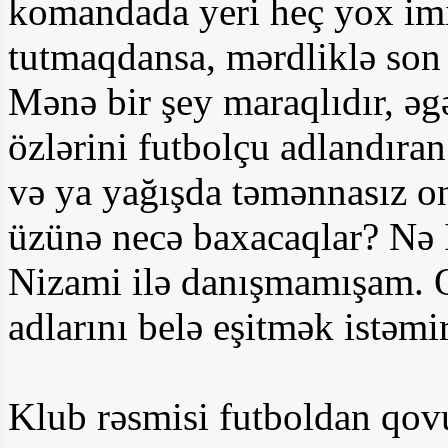
komandada yeri heç yox imi
tutmaqdansa, mərdliklə son 
Mənə bir şey maraqlıdır, əgə
özlərini futbolçu adlandıran
və ya yağışda təmənnasız on
üzünə necə baxacaqlar? Nə İ
Nizami ilə danışmamışam. O
adlarını belə eşitmək istəmi
Klub rəsmisi futboldan qov