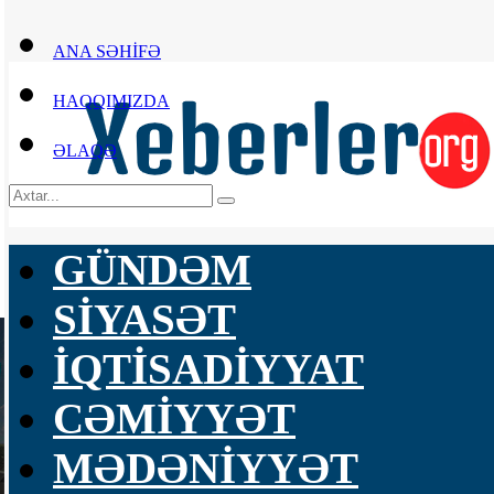
ANA SƏHİFƏ
HAQQIMIZDA
ƏLAQƏ
GÜNDƏM
SİYASƏT
İQTİSADİYYAT
CƏMİYYƏT
MƏDƏNİYYƏT