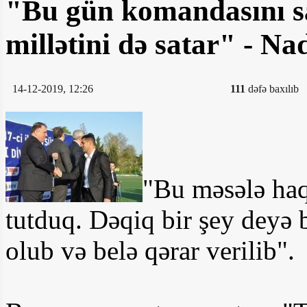
"Bu gün komandasını sa
millətini də satar" - Na
14-12-2019, 12:26
111
dəfə baxılıb
"Bu məsələ haq
tutduq. Dəqiq bir şey deyə b
olub və belə qərar verilib".