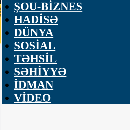
ŞOU-BİZNES
HADİSƏ
DÜNYA
SOSİAL
TƏHSİL
SƏHİYYƏ
İDMAN
VİDEO