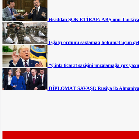
Əsəddən ŞOK ETİRAF: ABŞ onu Türkiyəy
Afətə atmaca atan Flora Kərimovaya Ramiz
İşğalçı ordunu saxlamaq hökumət üçün getd
Rövşəndən CAVAB
“Çinlə ticarət sazişini imzalamağa çox ya
DİPLOMAT SAVAŞI: Rusiya ilə Almaniya ar
Brilliant Dadaşova Röya Ayxanın cavabını
verdi