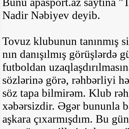
Bunu apasport.az saytına "T
Nadir Nəbiyev deyib.
Tovuz klubunun tanınmış s
nın danışılmış görüşlərdə g
futboldan uzaqlaşdırılmasın
sözlərinə görə, rəhbərliyi h
söz tapa bilmirəm. Klub rəh
xəbərsizdir. Əgər bununla b
aşkara çıxarmışdım. Bu gün