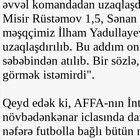
əvvəl komandadan uzaqlaşdır
Misir Rüstəmov 1,5, Sənan 
məşqçimiz İlham Yadullaye
uzaqlaşdırılıb. Bu addım onl
səbəbindən atılıb. Bir sözlə,
görmək istəmirdi".
Qeyd edək ki, AFFA-nın İnt
növbədənkənar iclasında dan
nəfərə futbolla bağlı bütün 