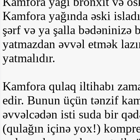
Kamfora yağı bronxit və ösk
Kamfora yağında əski islad
şərf və ya şalla bədəninizə
yatmazdan əvvəl etmək lazı
yatmalıdır.
Kamfora qulaq iltihabı zama
edir. Bunun üçün tənzif kam
əvvəlcədən isti suda bir qədə
(qulağın içinə yox!) kompr