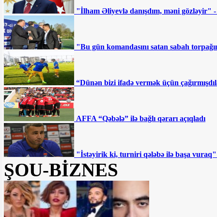
"İlham Əliyevlə danışdım, məni gözləyir" 
"Bu gün komandasını satan sabah torpağını
“Dünən bizi ifadə vermək üçün çağırmışdıl
AFFA “Qəbələ” ilə bağlı qərarı açıqladı
"İstəyirik ki, turniri qələbə ilə başa vur
ŞOU-BİZNES