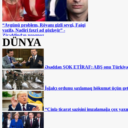
“Aygünü problem, Röyanı gizli sevgi, Faiqi
vəzifə, Nadiri fəxri ad gözləyir” -
Zirəddindən proqnoz
DÜNYA
Əsəddən ŞOK ETİRAF: ABŞ onu Türkiyəy
Afətə atmaca atan Flora Kərimovaya Ramiz
İşğalçı ordunu saxlamaq hökumət üçün getd
Rövşəndən CAVAB
“Çinlə ticarət sazişini imzalamağa çox ya