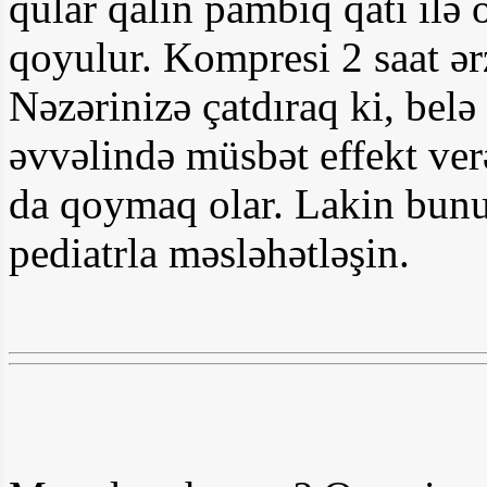
qular qalın pambıq qatı ilə ö
qoyulur. Kompresi 2 saat ər
Nəzərinizə çatdıraq ki, belə
əvvəlində müsbət effekt ver
da qoymaq olar. Lakin bun
pediatrla məsləhətləşin.