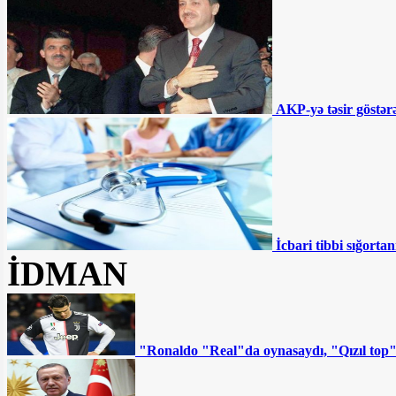
çökür - “İnvestisiya planına salınıb,
amma...”
Əhmədzadənin texnikaları Gəncədə
yolları qazıb kimləri varlandırır? -
İDDİA
"Təmiz Şəhər" ASC 2 ildir ki, maliyyə
hesabatı vermir
AKP-yə təsir göstərə
BÜTÜN XƏBƏRLƏR
İcbari tibbi sığortan
İDMAN
"Ronaldo "Real"da oynasaydı, "Qızıl top