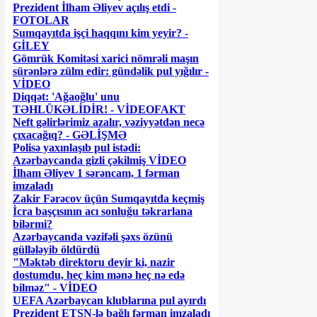
Prezident İlham Əliyev açılış etdi -
FOTOLAR
Sumqayıtda işçi haqqını kim yeyir? -
GİLEY
Gömrük Komitəsi xarici nömrəli maşın
sürənlərə zülm edir: gündəlik pul yığılır -
VİDEO
Diqqət: 'Ağaoğlu' unu
TƏHLÜKƏLİDİR! - VİDEOFAKT
Neft gəlirlərimiz azalır, vəziyyətdən necə
çıxacağıq? - GƏLİŞMƏ
Polisə yaxınlaşıb pul istədi:
Azərbaycanda gizli çəkilmiş VİDEO
İlham Əliyev 1 sərəncam, 1 fərman
imzaladı
Zakir Fərəcov üçün Sumqayıtda keçmiş
İcra başçısının acı sonluğu təkrarlana
bilərmi?
Azərbaycanda vəzifəli şəxs özünü
güllələyib öldürdü
"Məktəb direktoru deyir ki, nazir
dostumdu, heç kim mənə heç nə edə
bilməz" - VİDEO
UEFA Azərbaycan klublarına pul ayırdı
Prezident ETSN-lə bağlı fərman imzaladı