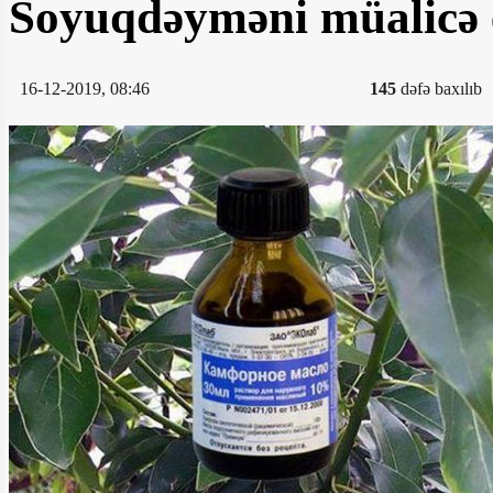
Soyuqdəyməni müalic
16-12-2019, 08:46
145
dəfə baxılıb