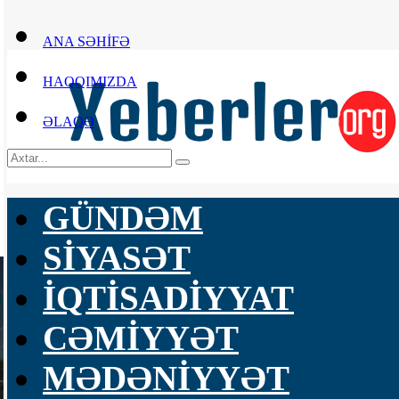
ANA SƏHİFƏ
HAQQIMIZDA
ƏLAQƏ
GÜNDƏM
SİYASƏT
İQTİSADİYYAT
CƏMİYYƏT
MƏDƏNİYYƏT