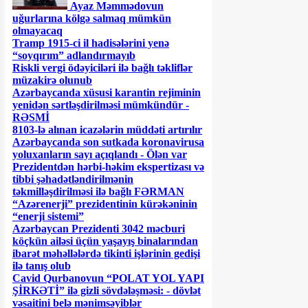
Ayaz Məmmədovun
uğurlarına kölgə salmaq mümkün
olmayacaq
Tramp 1915-ci il hadisələrini yenə
“soyqırım” adlandırmayıb
Riskli vergi ödəyiciləri ilə bağlı təkliflər
müzakirə olunub
Azərbaycanda xüsusi karantin rejiminin
yenidən sərtləşdirilməsi mümkündür -
RƏSMİ
8103-lə alınan icazələrin müddəti artırılır
Azərbaycanda son sutkada koronavirusa
yoluxanların sayı açıqlandı - Ölən var
Prezidentdən hərbi-həkim ekspertizası və
tibbi şəhadətləndirilmənin
təkmilləşdirilməsi ilə bağlı FƏRMAN
“Azərenerji” prezidentinin kürəkəninin
“enerji sistemi”
Azərbaycan Prezidenti 3042 məcburi
köçkün ailəsi üçün yaşayış binalarından
ibarət məhəllələrdə tikinti işlərinin gedişi
ilə tanış olub
Cavid Qurbanovun “POLAT YOL YAPI
ŞİRKƏTİ” ilə gizli sövdələşməsi: - dövlət
vəsaitini belə mənimsəyiblər