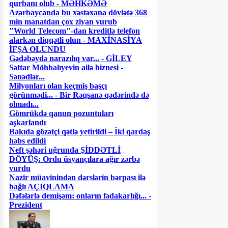
qurbanı olub - MƏHKƏMƏ
Azərbaycanda bu xəstəxana dövlətə 368
min manatdan çox ziyan vurub
"World Telecom"-dan kreditlə telefon
alarkən diqqətli olun - MAXİNASİYA
İFŞA OLUNDU
Gədəbəydə narazılıq var... - GİLEY
Səttar Möhbalıyevin ailə biznesi -
Sənədlər...
Milyonları olan keçmiş başçı
görünmədi... - Bir Rəqsanə qədərində də
olmadı...
Gömrükdə qanun pozuntuları
aşkarlandı
Bakıda gözətçi qətlə yetirildi – İki qardaş
həbs edildi
Neft şəhəri uğrunda ŞİDDƏTLİ
DÖYÜŞ: Ordu üsyançılara ağır zərbə
vurdu
Nazir müavinindən dərslərin bərpası ilə
bağlı AÇIQLAMA
Dəfələrlə demişəm: onların fədakarlığı... -
Prezident