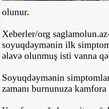
olunur.
Xeberler/org saglamolun.az-a
soyuqdəymənin ilk simptom
əlavə olunmuş isti vanna qəb
Soyuqdəymənin simptomlar
zamanı burnunuza kamfora y