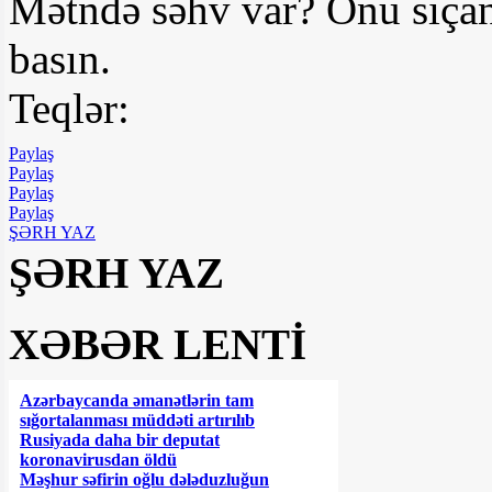
Mətndə səhv var? Onu siçan
basın.
Teqlər:
Paylaş
Paylaş
Paylaş
Paylaş
ŞƏRH YAZ
ŞƏRH YAZ
XƏBƏR LENTİ
Azərbaycanda əmanətlərin tam
sığortalanması müddəti artırılıb
Rusiyada daha bir deputat
koronavirusdan öldü
Məşhur səfirin oğlu dələduzluğun