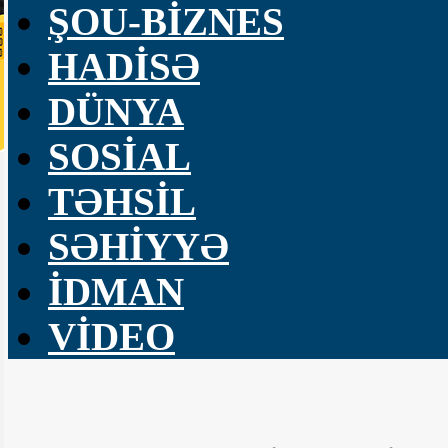
ŞOU-BİZNES
HADİSƏ
DÜNYA
SOSİAL
TƏHSİL
SƏHİYYƏ
İDMAN
VİDEO