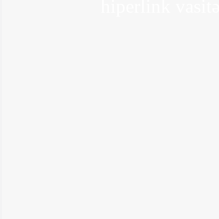
hiperlink vasitə
Türkiyənin ən varlı qadını boşanır