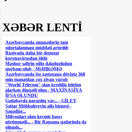
XƏBƏR LENTİ
Azərbaycanda əmanətlərin tam
sığortalanması müddəti artırılıb
Rusiyada daha bir deputat
koronavirusdan öldü
Məşhur səfirin oğlu dələduzluğun
qurbanı olub - MƏHKƏMƏ
Azərbaycanda bu xəstəxana dövlətə 368
min manatdan çox ziyan vurub
"World Telecom"-dan kreditlə telefon
alarkən diqqətli olun - MAXİNASİYA
İFŞA OLUNDU
Gədəbəydə narazılıq var... - GİLEY
Səttar Möhbalıyevin ailə biznesi -
Sənədlər...
Milyonları olan keçmiş başçı
görünmədi... - Bir Rəqsanə qədərində də
olmadı...