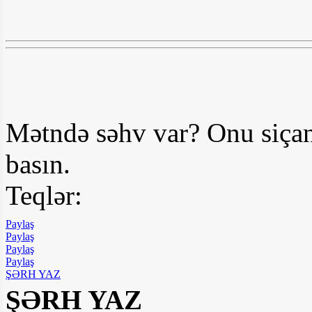
Mətndə səhv var? Onu siçan
basın.
Teqlər:
Paylaş
Paylaş
Paylaş
Paylaş
ŞƏRH YAZ
ŞƏRH YAZ