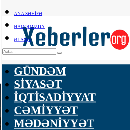
ANA SƏHİFƏ
HAQQIMIZDA
ƏLAQƏ
GÜNDƏM
SİYASƏT
İQTİSADİYYAT
CƏMİYYƏT
MƏDƏNİYYƏT