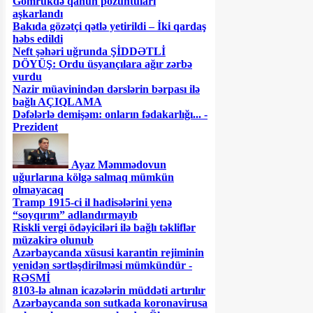
Gömrükdə qanun pozuntuları
aşkarlandı
Bakıda gözətçi qətlə yetirildi – İki qardaş
həbs edildi
Neft şəhəri uğrunda ŞİDDƏTLİ
DÖYÜŞ: Ordu üsyançılara ağır zərbə
vurdu
Nazir müavinindən dərslərin bərpası ilə
bağlı AÇIQLAMA
Dəfələrlə demişəm: onların fədakarlığı... -
Prezident
Ayaz Məmmədovun
uğurlarına kölgə salmaq mümkün
olmayacaq
Tramp 1915-ci il hadisələrini yenə
“soyqırım” adlandırmayıb
Riskli vergi ödəyiciləri ilə bağlı təkliflər
müzakirə olunub
Azərbaycanda xüsusi karantin rejiminin
yenidən sərtləşdirilməsi mümkündür -
RƏSMİ
8103-lə alınan icazələrin müddəti artırılır
Azərbaycanda son sutkada koronavirusa