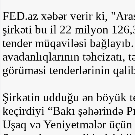
FED.az xəbər verir ki, "
şirkəti bu il 22 milyon 12
tender müqaviləsi bağlayıb. 
avadanlıqlarının təhcizatı, 
görüməsi tenderlərinin qalib
Şirkətin udduğu ən böyük t
keçirdiyi “Bakı şəhərində 
Uşaq və Yeniyetmələr üçün