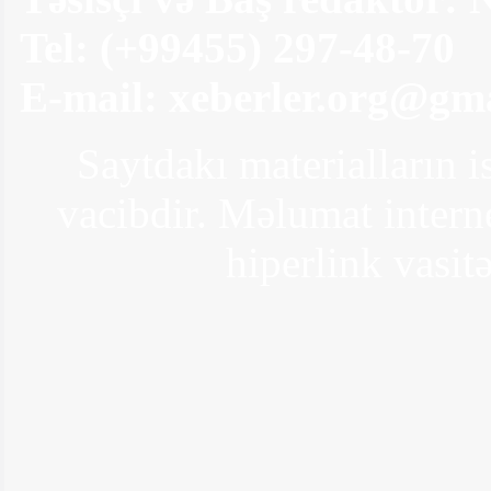
Deputatlıq eşqinə düşən məşhurlarımız -
Puç olan arzular Tarix: Bu gün, 17:51
Tel: (+99455) 297-48-70
E-mail:
xeberler.org@gm
Saytdakı materialların i
vacibdir. Məlumat interne
Zaur kimə söz atdı? - "Get arxandakı
vedrəyə bax"
hiperlink vasitə
Türkiyənin ən varlı qadını boşanır