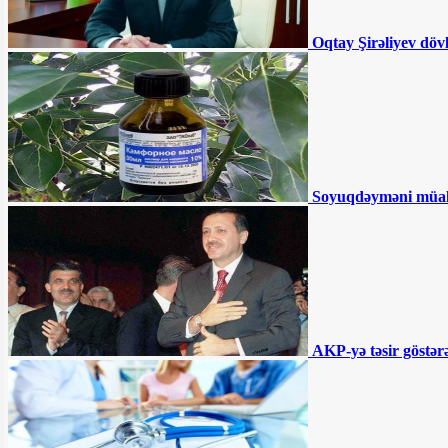
Ali Məhkəmədən İlqar Məmmədovla
bağlı QƏRAR - BƏRAƏT VERİLDİ
Oqtay Şirəliyev döv
İlham Əliyev sərəncam imzaladı
"Azəriqaz" nədən məhkəmə qapılarında
qalıb? - Büdcə təşkilatlarına kommunal
xərclər üçün pul ayrılsa da...
"İran və Türkiyə arasında ticarət davam
etməlidir" - Ruhani
190 manatın ortaya çıxardığı həqiqətlər -
TƏHLİL
Akif Çovdarov nə edəcək? -
Soyuqdəyməni müa
“Gürcüstana gedəcək və...”
Ağdamda 15 il əvvəl tikilən məktəb
çökür - “İnvestisiya planına salınıb,
amma...”
Əhmədzadənin texnikaları Gəncədə
yolları qazıb kimləri varlandırır? -
İDDİA
"Təmiz Şəhər" ASC 2 ildir ki, maliyyə
hesabatı vermir
AKP-yə təsir göstərə
BÜTÜN XƏBƏRLƏR