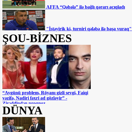
AFFA “Qəbələ” ilə bağlı qərarı açıqladı
"İstəyirik ki, turniri qələbə ilə başa vur
ŞOU-BİZNES
“Aygünü problem, Röyanı gizli sevgi, Faiqi
vəzifə, Nadiri fəxri ad gözləyir” -
Zirəddindən proqnoz
DÜNYA