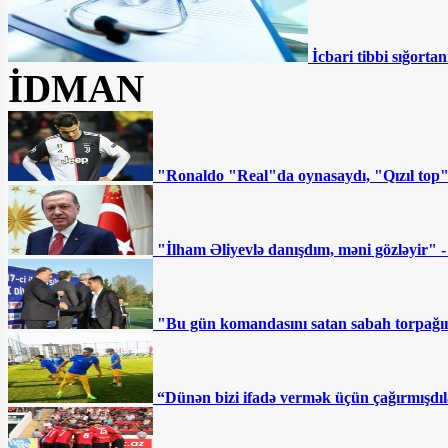
İcbari tibbi sığortan
İDMAN
"Ronaldo "Real"da oynasaydı, "Qızıl top
"İlham Əliyevlə danışdım, məni gözləyir" 
"Bu gün komandasını satan sabah torpağını
“Dünən bizi ifadə vermək üçün çağırmışdıl