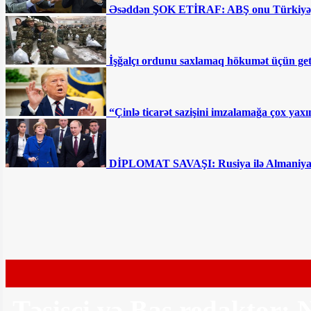
Əsəddən ŞOK ETİRAF: ABŞ onu Türkiyəy
Afətə atmaca atan Flora Kərimovaya Ramiz
İşğalçı ordunu saxlamaq hökumət üçün getd
Rövşəndən CAVAB
“Çinlə ticarət sazişini imzalamağa çox ya
DİPLOMAT SAVAŞI: Rusiya ilə Almaniya ar
Brilliant Dadaşova Röya Ayxanın cavabını
verdi
Təsisçi və Baş redaktor: