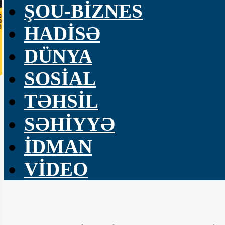
ŞOU-BİZNES
HADİSƏ
DÜNYA
SOSİAL
TƏHSİL
SƏHİYYƏ
İDMAN
VİDEO