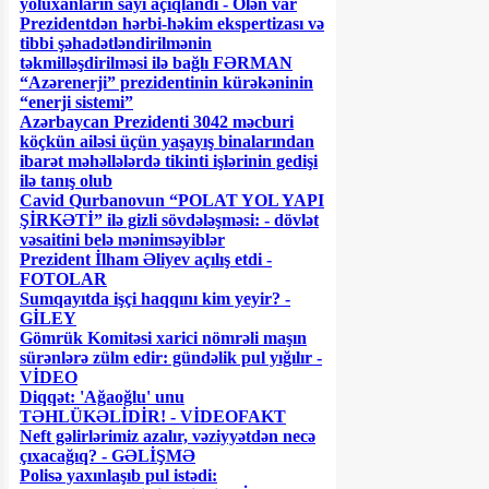
yoluxanların sayı açıqlandı - Ölən var
Prezidentdən hərbi-həkim ekspertizası və
tibbi şəhadətləndirilmənin
təkmilləşdirilməsi ilə bağlı FƏRMAN
“Azərenerji” prezidentinin kürəkəninin
“enerji sistemi”
Azərbaycan Prezidenti 3042 məcburi
köçkün ailəsi üçün yaşayış binalarından
ibarət məhəllələrdə tikinti işlərinin gedişi
ilə tanış olub
Cavid Qurbanovun “POLAT YOL YAPI
ŞİRKƏTİ” ilə gizli sövdələşməsi: - dövlət
vəsaitini belə mənimsəyiblər
Prezident İlham Əliyev açılış etdi -
FOTOLAR
Sumqayıtda işçi haqqını kim yeyir? -
GİLEY
Gömrük Komitəsi xarici nömrəli maşın
sürənlərə zülm edir: gündəlik pul yığılır -
VİDEO
Diqqət: 'Ağaoğlu' unu
TƏHLÜKƏLİDİR! - VİDEOFAKT
Neft gəlirlərimiz azalır, vəziyyətdən necə
çıxacağıq? - GƏLİŞMƏ
Polisə yaxınlaşıb pul istədi: