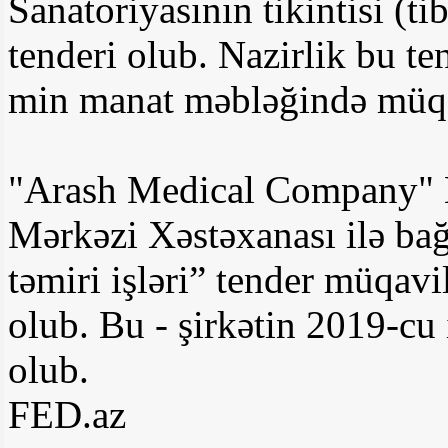
Sanatoriyasının tikintisi (tib
tenderi olub. Nazirlik bu t
min manat məbləğində müqa
"Arash Medical Company" 
Mərkəzi Xəstəxanası ilə bağ
təmiri işləri” tender müqav
olub. Bu - şirkətin 2019-cu 
olub.
FED.az