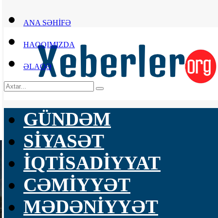
ANA SƏHİFƏ
HAQQIMIZDA
ƏLAQƏ
GÜNDƏM
SİYASƏT
İQTİSADİYYAT
CƏMİYYƏT
MƏDƏNİYYƏT