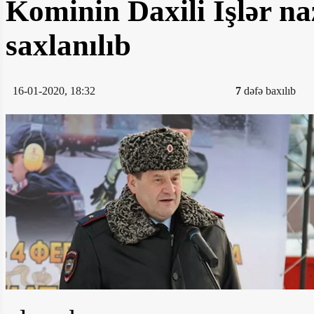
Kominin Daxili İşlər naz
saxlanılıb
16-01-2020, 18:32
7
dəfə baxılıb