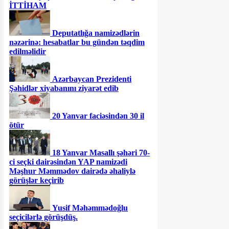
İTTİHAM
Deputatlığa namizədlərin
nəzərinə: hesabatlar bu gündən təqdim
edilməlidir
Azərbaycan Prezidenti
Şəhidlər xiyabanını ziyarət edib
20 Yanvar faciəsindən 30 il
ötür
18 Yanvar Masallı şəhəri 70-
ci seçki dairəsindən YAP namizədi
Məşhur Məmmədov dairədə əhaliylə
görüşlər keçirib
Yusif Məhəmmədoğlu
seçicilərlə görüşdüş.