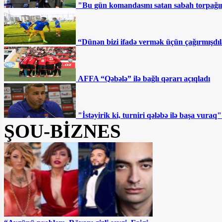
“Sovetski”də 8 milyona
"Bu gün komandasını satan sabah torpağını
torpaq satılır - Fotofakt
Deputatlığa namizəd
“Dünən bizi ifadə vermək üçün çağırmışdıl
İmamveridi İsmayılovla bağlı ŞOK
MƏLUMATLAR YAYILDI
AFFA “Qəbələ” ilə bağlı qərarı açıqladı
Ən qızğın mübarizə bu
dairələrdə gedəcək — SİYAHI
"İstəyirik ki, turniri qələbə ilə başa vur
"Hər kəs ulduz ola bilməz"
ŞOU-BİZNES
SON DƏQİQƏ: Gəncədə
silahlı şəxslərlə polis arasında atışma:
Yaralı var
Sahil Babayev bu şəxslərin maaşının
artırılmasından danışdı
Parlament seçkilərində
"Bakı qırğını" ƏN MARAQLI