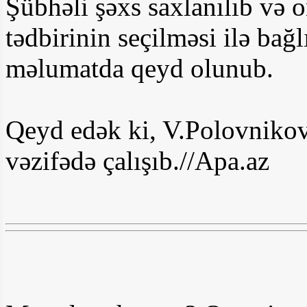
Şübhəli şəxs saxlanılıb və 
tədbirinin seçilməsi ilə bağl
məlumatda qeyd olunub.
Qeyd edək ki, V.Polovnikov
vəzifədə çalışıb.//Apa.az