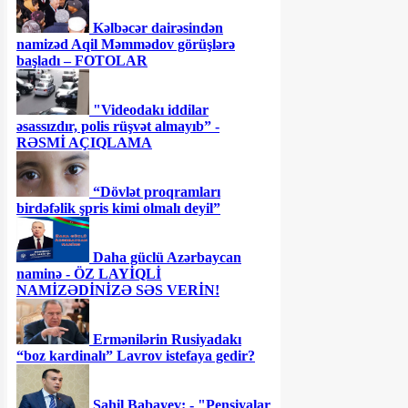
Kəlbəcər dairəsindən
namizəd Aqil Məmmədov görüşlərə
başladı – FOTOLAR
"Videodakı iddilar
əsassızdır, polis rüşvət almayıb” -
RƏSMİ AÇIQLAMA
“Dövlət proqramları
birdəfəlik şpris kimi olmalı deyil”
Daha güclü Azərbaycan
naminə - ÖZ LAYİQLİ
NAMİZƏDİNİZƏ SƏS VERİN!
Ermənilərin Rusiyadakı
“boz kardinalı” Lavrov istefaya gedir?
Sahil Babayev: - "Pensiyalar