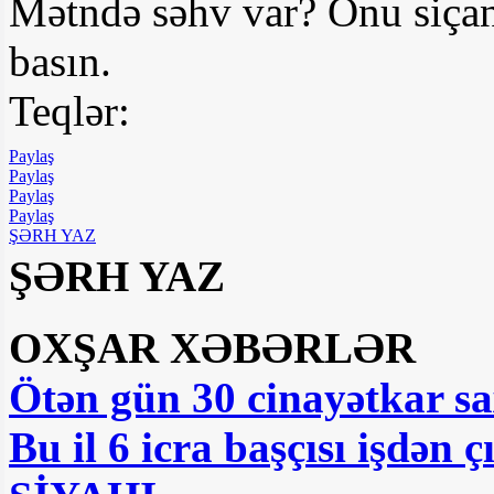
Mətndə səhv var? Onu siçan
basın.
Teqlər:
Paylaş
Paylaş
Paylaş
Paylaş
ŞƏRH YAZ
ŞƏRH YAZ
OXŞAR XƏBƏRLƏR
Ötən gün 30 cinayətkar sa
Bu il 6 icra başçısı işdən ç