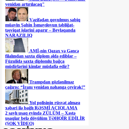
yenidən artırılacaq"
Vəzifədən qovulmuş sabiq
müavin Şahin İsmayılovun təbliğat-
təşviqat işlərini aparır – Beyləqanda
NARAZILIQ
AMİ-nin Qazax və Gəncə
filalından saxta diplom əldə ediblər –
Füzulidə saxta diplomlu bağça
müdirlərini kimlər müdafiə edir?
Trampdan gözlənilməz
çağırış: “İranı yenidən nəhəngə çevirək!”
Yol polisinin rüşvət alması
xəbəri ilə bağlı RƏSMİ AÇIQLAMA
2 saylı uşaq evində ZÜLÜM – Xəstə
uşaqlar belə döyülüm TƏHQİR EDİLİR
(ŞOK VİDEO)