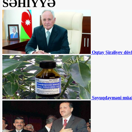
SƏHİYYƏ
Ceyhun Bayramovdan yeni
TƏYİNAT
Azərbaycanın UEFA-nın
Feyr-Pley reytinqində yeri AÇIQLANIB
Oqtay Şirəliyev döv
Azərbaycanda QHT sədri
DƏHŞƏTLİ QƏZADA öldü
Müdafiə nazirin kortejinə
hücum olundu - ÖLƏNLƏR VAR
Sürücülərin NƏZƏRİNƏ:
Soyuqdəyməni müa
Bu ərazilərdə radara düşmüsünüzsə, ləğv
olunmalıdır - RƏSMİ
İki qurum birləşdirilir,
Samir Şərifov yola salınır - Şok təfərrüat