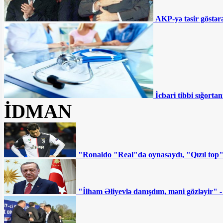
Səhiyyədə “şəkər
AKP-yə təsir göstərə
müəmması” - Pulsuz verilsə də...
MSK Zahir Əzəmətin
şikayətini təmin etmədi – Namizəd
Apelyasiya Məhkəməsinə şikayət edəcək
İcbari tibbi sığortan
“Müştərilər vəsaitlərinin
İDMAN
batmasından qorxurlar” - Fazil
Məmmədovun bankında nələr baş verir?
DYP-nin ləğvi tələb olunur:
Ya da sistem kökündən dəyişsin
"Ronaldo "Real"da oynasaydı, "Qızıl top
Ermənistanın sabiq “baş
çekistinin” ölümü: Paşinyan hədəfə alınıb
"İlham Əliyevlə danışdım, məni gözləyir" 
- ŞƏRH