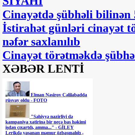
SİYAHI
Cinayətdə şübhəli bilinən 
İstirahət günləri cinayət 
nəfər saxlanılıb
Cinayət törətməkdə şübhəli
XƏBƏR LENTİ
Elman Nəsirov Cəlilabadda
rüsvay oldu - FOTO
"Səhiyyə nazirliyi də
kampaniya xatirinə bir neçə baş həkimi
işdən çıxartdı, amma..." - GİLEY
Lerikdə yaşanan məmur özbaşınalığı -