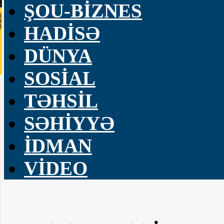
ŞOU-BİZNES
HADİSƏ
DÜNYA
SOSİAL
TƏHSİL
SƏHİYYƏ
İDMAN
VİDEO