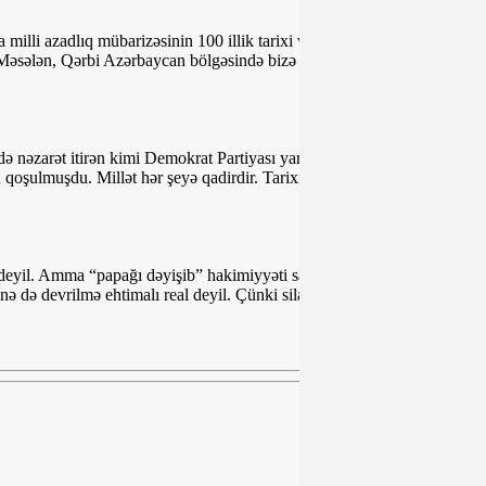
illi azadlıq mübarizəsinin 100 illik tarixi var. Ərəblər yaşayan
əsələn, Qərbi Azərbaycan bölgəsində bizə qarşı əsassız ərazi iddiası
ə nəzarət itirən kimi Demokrat Partiyası yarandığını elan etmişdi. 3-4
oşulmuşdu. Millət hər şeyə qadirdir. Tarixi təcrübə göstərir ki,
ün deyil. Amma “papağı dəyişib” hakimiyyəti saxlama cəhdləri var.
 də devrilmə ehtimalı real deyil. Çünki silahlı qüvvələr,