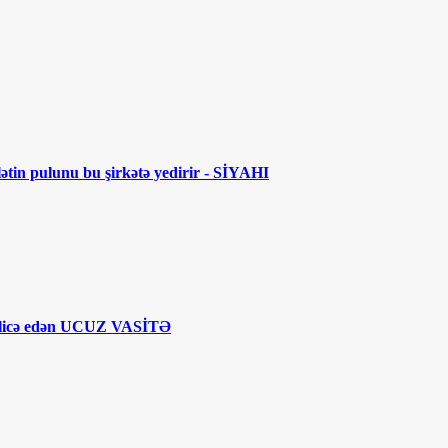
lətin pulunu bu şirkətə yedirir - SİYAHI
licə edən UCUZ VASİTƏ