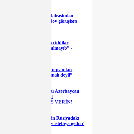
Kəlbəcər dairəsindən
namizəd Aqil Məmmədov görüşlərə
başladı – FOTOLAR
"Videodakı iddilar
əsassızdır, polis rüşvət almayıb” -
RƏSMİ AÇIQLAMA
“Dövlət proqramları
birdəfəlik şpris kimi olmalı deyil”
Daha güclü Azərbaycan
naminə - ÖZ LAYİQLİ
NAMİZƏDİNİZƏ SƏS VERİN!
Ermənilərin Rusiyadakı
“boz kardinalı” Lavrov istefaya gedir?