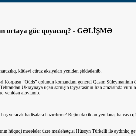
an ortaya güc qoyacaq? - GƏLİŞMƏ
arazılıq, kütləvi etiraz aksiyaları yenidən şiddətlənib.
ləri Korpusu “Qüds” qolunun komandanı general Qasım Süleymaninin öl
. Tehrandan Ukraynaya uçan sərnişin təyyarəsinin İran ərazisində vuru
ıq yenidən alovlanıb.
ş verəcək hadisələrə hazırdırmı? Rejim daxildən yenilənə, hansısa qüv
ın hüquqi məsələlər üzrə məsləhətçisi Hüseyn Türkelli ilə aydınlıq gət