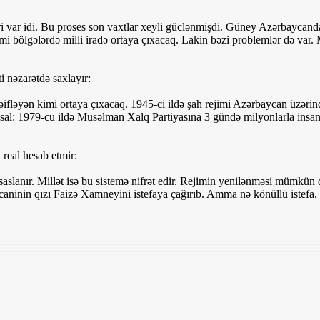
var idi. Bu proses son vaxtlar xeyli güclənmişdi. Güney Azərbaycanda m
 bölgələrdə milli iradə ortaya çıxacaq. Lakin bəzi problemlər də var. M
i nəzarətdə saxlayır:
əifləyən kimi ortaya çıxacaq. 1945-ci ildə şah rejimi Azərbaycan üzərind
sal: 1979-cu ildə Müsəlman Xalq Partiyasına 3 gündə milyonlarla insan q
real hesab etmir:
 əsaslanır. Millət isə bu sistemə nifrət edir. Rejimin yenilənməsi mümk
inin qızı Faizə Xamneyini istefaya çağırıb. Amma nə könüllü istefa, nə