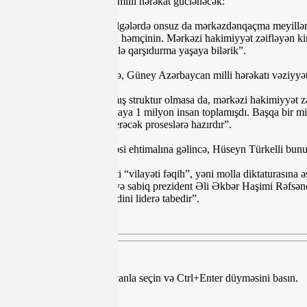
zəifləyən kimi bölgələrdə milli hərəkat güclənəcək:
“Qeyri-farslar yaşayan bölgələrdə onsuz da mərkəzdənqaçma meyilləri 
Əhvazda, Bəlucistanda da həmçinin. Mərkəzi hakimiyyət zəifləyən kimi
irləi sürən kürd silahlıları ilə qarşıdurma yaşaya bilərik”.
Siyasi fəalın sözlərinə görə, Güney Azərbaycan milli hərəkatı vəziyyət
“Milli hərəkat təşkilatlanmış struktur olmasa da, mərkəzi hakimiyyət z
günün içərisində bu partiyaya 1 milyon insan toplamışdı. Başqa bir mi
Güney Azərbaycan baş verəcək proseslərə hazırdır”.
Molla rejiminin yenilənməsi ehtimalına gəlincə, Hüseyn Türkelli bunu 
“İranın hazırki hakimiyyəti “vilayəti fəqih”, yəni molla diktaturasına
Məsələn, Mehdi Kərrubi və sabiq prezident Əli Əkbər Haşimi Rəfsəncan
təhlükəsizlik orqanları ali dini liderə tabedir”.
Mətndə səhv var? Onu siçanla seçin və Ctrl+Enter düyməsini basın.
Teqlər: