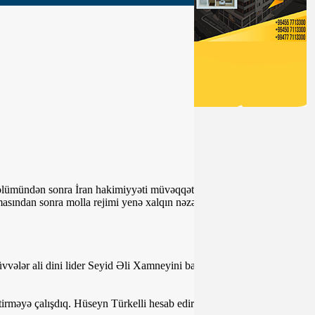
ümündən sonra İran hakimiyyəti müvəqqəti də olsa, milli həmrəyliyə
lmasından sonra molla rejimi yenə xalqın nəzərində suçlu duruma
vələr ali dini lider Seyid Əli Xamneyini başqa fiqurla əvəzləyə
irməyə çalışdıq. Hüseyn Türkelli hesab edir ki, mərkəzi hakimiyyət