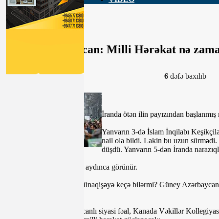
Güney Azərbaycan: Milli Hərəkat nə zam
17-01-2020, 09:33
6
dəfə baxılıb
İranda ötən ilin payızından başlanmış n
Yanvarın 3-də İslam İnqilabı Keşikçi
nail ola bildi. Lakin bu uzun sürmədi
düşdü. Yanvarın 5-dən İranda narazıql
Ölkədə idarəetmə böhranı aydınca görünür.
Siyasi qarşıdurma etnik münaqişəyə keçə bilərmi? Güney Azərbaycan ba
bilərmi?
Mövzuya Güney azərbaycanlı siyasi fəal, Kanada Vəkillər Kollegiyasın