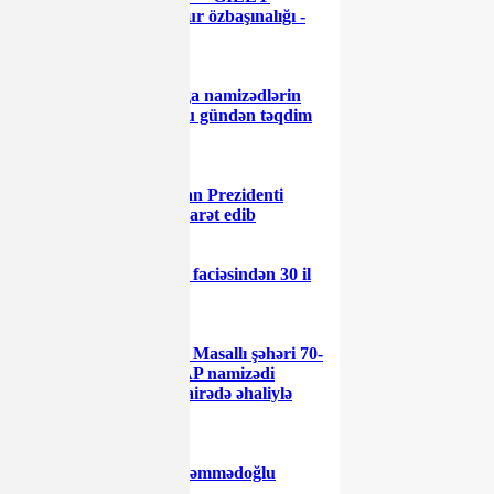
Lerikdə yaşanan məmur özbaşınalığı -
İTTİHAM
Deputatlığa namizədlərin
nəzərinə: hesabatlar bu gündən təqdim
edilməlidir
Azərbaycan Prezidenti
Şəhidlər xiyabanını ziyarət edib
20 Yanvar faciəsindən 30 il
ötür
18 Yanvar Masallı şəhəri 70-
ci seçki dairəsindən YAP namizədi
Məşhur Məmmədov dairədə əhaliylə
görüşlər keçirib
Yusif Məhəmmədoğlu
seçicilərlə görüşdüş.