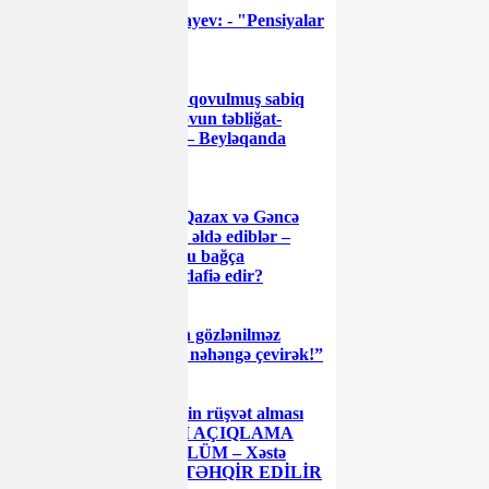
Sahil Babayev: - "Pensiyalar
yenidən artırılacaq"
Vəzifədən qovulmuş sabiq
müavin Şahin İsmayılovun təbliğat-
təşviqat işlərini aparır – Beyləqanda
NARAZILIQ
AMİ-nin Qazax və Gəncə
filalından saxta diplom əldə ediblər –
Füzulidə saxta diplomlu bağça
müdirlərini kimlər müdafiə edir?
Trampdan gözlənilməz
çağırış: “İranı yenidən nəhəngə çevirək!”
Yol polisinin rüşvət alması
xəbəri ilə bağlı RƏSMİ AÇIQLAMA
2 saylı uşaq evində ZÜLÜM – Xəstə
uşaqlar belə döyülüm TƏHQİR EDİLİR