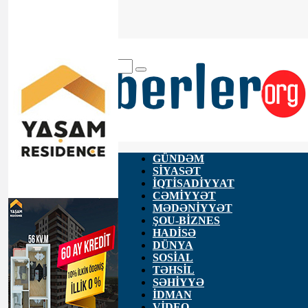
ANA SƏHİFƏ
HAQQIMIZDA
ƏLAQƏ
GÜNDƏM
SİYASƏT
İQTİSADİYYAT
CƏMİYYƏT
MƏDƏNİYYƏT
ŞOU-BİZNES
HADİSƏ
DÜNYA
SOSİAL
TƏHSİL
SƏHİYYƏ
İDMAN
VİDEO