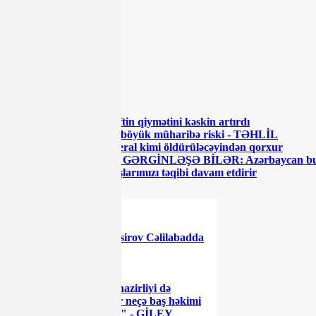
Paylaş
Paylaş
Paylaş
Paylaş
ŞƏRH YAZ
ŞƏRH YAZ
OXŞAR XƏBƏRLƏR
Süleymaninin ölümü neftin qiymətini kəskin artırdı
Azərbaycanla sərhəddə böyük müharibə riski - TƏHLİL
İranın ali dini lideri general kimi öldürüləcəyindən qorxur
İranda vəziyyət yenidən GƏRGİNLƏŞƏ BİLƏR: Azərbaycan bu 
Fars-molla rejimi soydaşlarımızı təqibi davam etdirir
XƏBƏR LENTİ
Elman Nəsirov Cəlilabadda
rüsvay oldu - FOTO
"Səhiyyə nazirliyi də
kampaniya xatirinə bir neçə baş həkimi
işdən çıxartdı, amma..." - GİLEY