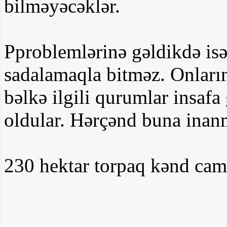
bilməyəcəklər.
Pproblemlərinə gəldikdə isə
sadalamaqla bitməz. Onların
bəlkə ilgili qurumlar insafa
oldular. Hərçənd buna inan
230 hektar torpaq kənd cam