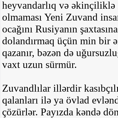
heyvandarlıq və əkinçilikl
olmaması Yeni Zuvand insanl
ocağını Rusiyanın şaxtasına 
dolandırmaq üçün min bir əz
qazanır, bəzən də uğursuzlu
vaxt uzun sürmür.
Zuvandlılar illərdir kasıbçıl
qalanları ilə ya övlad evlən
çözürlər. Payızda kəndə d