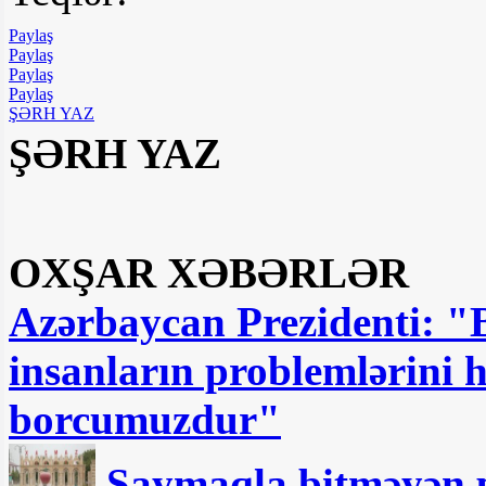
Paylaş
Paylaş
Paylaş
Paylaş
ŞƏRH YAZ
ŞƏRH YAZ
OXŞAR XƏBƏRLƏR
Azərbaycan Prezidenti: "Bi
insanların problemlərini hə
borcumuzdur"
Saymaqla bitməyən p