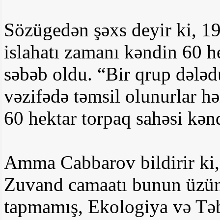
Sözügedən şəxs deyir ki, 19
islahatı zamanı kəndin 60 h
səbəb oldu. “Bir qrup dələ
vəzifədə təmsil olunurlar h
60 hektar torpaq sahəsi kən
Amma Cabbarov bildirir ki,
Zuvand camaatı bunun üzü
tapmamış, Ekologiya və Təb