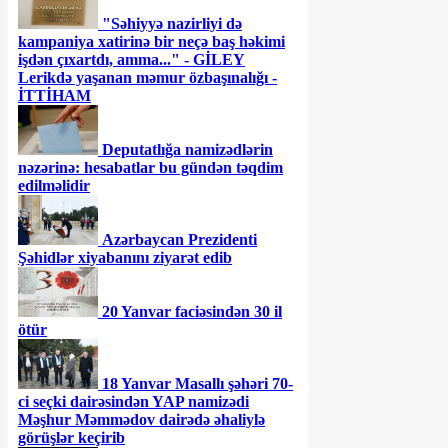
"Səhiyyə nazirliyi də
kampaniya xatirinə bir neçə baş həkimi
işdən çıxartdı, amma..." - GİLEY
Lerikdə yaşanan məmur özbaşınalığı -
İTTİHAM
Deputatlığa namizədlərin
nəzərinə: hesabatlar bu gündən təqdim
edilməlidir
Azərbaycan Prezidenti
Şəhidlər xiyabanını ziyarət edib
20 Yanvar faciəsindən 30 il
ötür
18 Yanvar Masallı şəhəri 70-
ci seçki dairəsindən YAP namizədi
Məşhur Məmmədov dairədə əhaliylə
görüşlər keçirib