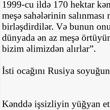
1999-cu ildə 170 hektar kən
meşə sahələrinin salınması
birləşdirdilər. Və bunun on
dünyada ən az meşə örtüyün
bizim əlimizdən alırlar”.
İsti ocağını Rusiya soyuğun
Kənddə işsizliyin yüğyan et