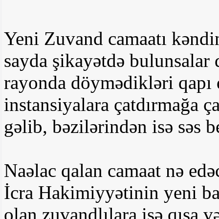
Yeni Zuvand camaatı kəndin 
sayda şikayətdə bulunsalar 
rayonda döymədikləri qapı q
instansiyalara çatdırmağa ça
gəlib, bəzilərindən isə səs 
Naəlac qalan camaat nə edə
İcra Hakimiyyətinin yeni b
olan zuvandlılara isə qısa 