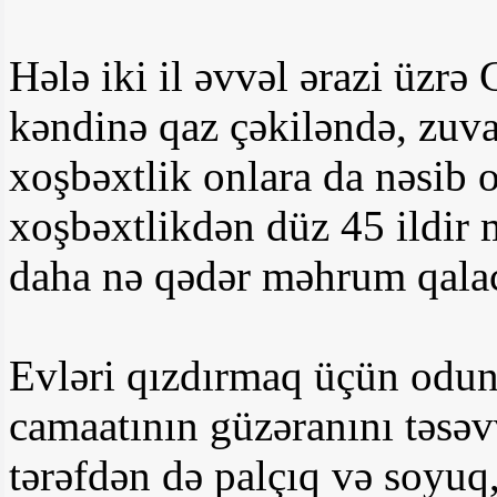
Hələ iki il əvvəl ərazi üzrə
kəndinə qaz çəkiləndə, zuva
xoşbəxtlik onlara da nəsib 
xoşbəxtlikdən düz 45 ildir
daha nə qədər məhrum qalac
Evləri qızdırmaq üçün odun
camaatının güzəranını təsəvv
tərəfdən də palçıq və soyuq,