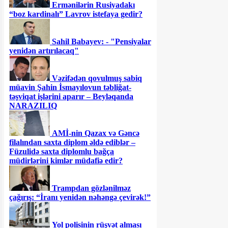
Ermənilərin Rusiyadakı
“boz kardinalı” Lavrov istefaya gedir?
Sahil Babayev: - "Pensiyalar
yenidən artırılacaq"
Vəzifədən qovulmuş sabiq
müavin Şahin İsmayılovun təbliğat-
təşviqat işlərini aparır – Beyləqanda
NARAZILIQ
AMİ-nin Qazax və Gəncə
filalından saxta diplom əldə ediblər –
Füzulidə saxta diplomlu bağça
müdirlərini kimlər müdafiə edir?
Trampdan gözlənilməz
çağırış: “İranı yenidən nəhəngə çevirək!”
Yol polisinin rüşvət alması