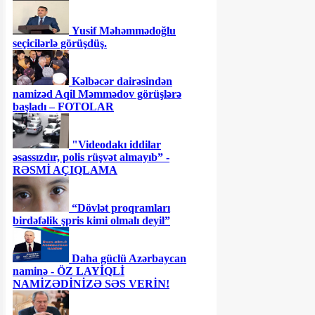
Yusif Məhəmmədoğlu
seçicilərlə görüşdüş.
Kəlbəcər dairəsindən
namizəd Aqil Məmmədov görüşlərə
başladı – FOTOLAR
"Videodakı iddilar
əsassızdır, polis rüşvət almayıb” -
RƏSMİ AÇIQLAMA
“Dövlət proqramları
birdəfəlik şpris kimi olmalı deyil”
Daha güclü Azərbaycan
naminə - ÖZ LAYİQLİ
NAMİZƏDİNİZƏ SƏS VERİN!