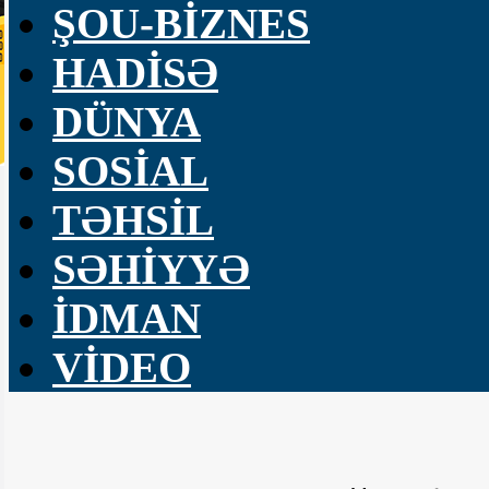
ŞOU-BİZNES
HADİSƏ
DÜNYA
SOSİAL
TƏHSİL
SƏHİYYƏ
İDMAN
VİDEO