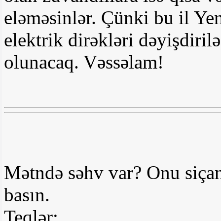
eləməsinlər. Çünki bu il Y
elektrik dirəkləri dəyişdiri
olunacaq. Vəssəlam!
Mətndə səhv var? Onu siçan
basın.
Teqlər: