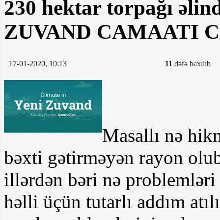
230 hektar torpağı əli
ZUVAND CAMAATI C
17-01-2020, 10:13
11
dəfə baxılıb
Masallı nə hikm
bəxti gətirməyən rayon olub
illərdən bəri nə problemləri
həlli üçün tutarlı addım atı