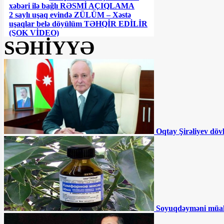
xəbəri ilə bağlı RƏSMİ AÇIQLAMA
2 saylı uşaq evində ZÜLÜM – Xəstə
uşaqlar belə döyülüm TƏHQİR EDİLİR
(ŞOK VİDEO)
SƏHİYYƏ
Ceyhun Bayramovdan yeni
TƏYİNAT
Azərbaycanın UEFA-nın
Feyr-Pley reytinqində yeri AÇIQLANIB
Oqtay Şirəliyev döv
Azərbaycanda QHT sədri
DƏHŞƏTLİ QƏZADA öldü
Müdafiə nazirin kortejinə
hücum olundu - ÖLƏNLƏR VAR
Sürücülərin NƏZƏRİNƏ:
Soyuqdəyməni müa
Bu ərazilərdə radara düşmüsünüzsə, ləğv
olunmalıdır - RƏSMİ