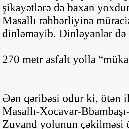
şikayətlərə də baxan yoxdur
Masallı rəhbərliyinə müraciə
dinləməyib. Dinləyənlər də 
270 metr asfalt yolla “müka
Əən qəribəsi odur ki, ötən i
Masallı-Xocavar-Bbambaşı
Zuvand yolunun çəkilməsi 