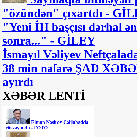
"özündən" çıxartdı - Gİ
"Yeni İH başçısı dərhal əm
sonra..." - GİLEY
İsmayıl Vəliyev Neftçalad
38 min nəfərə ŞAD XƏBƏR
ayırdı
XƏBƏR LENTİ
Elman Nəsirov Cəlilabadda
rüsvay oldu - FOTO