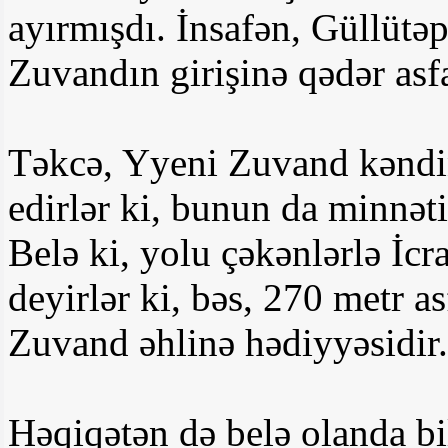
ayırmışdı. İnsafən, Güllütə
Zuvandın girişinə qədər asfa
Təkcə, Yyeni Zuvand kəndin
edirlər ki, bunun da minnət
Belə ki, yolu çəkənlərlə İcr
deyirlər ki, bəs, 270 metr as
Zuvand əhlinə hədiyyəsidir.
Həqiqətən də belə olanda bi