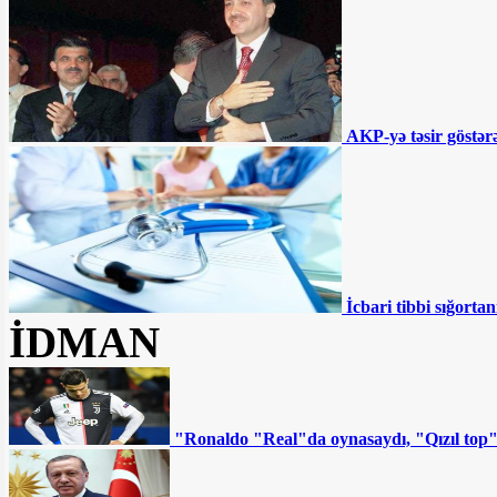
İki qurum birləşdirilir,
Samir Şərifov yola salınır - Şok təfərrüat
Səhiyyədə “şəkər
AKP-yə təsir göstərə
müəmması” - Pulsuz verilsə də...
MSK Zahir Əzəmətin
şikayətini təmin etmədi – Namizəd
Apelyasiya Məhkəməsinə şikayət edəcək
İcbari tibbi sığortan
“Müştərilər vəsaitlərinin
İDMAN
batmasından qorxurlar” - Fazil
Məmmədovun bankında nələr baş verir?
DYP-nin ləğvi tələb olunur:
Ya da sistem kökündən dəyişsin
"Ronaldo "Real"da oynasaydı, "Qızıl top
Ermənistanın sabiq “baş