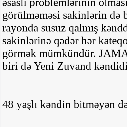
əsaslı problemlərinin olmas
görülməməsi sakinlərin də b
rayonda susuz qalmış kəndd
sakinlərinə qədər hər kateq
görmək mümkündür. JAMAZ.
biri də Yeni Zuvand kəndidi
48 yaşlı kəndin bitməyən d