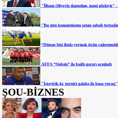
çekistinin” ölümü: Paşinyan hədəfə alınıb
"İlham Əliyevlə danışdım, məni gözləyir" 
- ŞƏRH
“Sovetski”də 8 milyona
"Bu gün komandasını satan sabah torpağını
torpaq satılır - Fotofakt
Deputatlığa namizəd
“Dünən bizi ifadə vermək üçün çağırmışdıl
İmamveridi İsmayılovla bağlı ŞOK
MƏLUMATLAR YAYILDI
AFFA “Qəbələ” ilə bağlı qərarı açıqladı
Ən qızğın mübarizə bu
dairələrdə gedəcək — SİYAHI
"İstəyirik ki, turniri qələbə ilə başa vur
"Hər kəs ulduz ola bilməz"
ŞOU-BİZNES
SON DƏQİQƏ: Gəncədə
silahlı şəxslərlə polis arasında atışma:
Yaralı var
Sahil Babayev bu şəxslərin maaşının
artırılmasından danışdı