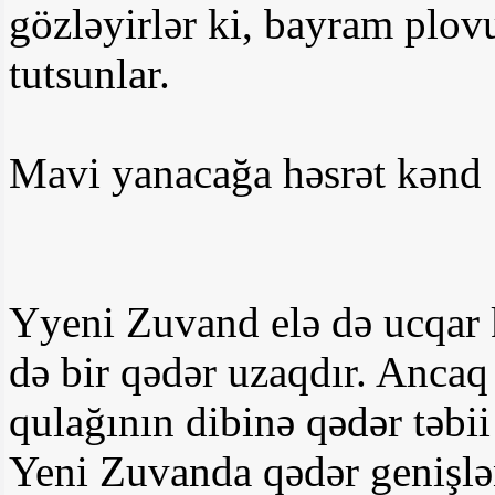
gözləyirlər ki, bayram plo
tutsunlar.
Mavi yanacağa həsrət kənd
Yyeni Zuvand elə də ucqar 
də bir qədər uzaqdır. Ancaq
qulağının dibinə qədər təbi
Yeni Zuvanda qədər genişlən