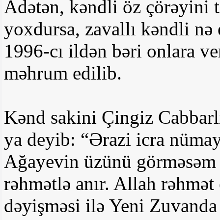
Adətən, kəndli öz çörəyini t
yoxdursa, zavallı kəndli nə
1996-cı ildən bəri onlara v
məhrum edilib.
Kənd sakini Çingiz Cabbar
ya deyib: “Ərazi icra nüm
Ağayevin üzünü görməsəm 
rəhmətlə anır. Allah rəhmət
dəyişməsi ilə Yeni Zuvanda 