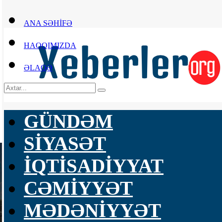
ANA SƏHİFƏ
HAQQIMIZDA
ƏLAQƏ
GÜNDƏM
SİYASƏT
İQTİSADİYYAT
CƏMİYYƏT
MƏDƏNİYYƏT