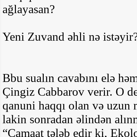
ağlayasan?
Yeni Zuvand əhli nə istəyir
Bbu sualın cavabını elə hə
Çingiz Cabbarov verir. O de
qanuni haqqı olan və uzun 
lakin sonradan əlindən alınm
“Camaat tələb edir ki, Ekol