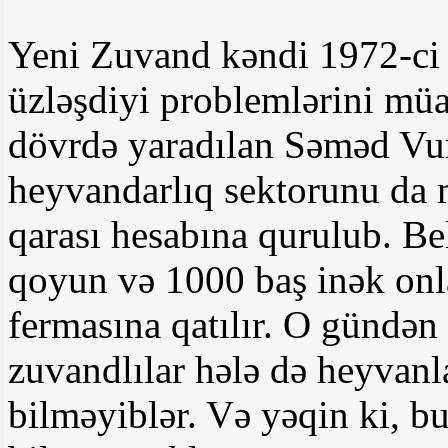
Yeni Zuvand kəndi 1972-ci i
üzləşdiyi problemlərini müa
dövrdə yaradılan Səməd Vu
heyvandarlıq sektorunu da 
qarası hesabına qurulub. B
qoyun və 1000 baş inək onl
fermasına qatılır. O gündən
zuvandlılar hələ də heyvanl
bilməyiblər. Və yəqin ki, b