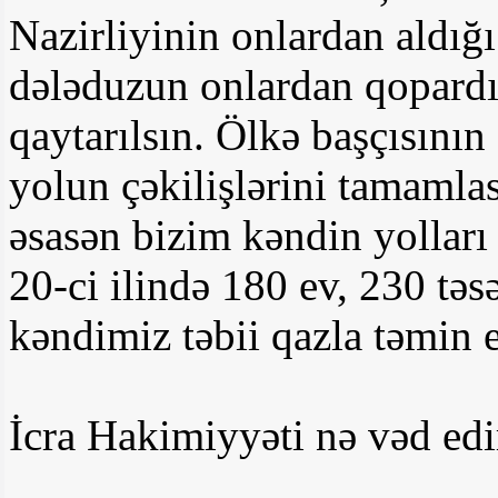
Nazirliyinin onlardan aldığı
dələduzun onlardan qopardığ
qaytarılsın. Ölkə başçısının
yolun çəkilişlərini tamamla
əsasən bizim kəndin yolları
20-ci ilində 180 ev, 230 təs
kəndimiz təbii qazla təmin e
İcra Hakimiyyəti nə vəd edi