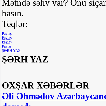
Mətndə səhv var? Onu siçan
basın.
Teqlər:
Paylaş
Paylaş
Paylaş
Paylaş
ŞƏRH YAZ
ŞƏRH YAZ
OXŞAR XƏBƏRLƏR
Əli Əhmədov Azərbaycanda