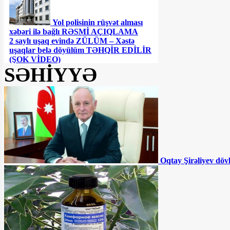
Yol polisinin rüşvət alması
xəbəri ilə bağlı RƏSMİ AÇIQLAMA
2 saylı uşaq evində ZÜLÜM – Xəstə
uşaqlar belə döyülüm TƏHQİR EDİLİR
(ŞOK VİDEO)
SƏHİYYƏ
Ceyhun Bayramovdan yeni
TƏYİNAT
Azərbaycanın UEFA-nın
Feyr-Pley reytinqində yeri AÇIQLANIB
Oqtay Şirəliyev döv
Azərbaycanda QHT sədri
DƏHŞƏTLİ QƏZADA öldü
Müdafiə nazirin kortejinə
hücum olundu - ÖLƏNLƏR VAR