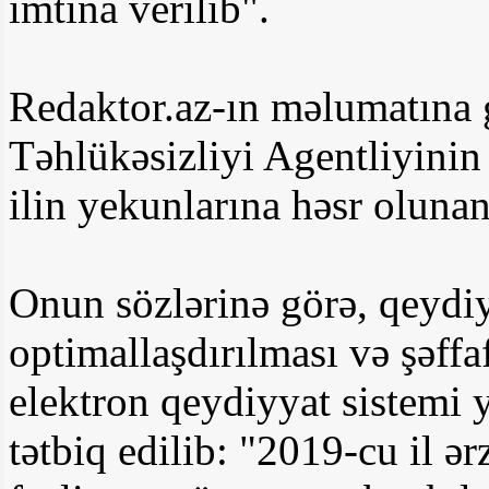
imtina verilib".
Redaktor.az-ın məlumatına
Təhlükəsizliyi Agentliyini
ilin yekunlarına həsr oluna
Onun sözlərinə görə, qeydiy
optimallaşdırılması və şəffa
elektron qeydiyyat sistemi 
tətbiq edilib: "2019-cu il ə