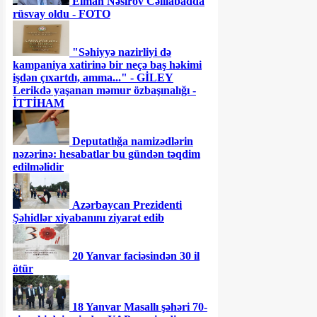
Elman Nəsirov Cəlilabadda
rüsvay oldu - FOTO
"Səhiyyə nazirliyi də
kampaniya xatirinə bir neçə baş həkimi
işdən çıxartdı, amma..." - GİLEY
Lerikdə yaşanan məmur özbaşınalığı -
İTTİHAM
Deputatlığa namizədlərin
nəzərinə: hesabatlar bu gündən təqdim
edilməlidir
Azərbaycan Prezidenti
Şəhidlər xiyabanını ziyarət edib
20 Yanvar faciəsindən 30 il
ötür
18 Yanvar Masallı şəhəri 70-