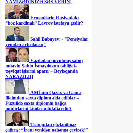
NAMİZƏDİNİZƏ SƏS VERİN!
Ermənilərin Rusiyadakı
“boz kardinalı” Lavrov istefaya gedir?
Sahil Babayev: - "Pensiyalar
yenidən artırılacaq"
Vəzifədən qovulmuş sabiq
müavin Şahin İsmayılovun təbliğat-
təşviqat işlərini aparır – Beyləqanda
NARAZILIQ
AMİ-nin Qazax və Gəncə
filalından saxta diplom əldə ediblər –
Füzulidə saxta diplomlu bağça
müdirlərini kimlər müdafiə edir?
Trampdan gözlənilməz
çağırış: “İranı yenidən nəhəngə çevirək!”