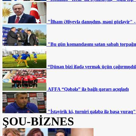
Ermənistanın sabiq “baş
çekistinin” ölümü: Paşinyan hədəfə alınıb
"İlham Əliyevlə danışdım, məni gözləyir" 
- ŞƏRH
“Sovetski”də 8 milyona
"Bu gün komandasını satan sabah torpağını
torpaq satılır - Fotofakt
Deputatlığa namizəd
“Dünən bizi ifadə vermək üçün çağırmışdıl
İmamveridi İsmayılovla bağlı ŞOK
MƏLUMATLAR YAYILDI
AFFA “Qəbələ” ilə bağlı qərarı açıqladı
Ən qızğın mübarizə bu
dairələrdə gedəcək — SİYAHI
"İstəyirik ki, turniri qələbə ilə başa vur
"Hər kəs ulduz ola bilməz"
ŞOU-BİZNES
SON DƏQİQƏ: Gəncədə
silahlı şəxslərlə polis arasında atışma: