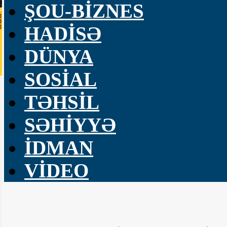
ŞOU-BİZNES
HADİSƏ
DÜNYA
SOSİAL
TƏHSİL
SƏHİYYƏ
İDMAN
VİDEO