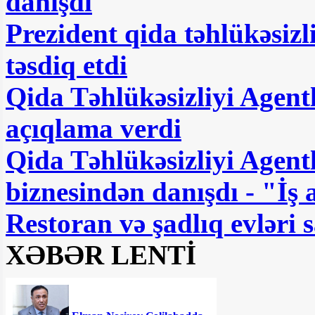
danışdı
Prezident qida təhlükəsizl
təsdiq etdi
Qida Təhlükəsizliyi Agentl
açıqlama verdi
Qida Təhlükəsizliyi Agentl
biznesindən danışdı - "İ
Restoran və şadlıq evləri 
XƏBƏR LENTİ