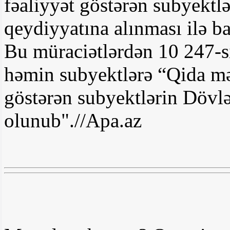
fəaliyyət göstərən subyektlə
qeydiyyatına alınması ilə b
Bu müraciətlərdən 10 247-si 
həmin subyektlərə “Qida məh
göstərən subyektlərin Dövlə
olunub".//Apa.az