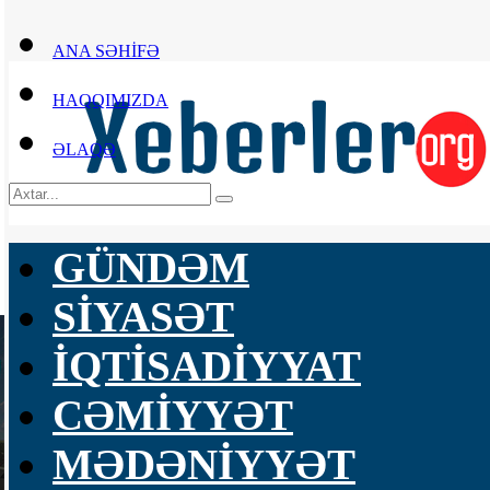
ANA SƏHİFƏ
HAQQIMIZDA
ƏLAQƏ
GÜNDƏM
SİYASƏT
İQTİSADİYYAT
CƏMİYYƏT
MƏDƏNİYYƏT