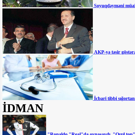
Sürücülərin NƏZƏRİNƏ:
Soyuqdəyməni müa
Bu ərazilərdə radara düşmüsünüzsə, ləğv
olunmalıdır - RƏSMİ
İki qurum birləşdirilir,
Samir Şərifov yola salınır - Şok təfərrüat
Səhiyyədə “şəkər
AKP-yə təsir göstərə
müəmması” - Pulsuz verilsə də...
MSK Zahir Əzəmətin
şikayətini təmin etmədi – Namizəd
Apelyasiya Məhkəməsinə şikayət edəcək
İcbari tibbi sığortan
“Müştərilər vəsaitlərinin
İDMAN
batmasından qorxurlar” - Fazil
Məmmədovun bankında nələr baş verir?
DYP-nin ləğvi tələb olunur:
Ya da sistem kökündən dəyişsin
"Ronaldo "Real"da oynasaydı, "Qızıl top