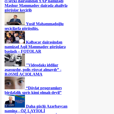
ci seçki dairəsindən YAP namizədi
Məşhur Məmmədov dairədə əhaliylə
görüşlər keçirib
Yusif Məhəmmədoğlu
seçicilərlə görüşdüş.
Kəlbəcər dairəsindən
namizəd Aqil Məmmədov görüşlərə
başladı – FOTOLAR
"Videodakı iddilar
əsassızdır, polis rüşvət almayıb” -
RƏSMİ AÇIQLAMA
“Dövlət proqramları
birdəfəlik şpris kimi olmalı deyil”
Daha güclü Azərbaycan
naminə - ÖZ LAYİQLİ