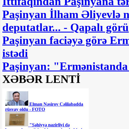
İttifaqından Paşinyana tərs
Paşinyan İlham Əliyevlə nə
deputatlar... - Qapalı 
Paşinyan faciəyə görə Erm
istədi
Paşinyan: "Ermənistanda n
XƏBƏR LENTİ
Elman Nəsirov Cəlilabadda
rüsvay oldu - FOTO
"Səhiyyə nazirliyi də