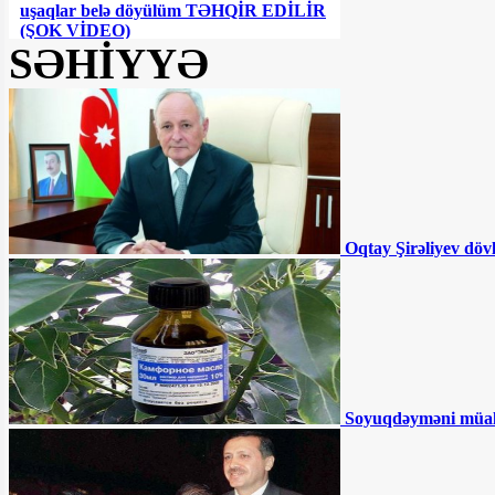
uşaqlar belə döyülüm TƏHQİR EDİLİR
(ŞOK VİDEO)
SƏHİYYƏ
Ceyhun Bayramovdan yeni
TƏYİNAT
Azərbaycanın UEFA-nın
Feyr-Pley reytinqində yeri AÇIQLANIB
Oqtay Şirəliyev döv
Azərbaycanda QHT sədri
DƏHŞƏTLİ QƏZADA öldü
Müdafiə nazirin kortejinə
hücum olundu - ÖLƏNLƏR VAR
Sürücülərin NƏZƏRİNƏ:
Soyuqdəyməni müa
Bu ərazilərdə radara düşmüsünüzsə, ləğv
olunmalıdır - RƏSMİ