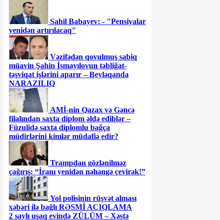
Sahil Babayev: - "Pensiyalar
yenidən artırılacaq"
Vəzifədən qovulmuş sabiq
müavin Şahin İsmayılovun təbliğat-
təşviqat işlərini aparır – Beyləqanda
NARAZILIQ
AMİ-nin Qazax və Gəncə
filalından saxta diplom əldə ediblər –
Füzulidə saxta diplomlu bağça
müdirlərini kimlər müdafiə edir?
Trampdan gözlənilməz
çağırış: “İranı yenidən nəhəngə çevirək!”
Yol polisinin rüşvət alması
xəbəri ilə bağlı RƏSMİ AÇIQLAMA
2 saylı uşaq evində ZÜLÜM – Xəstə