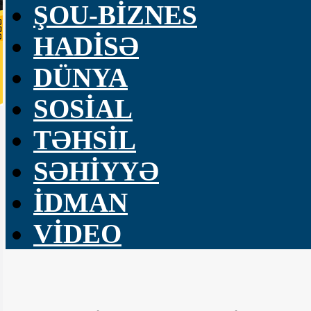
ŞOU-BİZNES
HADİSƏ
DÜNYA
SOSİAL
TƏHSİL
SƏHİYYƏ
İDMAN
VİDEO