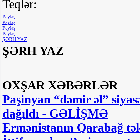
Teqlər:
Paylaş
Paylaş
Paylaş
Paylaş
ŞƏRH YAZ
ŞƏRH YAZ
OXŞAR XƏBƏRLƏR
Paşinyan “dəmir əl” siyas
dağıldı - GƏLİŞMƏ
Ermənistanın Qarabağ təkl