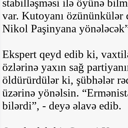
stabilləşməsi ilə öyünə bilm
var. Kutoyanı özününkülər qə
Nikol Paşinyana yönələcək”,
Ekspert qeyd edib ki, vaxtil
özlərinə yaxın sağ partiya
öldürürdülər ki, şübhələr rə
üzərinə yönəlsin. “Ermənist
bilərdi”, - deyə əlavə edib.