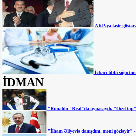
İki qurum birləşdirilir,
Samir Şərifov yola salınır - Şok təfərrüat
Səhiyyədə “şəkər
AKP-yə təsir göstərə
müəmması” - Pulsuz verilsə də...
MSK Zahir Əzəmətin
şikayətini təmin etmədi – Namizəd
Apelyasiya Məhkəməsinə şikayət edəcək
İcbari tibbi sığortan
“Müştərilər vəsaitlərinin
İDMAN
batmasından qorxurlar” - Fazil
Məmmədovun bankında nələr baş verir?
DYP-nin ləğvi tələb olunur:
Ya da sistem kökündən dəyişsin
"Ronaldo "Real"da oynasaydı, "Qızıl top
Ermənistanın sabiq “baş
çekistinin” ölümü: Paşinyan hədəfə alınıb
"İlham Əliyevlə danışdım, məni gözləyir" 
- ŞƏRH