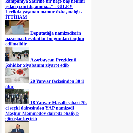
kampaniya xatirinə bir neçə baş həkimi
işdən çıxartdı, amma..." - GİLEY
Lerikdə yaşanan məmur özbaşınalığı -
İTTİHAM
Deputatlığa namizədlərin
nəzərinə: hesabatlar bu gündən təqdim
edilməlidir
Azərbaycan Prezidenti
Şəhidlər xiyabanını ziyarət edib
20 Yanvar faciəsindən 30 il
ötür
18 Yanvar Masallı şəhəri 70-
ci seçki dairəsindən YAP namizədi
Məşhur Məmmədov dairədə əhaliylə
görüşlər keçirib