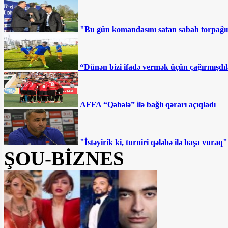
“Sovetski”də 8 milyona
"Bu gün komandasını satan sabah torpağını
torpaq satılır - Fotofakt
Deputatlığa namizəd
“Dünən bizi ifadə vermək üçün çağırmışdıl
İmamveridi İsmayılovla bağlı ŞOK
MƏLUMATLAR YAYILDI
AFFA “Qəbələ” ilə bağlı qərarı açıqladı
Ən qızğın mübarizə bu
dairələrdə gedəcək — SİYAHI
"İstəyirik ki, turniri qələbə ilə başa vur
"Hər kəs ulduz ola bilməz"
ŞOU-BİZNES
SON DƏQİQƏ: Gəncədə
silahlı şəxslərlə polis arasında atışma:
Yaralı var
Sahil Babayev bu şəxslərin maaşının
artırılmasından danışdı