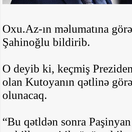
Oxu.Az-ın məlumatına görə
Şahinoğlu bildirib.
O deyib ki, keçmiş Preziden
olan Kutoyanın qətlinə gör
olunacaq.
“Bu qətldən sonra Paşinyan