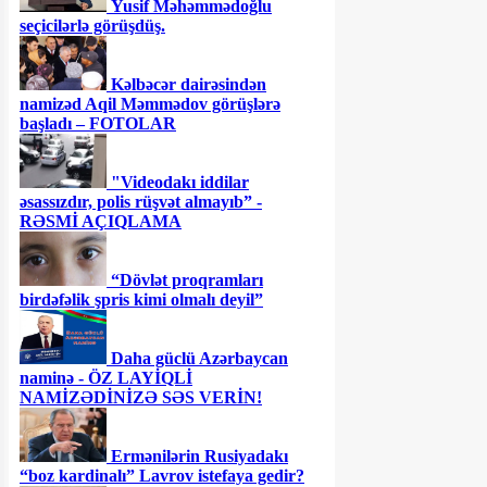
Yusif Məhəmmədoğlu
seçicilərlə görüşdüş.
Kəlbəcər dairəsindən
namizəd Aqil Məmmədov görüşlərə
başladı – FOTOLAR
"Videodakı iddilar
əsassızdır, polis rüşvət almayıb” -
RƏSMİ AÇIQLAMA
“Dövlət proqramları
birdəfəlik şpris kimi olmalı deyil”
Daha güclü Azərbaycan
naminə - ÖZ LAYİQLİ
NAMİZƏDİNİZƏ SƏS VERİN!
Ermənilərin Rusiyadakı
“boz kardinalı” Lavrov istefaya gedir?