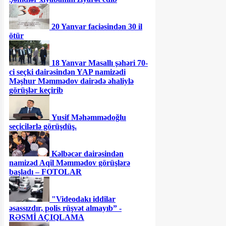
20 Yanvar faciəsindən 30 il
ötür
18 Yanvar Masallı şəhəri 70-
ci seçki dairəsindən YAP namizədi
Məşhur Məmmədov dairədə əhaliylə
görüşlər keçirib
Yusif Məhəmmədoğlu
seçicilərlə görüşdüş.
Kəlbəcər dairəsindən
namizəd Aqil Məmmədov görüşlərə
başladı – FOTOLAR
"Videodakı iddilar
əsassızdır, polis rüşvət almayıb” -
RƏSMİ AÇIQLAMA