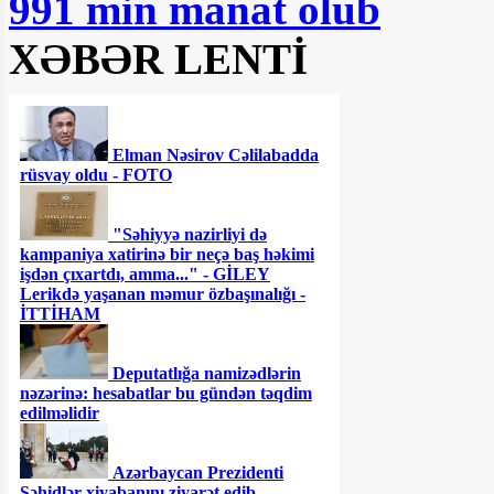
991 min manat olub
XƏBƏR LENTİ
Elman Nəsirov Cəlilabadda
rüsvay oldu - FOTO
"Səhiyyə nazirliyi də
kampaniya xatirinə bir neçə baş həkimi
işdən çıxartdı, amma..." - GİLEY
Lerikdə yaşanan məmur özbaşınalığı -
İTTİHAM
Deputatlığa namizədlərin
nəzərinə: hesabatlar bu gündən təqdim
edilməlidir
Azərbaycan Prezidenti
Şəhidlər xiyabanını ziyarət edib