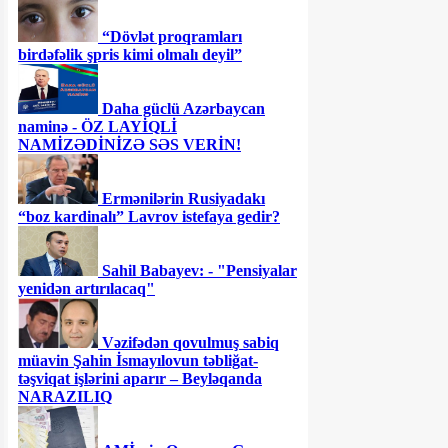
“Dövlət proqramları
birdəfəlik şpris kimi olmalı deyil”
Daha güclü Azərbaycan
naminə - ÖZ LAYİQLİ
NAMİZƏDİNİZƏ SƏS VERİN!
Ermənilərin Rusiyadakı
“boz kardinalı” Lavrov istefaya gedir?
Sahil Babayev: - "Pensiyalar
yenidən artırılacaq"
Vəzifədən qovulmuş sabiq
müavin Şahin İsmayılovun təbliğat-
təşviqat işlərini aparır – Beyləqanda
NARAZILIQ