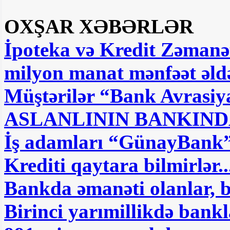
OXŞAR XƏBƏRLƏR
İpoteka və Kredit Zəmanət
milyon manat mənfəət əld
Müştərilər “Bank Avrasiya
ASLANLININ BANKIND
İş adamları “GünayBank”ı 
Krediti qaytara bilmirlər..
Bankda əmanəti olanlar, 
Birinci yarımillikdə bankl