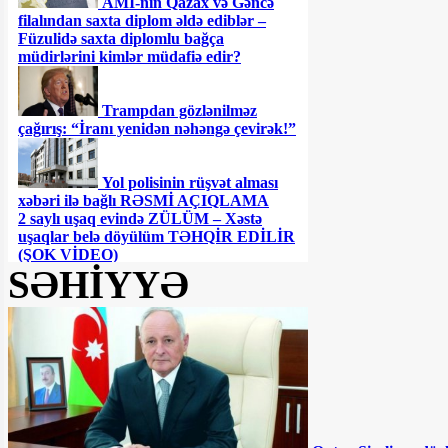
AMİ-nin Qazax və Gəncə
filalından saxta diplom əldə ediblər –
Füzulidə saxta diplomlu bağça
müdirlərini kimlər müdafiə edir?
Trampdan gözlənilməz
çağırış: “İranı yenidən nəhəngə çevirək!”
Yol polisinin rüşvət alması
xəbəri ilə bağlı RƏSMİ AÇIQLAMA
2 saylı uşaq evində ZÜLÜM – Xəstə
uşaqlar belə döyülüm TƏHQİR EDİLİR
(ŞOK VİDEO)
SƏHİYYƏ
Ceyhun Bayramovdan yeni
TƏYİNAT
Azərbaycanın UEFA-nın
Feyr-Pley reytinqində yeri AÇIQLANIB