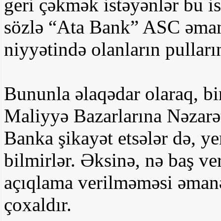
geri çəkmək istəyənlər bu ist
sözlə “Ata Bank” ASC əmanə
niyyətində olanların pulları
Bununla əlaqədar olaraq, bi
Maliyyə Bazarlarına Nəzarət
Banka şikayət etsələr də, y
bilmirlər. Əksinə, nə baş ve
açıqlama verilməməsi əmanət
çoxaldır.