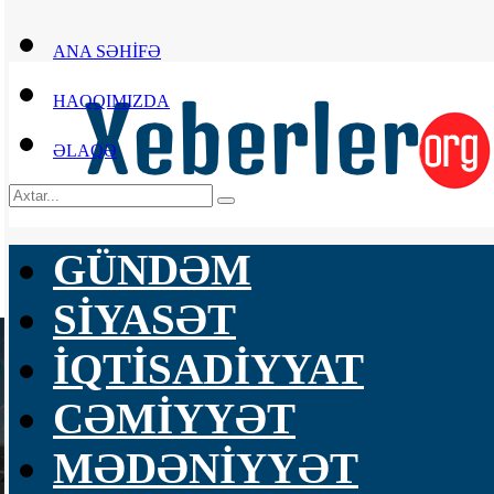
ANA SƏHİFƏ
HAQQIMIZDA
ƏLAQƏ
GÜNDƏM
SİYASƏT
İQTİSADİYYAT
CƏMİYYƏT
MƏDƏNİYYƏT