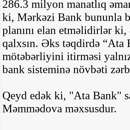
286.3 milyon manatlıq əman
ki, Mərkəzi Bank bununla ba
planını elan etməlidirlər ki
qalxsın. Əks təqdirdə “At
mötəbərliyini itirməsi yalnı
bank sisteminə növbəti zərb
Qeyd edək ki, "Ata Bank" sa
Məmmədova məxsusdur.