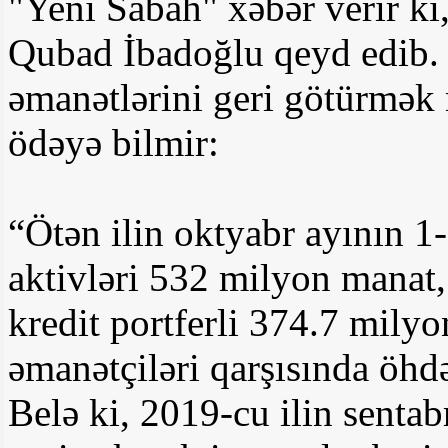
"Yeni Sabah" xəbər verir ki,
Qubad İbadoğlu qeyd edib. 
əmanətlərini geri götürmək 
ödəyə bilmir:
“Ötən ilin oktyabr ayının 1
aktivləri 532 milyon manat,
kredit portferli 374.7 mil
əmanətçiləri qarşısında öhdəl
Belə ki, 2019-cu ilin sentab