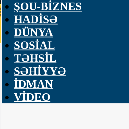
ŞOU-BİZNES
HADİSƏ
DÜNYA
SOSİAL
TƏHSİL
SƏHİYYƏ
İDMAN
VİDEO