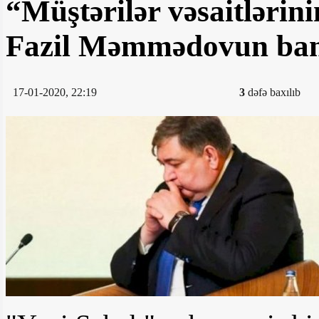
“Müştərilər vəsaitlərin
Fazil Məmmədovun bank
17-01-2020, 22:19
3
dəfə baxılıb