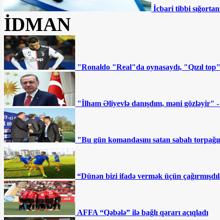
İcbari tibbi sığortan
“Müştərilər vəsaitlərinin
İDMAN
batmasından qorxurlar” - Fazil
Məmmədovun bankında nələr baş verir?
DYP-nin ləğvi tələb olunur:
Ya da sistem kökündən dəyişsin
"Ronaldo "Real"da oynasaydı, "Qızıl top
Ermənistanın sabiq “baş
çekistinin” ölümü: Paşinyan hədəfə alınıb
"İlham Əliyevlə danışdım, məni gözləyir" 
- ŞƏRH
“Sovetski”də 8 milyona
"Bu gün komandasını satan sabah torpağını
torpaq satılır - Fotofakt
Deputatlığa namizəd
“Dünən bizi ifadə vermək üçün çağırmışdıl
İmamveridi İsmayılovla bağlı ŞOK
MƏLUMATLAR YAYILDI
AFFA “Qəbələ” ilə bağlı qərarı açıqladı
Ən qızğın mübarizə bu