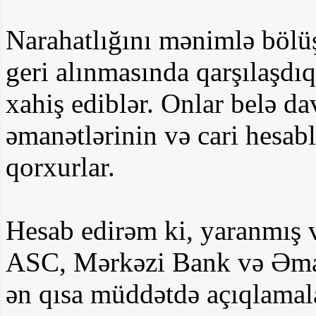
Narahatlığını mənimlə bölüş
geri alınmasında qarşılaşdıql
xahiş ediblər. Onlar belə d
əmanətlərinin və cari hesab
qorxurlar.
Hesab edirəm ki, yaranmış 
ASC, Mərkəzi Bank və Əman
ən qısa müddətdə açıqlamala