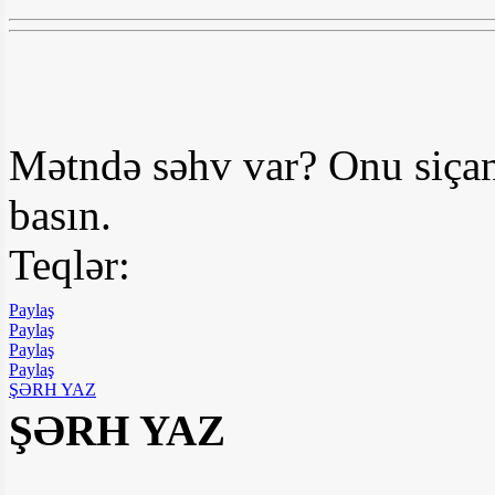
Mətndə səhv var? Onu siçan
basın.
Teqlər:
Paylaş
Paylaş
Paylaş
Paylaş
ŞƏRH YAZ
ŞƏRH YAZ