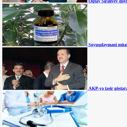
Oqtay Şirəliyev döv
Azərbaycanda QHT sədri
DƏHŞƏTLİ QƏZADA öldü
Müdafiə nazirin kortejinə
hücum olundu - ÖLƏNLƏR VAR
Sürücülərin NƏZƏRİNƏ:
Soyuqdəyməni müa
Bu ərazilərdə radara düşmüsünüzsə, ləğv
olunmalıdır - RƏSMİ
İki qurum birləşdirilir,
Samir Şərifov yola salınır - Şok təfərrüat
Səhiyyədə “şəkər
AKP-yə təsir göstərə
müəmması” - Pulsuz verilsə də...
MSK Zahir Əzəmətin
şikayətini təmin etmədi – Namizəd
Apelyasiya Məhkəməsinə şikayət edəcək