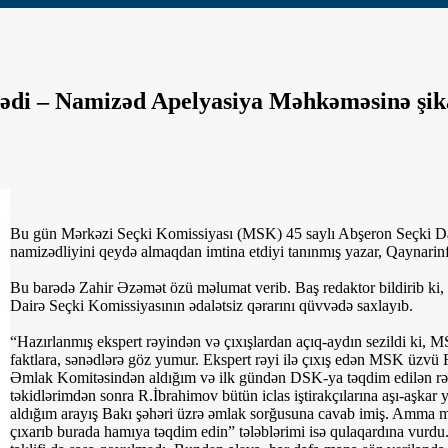
ədi – Namizəd Apelyasiya Məhkəməsinə şik
Bu gün Mərkəzi Seçki Komissiyası (MSK) 45 saylı Abşeron Seçki Da
namizədliyini qeydə almaqdan imtina etdiyi tanınmış yazar, Qaynarinf
Bu barədə Zahir Əzəmət özü məlumat verib. Baş redaktor bildirib ki, 
Dairə Seçki Komissiyasının ədalətsiz qərarını qüvvədə saxlayıb.
“Hazırlanmış ekspert rəyindən və çıxışlardan açıq-aydın sezildi ki, M
faktlara, sənədlərə göz yumur. Ekspert rəyi ilə çıxış edən MSK üzvü 
Əmlak Komitəsindən aldığım və ilk gündən DSK-ya təqdim edilən rəsm
təkidlərimdən sonra R.İbrahimov bütün iclas iştirakçılarına aşı-aşka
aldığım arayış Bakı şəhəri üzrə əmlak sorğusuna cavab imiş. Amma m
çıxarıb burada hamıya təqdim edin” tələblərimi isə qulaqardına vurdu.