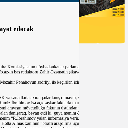
ayət edəcək
irə Komissiyasının növbədənkənar parlament seçkiləri üçün
o.az-ın baş redaktoru Zahir Əzəmətin şikayətinə baxıb.
Məzahir Pənahovun sədrliyi ilə keçirilən iclas da, təəssüf ki, MSK
SK ya sənədlərlə axıra qədər tanış olmayıb, ya da hansısa səbəblərdən
Ramiz İbrahimov isə açıq-aşkar faktlarla manipulyasiya etdi. O,
i arayışın mövcudluğu faktının üstündən sükutla keçdi. İsrarlı
r yalan danışaraq, bəyan etdi ki, guya mənim Əmlak Komitəsindən
ənim “R.İbrahimov yalan informasiya verir, həmin arayışı qovluqdan
 Hətta Almas xanımın “ətraflı araşdırma üçün əlavə vaxt verilsin”