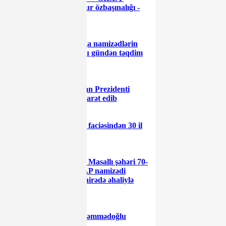
Lerikdə yaşanan məmur özbaşınalığı -
İTTİHAM
Deputatlığa namizədlərin
nəzərinə: hesabatlar bu gündən təqdim
edilməlidir
Azərbaycan Prezidenti
Şəhidlər xiyabanını ziyarət edib
20 Yanvar faciəsindən 30 il
ötür
18 Yanvar Masallı şəhəri 70-
ci seçki dairəsindən YAP namizədi
Məşhur Məmmədov dairədə əhaliylə
görüşlər keçirib
Yusif Məhəmmədoğlu
seçicilərlə görüşdüş.