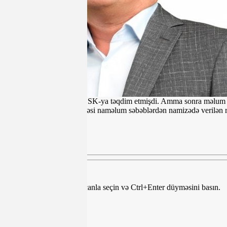
bildirişinə əlavə edərək, DSK-ya təqdim etmişdi. Amma sonra məlum
keçdiyi ümumi torpaq sahəsi naməlum səbəblərdən namizədə verilən 
Mətndə səhv var? Onu siçanla seçin və Ctrl+Enter düyməsini basın.
Teqlər:
Paylaş
Paylaş