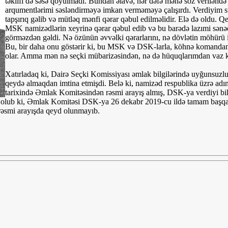
təklifi də səsə qoyulmadı. Bundan əlavə, hər dəfə mənə söz verilənd
arqumentlərimi səsləndirməyə imkan verməməyə çalışırdı. Verdiyim sua
tapşırıq gəlib və mütləq mənfi qərar qəbul edilməlidir. Elə də oldu. Qe
MSK namizədlərin xeyrinə qərar qəbul edib və bu barədə lazımi sən
görməzdən gəldi. Nə özünün əvvəlki qərarlarını, nə dövlətin möhürü il
Bu, bir daha onu göstərir ki, bu MSK və DSK-larla, köhnə komandanın
olar. Amma mən nə seçki mübarizəsindən, nə də hüquqlarımdan vaz
Xatırladaq ki, Dairə Seçki Komissiyası əmlak bilgilərində uyğunsuz
qeydə almaqdan imtina etmişdi. Belə ki, namizəd respublika üzrə adı
tarixində Əmlak Komitəsindən rəsmi arayış almış, DSK-ya verdiyi bild
 olub ki, Əmlak Komitəsi DSK-ya 26 dekabr 2019-cu ildə tamam başqa
rəsmi arayışda qeyd olunmayıb.