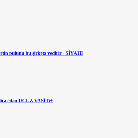
lətin pulunu bu şirkətə yedirir - SİYAHI
licə edən UCUZ VASİTƏ