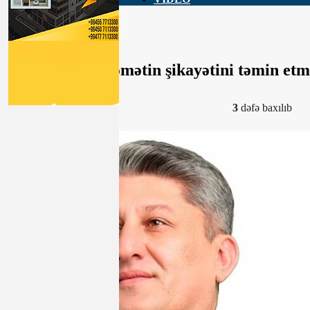
MSK Zahir Əzəmətin şikayətini təmin etm
17-01-2020, 22:21
3
dəfə baxılıb