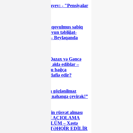
Sahil Babayev: - "Pensiyalar
yenidən artırılacaq"
Vəzifədən qovulmuş sabiq
müavin Şahin İsmayılovun təbliğat-
təşviqat işlərini aparır – Beyləqanda
NARAZILIQ
AMİ-nin Qazax və Gəncə
filalından saxta diplom əldə ediblər –
Füzulidə saxta diplomlu bağça
müdirlərini kimlər müdafiə edir?
Trampdan gözlənilməz
çağırış: “İranı yenidən nəhəngə çevirək!”
Yol polisinin rüşvət alması
xəbəri ilə bağlı RƏSMİ AÇIQLAMA
2 saylı uşaq evində ZÜLÜM – Xəstə
uşaqlar belə döyülüm TƏHQİR EDİLİR