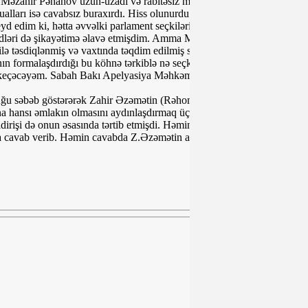
ə Məzahir Pənahov uzun-uzadı və rabitəsiz müdaxilələrlə
lları isə cavabsız buraxırdı. Hiss olunurdu ki, mənimlə bağlı ciddi
yd edim ki, hətta əvvəlki parlament seçkilərində anoloji situasiyalarda
ədləri də şikayətimə əlavə etmişdim. Amma MSK bütün bunları
ə təsdiqlənmiş və vaxtında təqdim edilmiş sənədləri tanımaq istədi.
 formalaşdırdığı bu köhnə tərkiblə nə seçki, nə də islahat aparmaq
 keçəcəyəm. Sabah Bakı Apelyasiya Məhkəməsinə şikayət edəcəyəm”.
luğu səbəb göstərərək Zahir Əzəmətin (Rəhomov Zahir) namizədliyini
na hansı əmlakın olmasını aydınlaşdırmaq üçün 08 yanvar 2020-ci il
irişi də onun əsasında tərtib etmişdi. Həmin rəsmi arayış da
 cavab verib. Həmin cavabda Z.Əzəmətin ailə üzvü olaraq adının