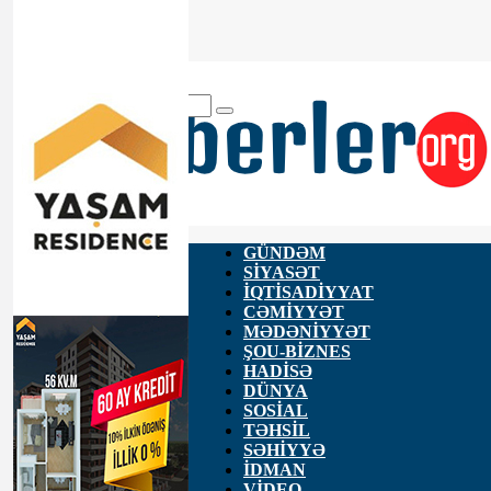
ANA SƏHİFƏ
HAQQIMIZDA
ƏLAQƏ
GÜNDƏM
SİYASƏT
İQTİSADİYYAT
CƏMİYYƏT
MƏDƏNİYYƏT
ŞOU-BİZNES
HADİSƏ
DÜNYA
SOSİAL
TƏHSİL
SƏHİYYƏ
İDMAN
VİDEO