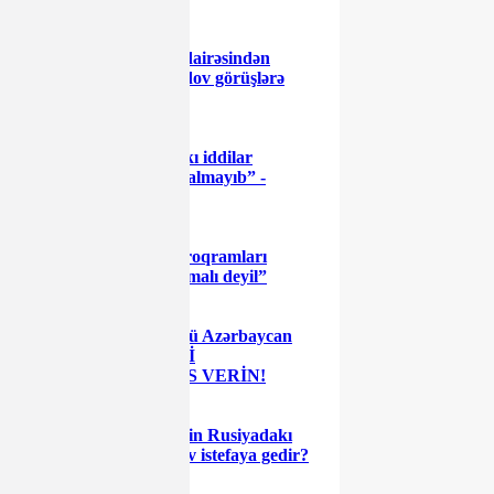
Kəlbəcər dairəsindən
namizəd Aqil Məmmədov görüşlərə
başladı – FOTOLAR
"Videodakı iddilar
əsassızdır, polis rüşvət almayıb” -
RƏSMİ AÇIQLAMA
“Dövlət proqramları
birdəfəlik şpris kimi olmalı deyil”
Daha güclü Azərbaycan
naminə - ÖZ LAYİQLİ
NAMİZƏDİNİZƏ SƏS VERİN!
Ermənilərin Rusiyadakı
“boz kardinalı” Lavrov istefaya gedir?