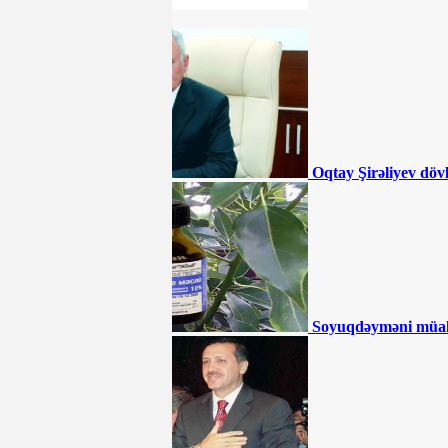
(ŞOK VİDEO)
SƏHİYYƏ
Ceyhun Bayramovdan yeni
TƏYİNAT
Azərbaycanın UEFA-nın
Feyr-Pley reytinqində yeri AÇIQLANIB
Oqtay Şirəliyev döv
Azərbaycanda QHT sədri
DƏHŞƏTLİ QƏZADA öldü
Müdafiə nazirin kortejinə
hücum olundu - ÖLƏNLƏR VAR
Soyuqdəyməni müa
Sürücülərin NƏZƏRİNƏ:
Bu ərazilərdə radara düşmüsünüzsə, ləğv
olunmalıdır - RƏSMİ
İki qurum birləşdirilir,