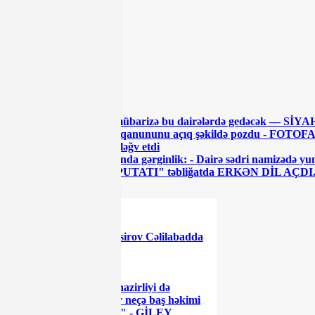
Paylaş
Paylaş
ŞƏRH YAZ
ŞƏRH YAZ
OXŞAR XƏBƏRLƏR
Ən qızğın mübarizə bu dairələrdə gedəcək — SİYA
Daha bir namizəd seçki qanununu açıq şəkildə pozdu - FOTO
MSK DSK-nın qərarını ləğv etdi
Zaqatalada DSK qarşısında gərginlik: - Dairə sədri namizədə yu
Parlamentin "LAL DEPUTATI" təbliğatda ERKƏN DİL AÇDI
XƏBƏR LENTİ
Elman Nəsirov Cəlilabadda
rüsvay oldu - FOTO
"Səhiyyə nazirliyi də
kampaniya xatirinə bir neçə baş həkimi
işdən çıxartdı, amma..." - GİLEY