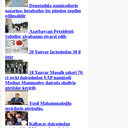
Deputatlığa namizədlərin
nəzərinə: hesabatlar bu gündən təqdim
edilməlidir
Azərbaycan Prezidenti
Şəhidlər xiyabanını ziyarət edib
20 Yanvar faciəsindən 30 il
ötür
18 Yanvar Masallı şəhəri 70-
ci seçki dairəsindən YAP namizədi
Məşhur Məmmədov dairədə əhaliylə
görüşlər keçirib
Yusif Məhəmmədoğlu
seçicilərlə görüşdüş.
Kəlbəcər dairəsindən