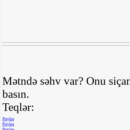
Mətndə səhv var? Onu siçan
basın.
Teqlər:
Paylaş
Paylaş
Paylaş