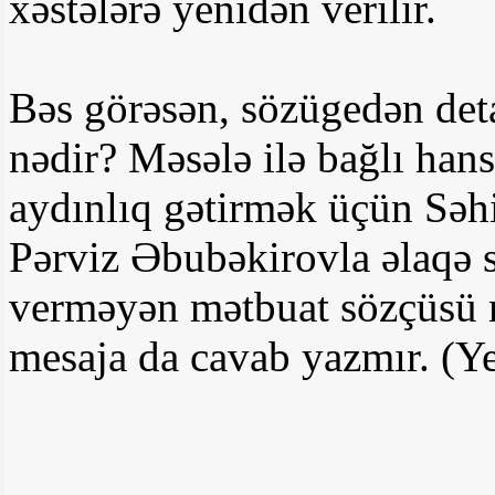
xəstələrə yenidən verilir.
Bəs görəsən, sözügedən det
nədir? Məsələ ilə bağlı han
aydınlıq gətirmək üçün Səhi
Pərviz Əbubəkirovla əlaqə 
verməyən mətbuat sözçüsü 
mesaja da cavab yazmır. (Y