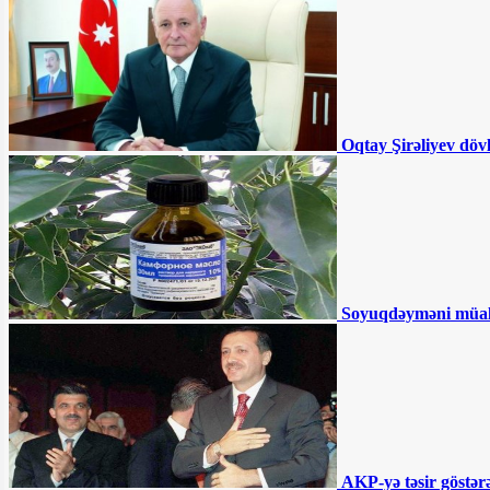
TƏYİNAT
Azərbaycanın UEFA-nın
Feyr-Pley reytinqində yeri AÇIQLANIB
Oqtay Şirəliyev döv
Azərbaycanda QHT sədri
DƏHŞƏTLİ QƏZADA öldü
Müdafiə nazirin kortejinə
hücum olundu - ÖLƏNLƏR VAR
Sürücülərin NƏZƏRİNƏ:
Soyuqdəyməni müa
Bu ərazilərdə radara düşmüsünüzsə, ləğv
olunmalıdır - RƏSMİ
İki qurum birləşdirilir,
Samir Şərifov yola salınır - Şok təfərrüat
Səhiyyədə “şəkər
AKP-yə təsir göstərə