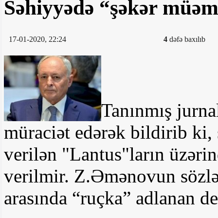
Səhiyyədə “şəkər müəmma
17-01-2020, 22:24
4
dəfə baxılıb
Tanınmış jurna
müraciət edərək bildirib ki,
verilən "Lantus"ların üzəri
verilmir. Z.Əmənovun sözlə
arasında “ruçka” adlanan de