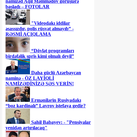
namizəd Aqil Məmmədov görüşlərə
başladı – FOTOLAR
"Videodakı iddilar
əsassızdır, polis rüşvət almayıb” -
RƏSMİ AÇIQLAMA
“Dövlət proqramları
birdəfəlik şpris kimi olmalı deyil”
Daha güclü Azərbaycan
naminə - ÖZ LAYİQLİ
NAMİZƏDİNİZƏ SƏS VERİN!
Ermənilərin Rusiyadakı
“boz kardinalı” Lavrov istefaya gedir?
Sahil Babayev: - "Pensiyalar
yenidən artırılacaq"