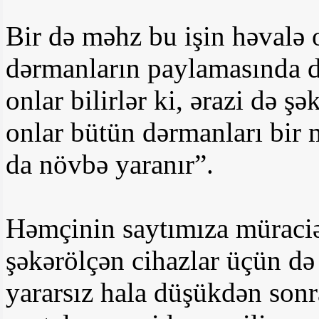
Bir də məhz bu işin həvalə
dərmanların paylamasında da
onlar bilirlər ki, ərazi də ş
onlar bütün dərmanları bir 
da növbə yaranır”.
Həmçinin saytımıza müraciət
şəkərölçən cihazlar üçün də 
yararsız hala düşükdən sonr