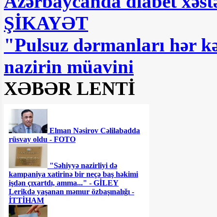
Azərbaycanda diabet xəstə
ŞİKAYƏT
"Pulsuz dərmanları hər kə
nazirin müavini
XƏBƏR LENTİ
Elman Nəsirov Cəlilabadda
rüsvay oldu - FOTO
"Səhiyyə nazirliyi də
kampaniya xatirinə bir neçə baş həkimi
işdən çıxartdı, amma..." - GİLEY
Lerikdə yaşanan məmur özbaşınalığı -
İTTİHAM