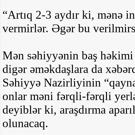
“Artıq 2-3 aydır ki, mənə in
vermirlər. Əgər bu verilmirs
Mən səhiyyənin baş həkimi
digər əməkdaşlara da xəbərd
Səhiyyə Nazirliyinin “qayn
onlar məni fərqli-fərqli yerl
deyiblər ki, araşdırma apar
olunacaq.