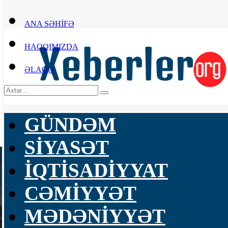
ANA SƏHİFƏ
HAQQIMIZDA
ƏLAQƏ
GÜNDƏM
SİYASƏT
İQTİSADİYYAT
CƏMİYYƏT
MƏDƏNİYYƏT