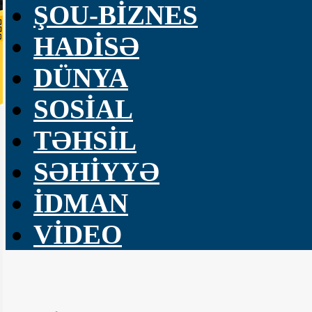
ŞOU-BİZNES
HADİSƏ
DÜNYA
SOSİAL
TƏHSİL
SƏHİYYƏ
İDMAN
VİDEO