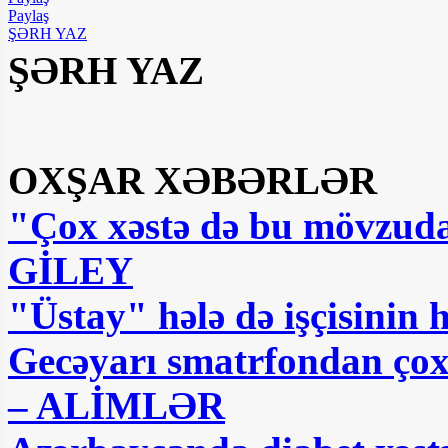
Paylaş
ŞƏRH YAZ
ŞƏRH YAZ
OXŞAR XƏBƏRLƏR
"Çox xəstə də bu mövzuda ş
GİLEY
"Üstay" hələ də işçisinin
Gecəyarı smatrfondan çox i
– ALİMLƏR