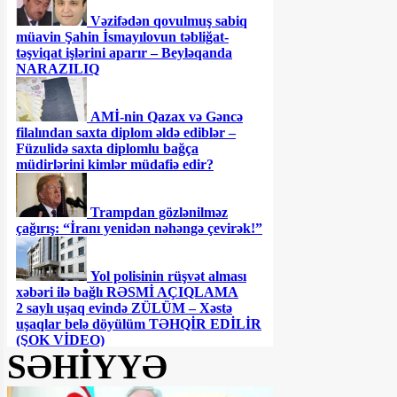
Vəzifədən qovulmuş sabiq
müavin Şahin İsmayılovun təbliğat-
təşviqat işlərini aparır – Beyləqanda
NARAZILIQ
AMİ-nin Qazax və Gəncə
filalından saxta diplom əldə ediblər –
Füzulidə saxta diplomlu bağça
müdirlərini kimlər müdafiə edir?
Trampdan gözlənilməz
çağırış: “İranı yenidən nəhəngə çevirək!”
Yol polisinin rüşvət alması
xəbəri ilə bağlı RƏSMİ AÇIQLAMA
2 saylı uşaq evində ZÜLÜM – Xəstə
uşaqlar belə döyülüm TƏHQİR EDİLİR
(ŞOK VİDEO)
SƏHİYYƏ
Ceyhun Bayramovdan yeni