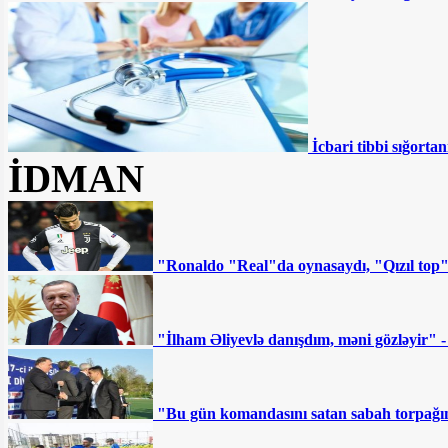
müəmması” - Pulsuz verilsə də...
MSK Zahir Əzəmətin
şikayətini təmin etmədi – Namizəd
Apelyasiya Məhkəməsinə şikayət edəcək
İcbari tibbi sığortan
“Müştərilər vəsaitlərinin
İDMAN
batmasından qorxurlar” - Fazil
Məmmədovun bankında nələr baş verir?
DYP-nin ləğvi tələb olunur:
Ya da sistem kökündən dəyişsin
"Ronaldo "Real"da oynasaydı, "Qızıl top
Ermənistanın sabiq “baş
çekistinin” ölümü: Paşinyan hədəfə alınıb
"İlham Əliyevlə danışdım, məni gözləyir" 
- ŞƏRH
“Sovetski”də 8 milyona
"Bu gün komandasını satan sabah torpağını
torpaq satılır - Fotofakt