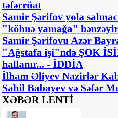
təfərrüat
Samir Şərifov yola salın
"köhnə yamağa" bənzəyir.
Samir Şərifovu Azər Bayr
"Ağstafa işi"ndə ŞOK İSİ
hallanır... - İDDİA
İlham Əliyev Nazirlər Kabi
Sahil Babayev və Səfər Me
XƏBƏR LENTİ