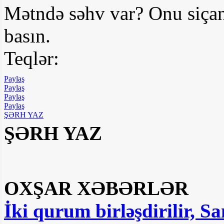
Mətndə səhv var? Onu siçan
basın.
Teqlər:
Paylaş
Paylaş
Paylaş
Paylaş
ŞƏRH YAZ
ŞƏRH YAZ
OXŞAR XƏBƏRLƏR
İki qurum birləşdirilir, Sa