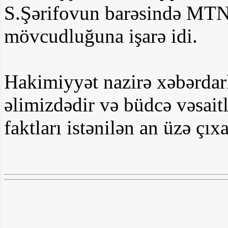
S.Şərifovun barəsində MTN
mövcudluğuna işarə idi.
Hakimiyyət nazirə xəbərdarl
əlimizdədir və büdcə vəsai
faktları istənilən an üzə ç