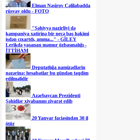
Elman Nəsirov Cəlilabadda
rüsvay oldu - FOTO
"Səhiyyə nazirliyi də
kampaniya xatirinə bir neçə baş həkimi
işdən çıxartdı, amma..." - GİLEY
Lerikdə yaşanan məmur özbaşınalığı -
İTTİHAM
Deputatlığa namizədlərin
nəzərinə: hesabatlar bu gündən təqdim
edilməlidir
Azərbaycan Prezidenti
Şəhidlər xiyabanını ziyarət edib
20 Yanvar faciəsindən 30 il
ötür