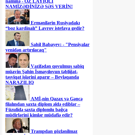
naminə - ÖZ LAYİQLİ
NAMİZƏDİNİZƏ SƏS VERİN!
Ermənilərin Rusiyadakı
“boz kardinalı” Lavrov istefaya gedir?
Sahil Babayev: - "Pensiyalar
yenidən artırılacaq"
Vəzifədən qovulmuş sabiq
müavin Şahin İsmayılovun təbliğat-
təşviqat işlərini aparır – Beyləqanda
NARAZILIQ
AMİ-nin Qazax və Gəncə
filalından saxta diplom əldə ediblər –
Füzulidə saxta diplomlu bağça
müdirlərini kimlər müdafiə edir?
Trampdan gözlənilməz