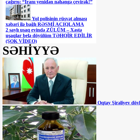
çağırış: “İranı yenidən nəhəngə çevirək!”
Yol polisinin rüşvət alması
xəbəri ilə bağlı RƏSMİ AÇIQLAMA
2 saylı uşaq evində ZÜLÜM – Xəstə
uşaqlar belə döyülüm TƏHQİR EDİLİR
(ŞOK VİDEO)
SƏHİYYƏ
Ceyhun Bayramovdan yeni
TƏYİNAT
Azərbaycanın UEFA-nın
Feyr-Pley reytinqində yeri AÇIQLANIB
Oqtay Şirəliyev döv
Azərbaycanda QHT sədri
DƏHŞƏTLİ QƏZADA öldü
Müdafiə nazirin kortejinə
hücum olundu - ÖLƏNLƏR VAR