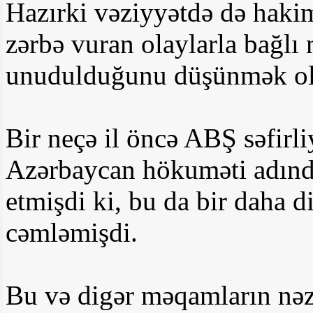
Hazırki vəziyyətdə də hakim
zərbə vuran olaylarla bağlı
unudulduğunu düşünmək o
Bir neçə il öncə ABŞ səfirl
Azərbaycan hökuməti adınd
etmişdi ki, bu da bir daha d
cəmləmişdi.
Bu və digər məqamların nəz