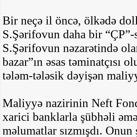
Bir neçə il öncə, ölkədə doll
S.Şərifovun daha bir “ÇP”-s
S.Şərifovun nəzarətində ol
bazar”ın əsas təminatçısı o
tələm-tələsik dəyişən maliy
Maliyyə nazirinin Neft Fon
xarici banklarla şübhəli əmə
məlumatlar sızmışdı. Onun ş