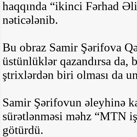
haqqında “ikinci Fərhad Əli
nəticələnib.
Bu obraz Samir Şərifova Qə
üstünlüklər qazandırsa da, 
ştrixlərdən biri olması da 
Samir Şərifovun əleyhinə 
sürətlənməsi məhz “MTN işi
götürdü.