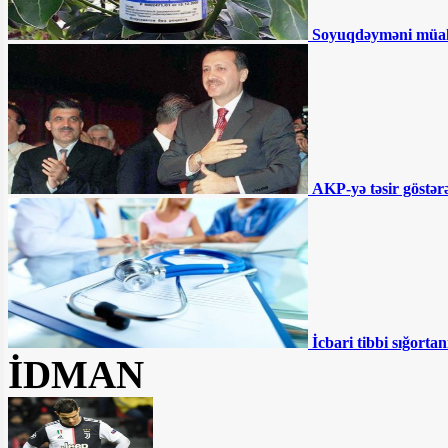
Sürücülərin NƏZƏRİNƏ:
Soyuqdəyməni müa
Bu ərazilərdə radara düşmüsünüzsə, ləğv
olunmalıdır - RƏSMİ
İki qurum birləşdirilir,
Samir Şərifov yola salınır - Şok təfərrüat
Səhiyyədə “şəkər
AKP-yə təsir göstərə
müəmması” - Pulsuz verilsə də...
MSK Zahir Əzəmətin
şikayətini təmin etmədi – Namizəd
Apelyasiya Məhkəməsinə şikayət edəcək
İcbari tibbi sığortan
“Müştərilər vəsaitlərinin
İDMAN
batmasından qorxurlar” - Fazil
Məmmədovun bankında nələr baş verir?
DYP-nin ləğvi tələb olunur: