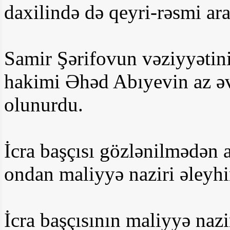
daxilində də qeyri-rəsmi a
Samir Şərifovun vəziyyətini
hakimi Əhəd Abıyevin az əvv
olunurdu.
İcra başçısı gözlənilmədən
ondan maliyyə naziri əleyh
İcra başçısının maliyyə nazi