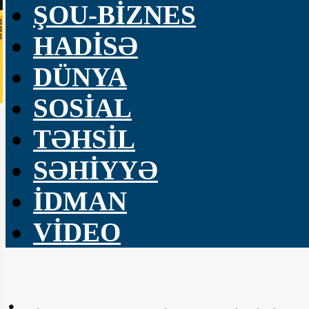
ŞOU-BİZNES
HADİSƏ
DÜNYA
SOSİAL
TƏHSİL
SƏHİYYƏ
İDMAN
VİDEO