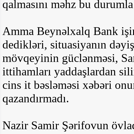
qalmasını məhz bu durumla ə
Amma Beynəlxalq Bank işi
dedikləri, situasiyanın də
mövqeyinin güclənməsi, Sam
ittihamları yaddaşlardan s
cins it bəsləməsi xəbəri on
qazandırmadı.
Nazir Samir Şərifovun övla