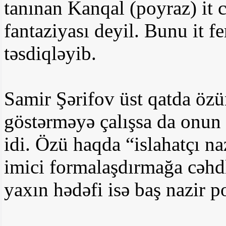
tanınan Kanqal (poyraz) it 
fantaziyası deyil. Bunu it f
təsdiqləyib.
Samir Şərifov üst qatda öz
göstərməyə çalışsa da onun
idi. Özü haqda “islahatçı 
imici formalaşdırmağa cəhdl
yaxın hədəfi isə baş nazir po