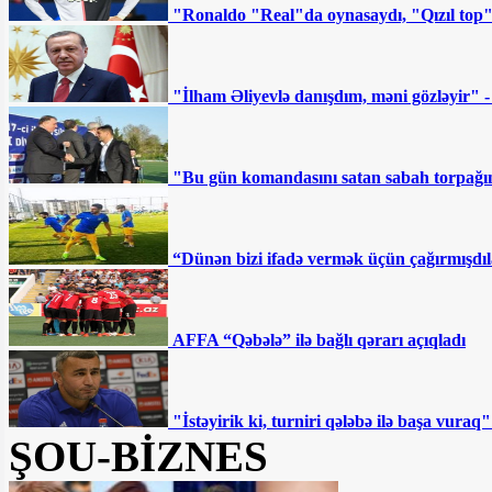
Ya da sistem kökündən dəyişsin
"Ronaldo "Real"da oynasaydı, "Qızıl top
Ermənistanın sabiq “baş
çekistinin” ölümü: Paşinyan hədəfə alınıb
"İlham Əliyevlə danışdım, məni gözləyir" 
- ŞƏRH
“Sovetski”də 8 milyona
"Bu gün komandasını satan sabah torpağını
torpaq satılır - Fotofakt
Deputatlığa namizəd
“Dünən bizi ifadə vermək üçün çağırmışdıl
İmamveridi İsmayılovla bağlı ŞOK
MƏLUMATLAR YAYILDI
AFFA “Qəbələ” ilə bağlı qərarı açıqladı
Ən qızğın mübarizə bu
dairələrdə gedəcək — SİYAHI
"İstəyirik ki, turniri qələbə ilə başa vur
"Hər kəs ulduz ola bilməz"
ŞOU-BİZNES
SON DƏQİQƏ: Gəncədə