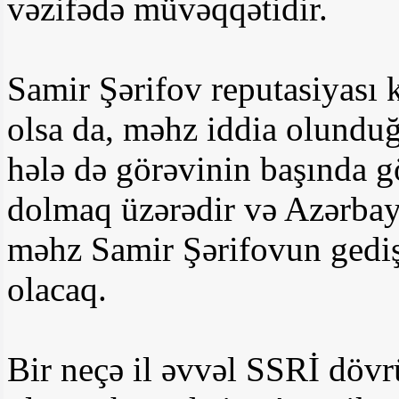
vəzifədə müvəqqətidir.
Samir Şərifov reputasiyası 
olsa da, məhz iddia olunduğ
hələ də görəvinin başında
dolmaq üzərədir və Azərbay
məhz Samir Şərifovun gediş
olacaq.
Bir neçə il əvvəl SSRİ döv