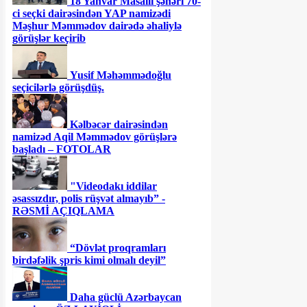
18 Yanvar Masallı şəhəri 70-
ci seçki dairəsindən YAP namizədi
Məşhur Məmmədov dairədə əhaliylə
görüşlər keçirib
Yusif Məhəmmədoğlu
seçicilərlə görüşdüş.
Kəlbəcər dairəsindən
namizəd Aqil Məmmədov görüşlərə
başladı – FOTOLAR
"Videodakı iddilar
əsassızdır, polis rüşvət almayıb” -
RƏSMİ AÇIQLAMA
“Dövlət proqramları
birdəfəlik şpris kimi olmalı deyil”
Daha güclü Azərbaycan