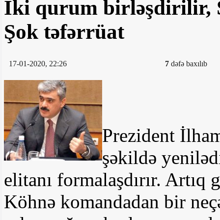
İki qurum birləşdirilir, 
Şok təfərrüat
17-01-2020, 22:26
7
dəfə baxılıb
Prezident İlha
şəkildə yeniləd
elitanı formalaşdırır. Artıq 
Köhnə komandadan bir neçə n