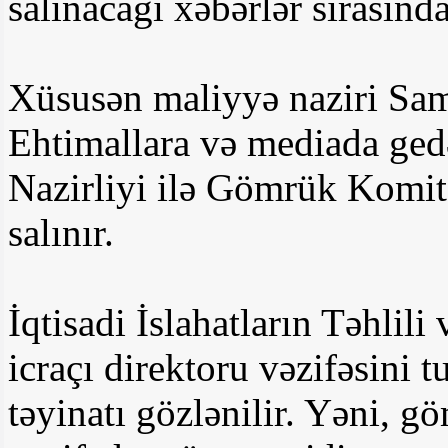
salınacağı xəbərlər sırasında
Xüsusən maliyyə naziri Sami
Ehtimallara və mediada gedə
Nazirliyi ilə Gömrük Komitəs
salınır.
İqtisadi İslahatların Təhli
icraçı direktoru vəzifəsini 
təyinatı gözlənilir. Yəni, 