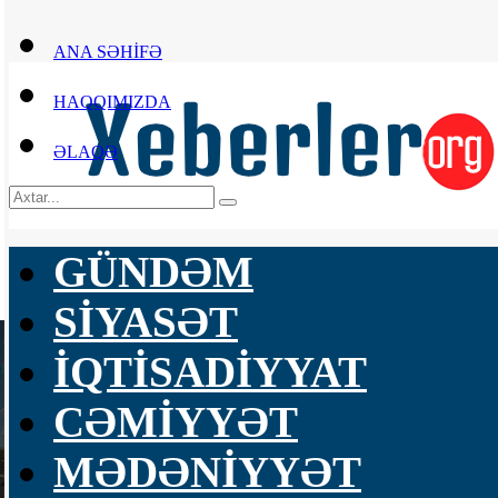
ANA SƏHİFƏ
HAQQIMIZDA
ƏLAQƏ
GÜNDƏM
SİYASƏT
İQTİSADİYYAT
CƏMİYYƏT
MƏDƏNİYYƏT