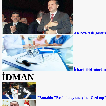
olunmalıdır - RƏSMİ
İki qurum birləşdirilir,
Samir Şərifov yola salınır - Şok təfərrüat
Səhiyyədə “şəkər
AKP-yə təsir göstərə
müəmması” - Pulsuz verilsə də...
MSK Zahir Əzəmətin
şikayətini təmin etmədi – Namizəd
Apelyasiya Məhkəməsinə şikayət edəcək
İcbari tibbi sığortan
“Müştərilər vəsaitlərinin
İDMAN
batmasından qorxurlar” - Fazil
Məmmədovun bankında nələr baş verir?
DYP-nin ləğvi tələb olunur:
Ya da sistem kökündən dəyişsin
"Ronaldo "Real"da oynasaydı, "Qızıl top