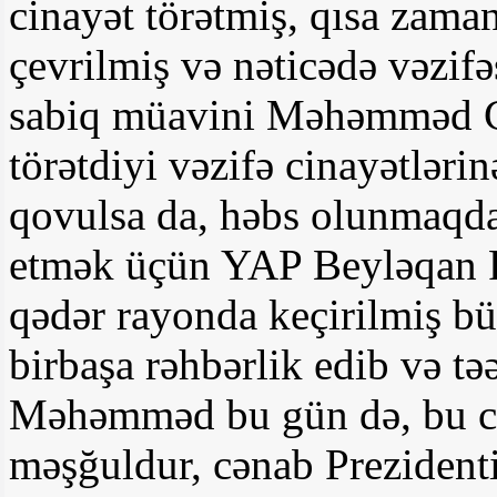
cinayət törətmiş, qısa zam
çevrilmiş və nəticədə vəzif
sabiq müavini Məhəmməd C
törətdiyi vəzifə cinayətləri
qovulsa da, həbs olunmaqda
etmək üçün YAP Beyləqan R
qədər rayonda keçirilmiş bü
birbaşa rəhbərlik edib və tə
Məhəmməd bu gün də, bu cür
məşğuldur, cənab Prezidenti