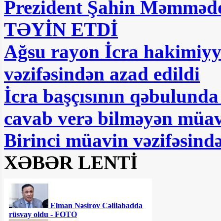
Prezident Şahin Məmməd
TƏYİN ETDİ
Ağsu rayon İcra hakimiyyə
vəzifəsindən azad edildi
İcra başçısının qəbulunda
cavab verə bilməyən mü
Birinci müavin vəzifəsind
XƏBƏR LENTİ
Elman Nəsirov Cəlilabadda
rüsvay oldu - FOTO