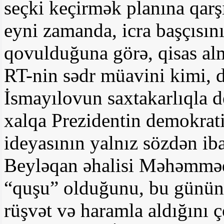
seçki keçirmək planına qarş
eyni zamanda, icra başçısın
qovulduğuna görə, qisas a
RT-nin sədr müavini kimi, 
İsmayılovun saxtakarlıqla de
xalqa Prezidentin demokrati
ideyasının yalnız sözdən ib
Beyləqan əhalisi Məhəmmə
“quşu” olduğunu, bu gününü
rüşvət və haramla aldığını 