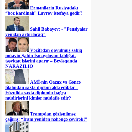
Ermənilərin Rusiyadakı
“boz kardinalı” Lavrov istefaya gedir?
Sahil Babayev: - "Pensiyalar
yenidən artırılacaq"
Vəzifədən qovulmuş sabiq
müavin Şahin İsmayılovun təbliğat-
təşviqat işlərini aparır – Beyləqanda
NARAZILIQ
AMİ-nin Qazax və Gəncə
filalından saxta diplom əldə ediblər –
Füzulidə saxta diplomlu bağça
müdirlərini kimlər müdafiə edir?
Trampdan gözlənilməz
çağırış: “İranı yenidən nəhəngə çevirək!”