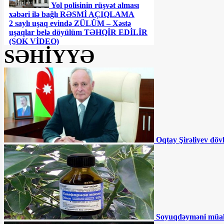
Yol polisinin rüşvət alması
xəbəri ilə bağlı RƏSMİ AÇIQLAMA
2 saylı uşaq evində ZÜLÜM – Xəstə
uşaqlar belə döyülüm TƏHQİR EDİLİR
(ŞOK VİDEO)
SƏHİYYƏ
Ceyhun Bayramovdan yeni
TƏYİNAT
Azərbaycanın UEFA-nın
Feyr-Pley reytinqində yeri AÇIQLANIB
Oqtay Şirəliyev döv
Azərbaycanda QHT sədri
DƏHŞƏTLİ QƏZADA öldü
Müdafiə nazirin kortejinə
hücum olundu - ÖLƏNLƏR VAR
Sürücülərin NƏZƏRİNƏ:
Soyuqdəyməni müa
Bu ərazilərdə radara düşmüsünüzsə, ləğv