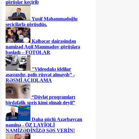
görüşlər keçirib
Yusif Məhəmmədoğlu
seçicilərlə görüşdüş.
Kəlbəcər dairəsindən
namizəd Aqil Məmmədov görüşlərə
başladı – FOTOLAR
"Videodakı iddilar
əsassızdır, polis rüşvət almayıb” -
RƏSMİ AÇIQLAMA
“Dövlət proqramları
birdəfəlik şpris kimi olmalı deyil”
Daha güclü Azərbaycan
naminə - ÖZ LAYİQLİ
NAMİZƏDİNİZƏ SƏS VERİN!