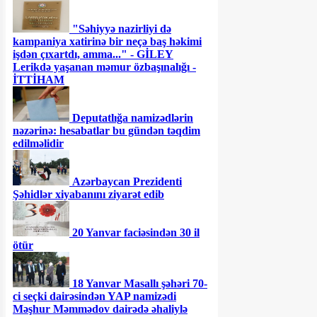
"Səhiyyə nazirliyi də
kampaniya xatirinə bir neçə baş həkimi
işdən çıxartdı, amma..." - GİLEY
Lerikdə yaşanan məmur özbaşınalığı -
İTTİHAM
Deputatlığa namizədlərin
nəzərinə: hesabatlar bu gündən təqdim
edilməlidir
Azərbaycan Prezidenti
Şəhidlər xiyabanını ziyarət edib
20 Yanvar faciəsindən 30 il
ötür
18 Yanvar Masallı şəhəri 70-
ci seçki dairəsindən YAP namizədi
Məşhur Məmmədov dairədə əhaliylə