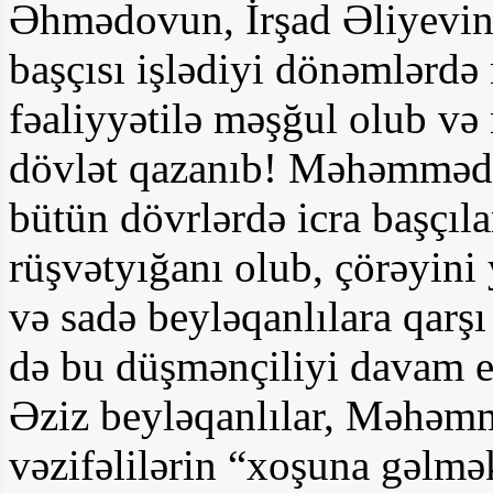
Əhmədovun, İrşad Əliyevin 
başçısı işlədiyi dönəmlərdə
fəaliyyətilə məşğul olub və
dövlət qazanıb! Məhəmməd 
bütün dövrlərdə icra başçıla
rüşvətyığanı olub, çörəyini
və sadə beyləqanlılara qarş
də bu düşmənçiliyi davam et
Əziz beyləqanlılar, Məhəm
vəzifəlilərin “xoşuna gəlmə