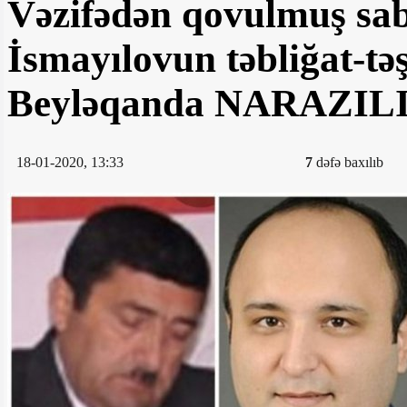
Vəzifədən qovulmuş sa
İsmayılovun təbliğat-təş
Beyləqanda NARAZIL
18-01-2020, 13:33
7
dəfə baxılıb