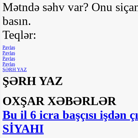
Mətndə səhv var? Onu siçan
basın.
Teqlər:
Paylaş
Paylaş
Paylaş
Paylaş
ŞƏRH YAZ
ŞƏRH YAZ
OXŞAR XƏBƏRLƏR
Bu il 6 icra başçısı işdən ç
SİYAHI