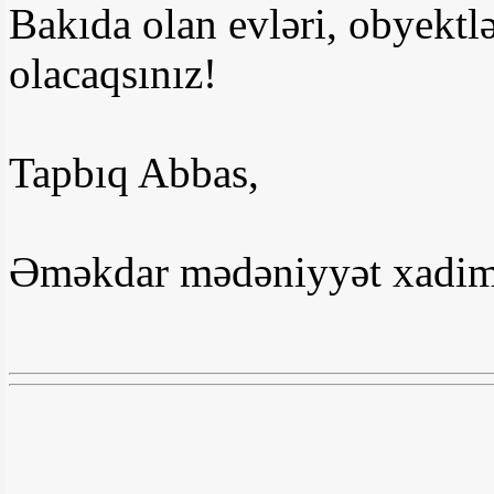
Bakıda olan evləri, obyektlə
olacaqsınız!
Tapbıq Abbas,
Əməkdar mədəniyyət xadimi,