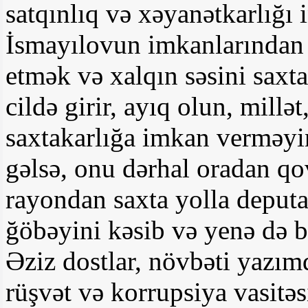
satqınlıq və xəyanətkarlığı 
İsmayılovun imkanlarından 
etmək və xalqın səsini saxt
cildə girir, ayıq olun, millə
saxtakarlığa imkan verməyin
gəlsə, onu dərhal oradan q
rayondan saxta yolla deputa
ğöbəyini kəsib və yenə də 
Əziz dostlar, növbəti ya
rüşvət və korrupsiya vasitəs