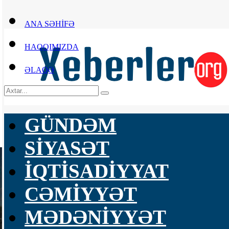
ANA SƏHİFƏ
HAQQIMIZDA
ƏLAQƏ
GÜNDƏM
SİYASƏT
İQTİSADİYYAT
CƏMİYYƏT
MƏDƏNİYYƏT