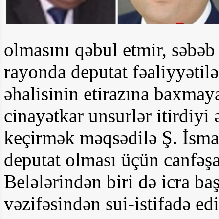
olmasını qəbul etmir, səbəb
rayonda deputat fəaliyyəti
əhalisinin etirazına baxmay
cinayətkar unsurlər itirdiyi
keçirmək məqsədilə Ş. İsmay
deputat olması üçün canfəşa
Belələrindən biri də icra ba
vəzifəsindən sui-istifadə e