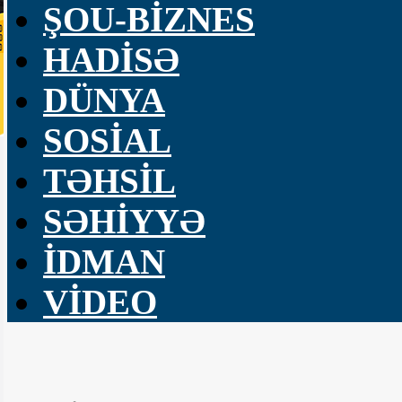
ŞOU-BİZNES
HADİSƏ
DÜNYA
SOSİAL
TƏHSİL
SƏHİYYƏ
İDMAN
VİDEO