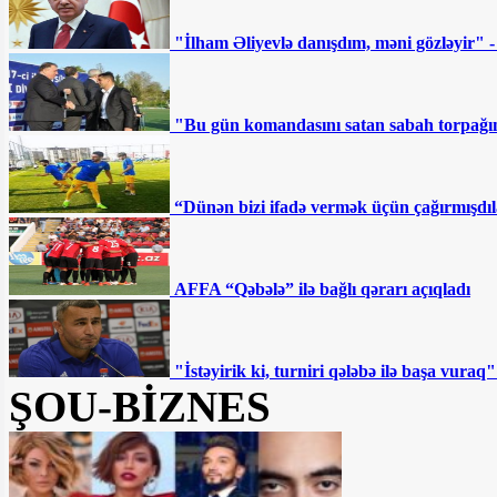
Ermənistanın sabiq “baş
çekistinin” ölümü: Paşinyan hədəfə alınıb
"İlham Əliyevlə danışdım, məni gözləyir" 
- ŞƏRH
“Sovetski”də 8 milyona
"Bu gün komandasını satan sabah torpağını
torpaq satılır - Fotofakt
Deputatlığa namizəd
“Dünən bizi ifadə vermək üçün çağırmışdıl
İmamveridi İsmayılovla bağlı ŞOK
MƏLUMATLAR YAYILDI
AFFA “Qəbələ” ilə bağlı qərarı açıqladı
Ən qızğın mübarizə bu
dairələrdə gedəcək — SİYAHI
"İstəyirik ki, turniri qələbə ilə başa vur
"Hər kəs ulduz ola bilməz"
ŞOU-BİZNES
SON DƏQİQƏ: Gəncədə
silahlı şəxslərlə polis arasında atışma:
Yaralı var
Sahil Babayev bu şəxslərin maaşının