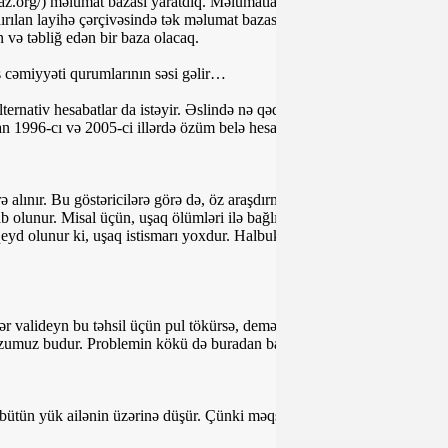
n-az.org/) məlumat bazası yaratdıq. Məlumatların toplanmasında
rılan layihə çərçivəsində tək məlumat bazası deyil, sosial çarxlar da
 və təbliğ edən bir baza olacaq.
ş cəmiyyəti qurumlarının səsi gəlir…
lternativ hesabatlar da istəyir. Əslində nə qədər alternativ hesabat olsa,
ndan 1996-cı və 2005-ci illərdə özüm belə hesabatlar yazmışam.
alınır. Bu göstəricilərə görə də, öz araşdırma materiallarımızı ortaya
olunur. Misal üçün, uşaq ölümləri ilə bağlı bizim statistikamız
qeyd olunur ki, uşaq istismarı yoxdur. Halbuki, var. Biz daha çox
r valideyn bu təhsil üçün pul tökürsə, deməli, ölkədə təhsil pulludur.
vzumuz budur. Problemin kökü də buradan başalayır.
, bütün yük ailənin üzərinə düşür. Çünki məqsəd sağlam uşaq dünyaya