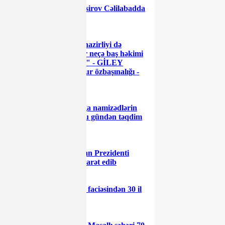
Elman Nəsirov Cəlilabadda
rüsvay oldu - FOTO
"Səhiyyə nazirliyi də
kampaniya xatirinə bir neçə baş həkimi
işdən çıxartdı, amma..." - GİLEY
Lerikdə yaşanan məmur özbaşınalığı -
İTTİHAM
Deputatlığa namizədlərin
nəzərinə: hesabatlar bu gündən təqdim
edilməlidir
Azərbaycan Prezidenti
Şəhidlər xiyabanını ziyarət edib
20 Yanvar faciəsindən 30 il
ötür