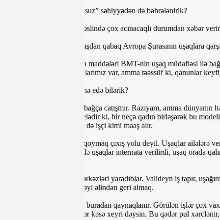
- “Pulsuz” təhsil kimi “pulsuz” səhiyyədən də bəhrələnirik?
- Bəli (gülür – R.E.). Bu, əslində çox acınacaqlı durumdan xəbər ve
- Milli Məclis buraxılmamışdan qabaq Avropa Şurasının uşaqlara qarşı
- Bu Konvensiyanın bütün maddələri BMT-nin uşaq müdafiəsi ilə bağlı 
mükəmməl yazlmış qanunlarımız var, amma təəssüf ki, qanunlar keyfiyyə
- Uşaq bağçaları ilə bağlı nə edə bilərik?
- Bəzən deyirlər ki, bizdə bağça catışmır. Razıyam, amma dünyanın hər
təklifimiz budur. Model belədir ki, bir neçə qadın birləşərək bu model
də başqa uşaqlara. Üstəlik də işçi kimi maaş alır.
Uşaqları internat evlərinə qoymaq çıxış yolu deyil. Uşaqlar ailələrə v
vaxtı internat məktəblərində uşaqlar internata verilirdi, uşaq orada q
çalışırdılar.
- Bizdə də indi günərzi mərkəzləri yaradıblar. Valideyn iş tapır, uşa
dəstək vermək, sonra dəstəyi əlindən geri almaq.
- Baxın, elə problemlər də buradan qaynaqlanır. Görülən işlər çox vaxt
davamlılığı olmalıdır ki, hər kəsə xeyri dəysin. Bu qədər pul xərcləni