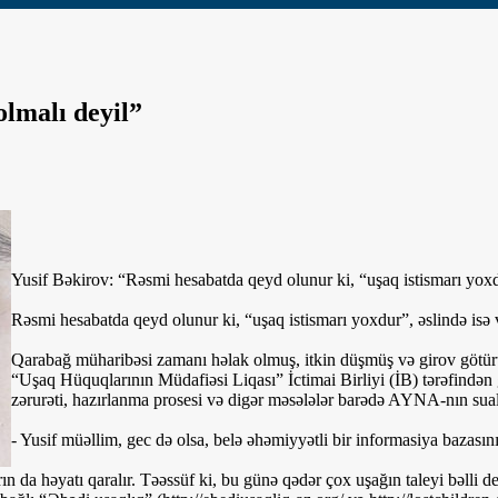
olmalı deyil”
Yusif Bəkirov: “Rəsmi hesabatda qeyd olunur ki, “uşaq istismarı yoxd
Rəsmi hesabatda qeyd olunur ki, “uşaq istismarı yoxdur”, əslində isə 
Qarabağ müharibəsi zamanı həlak olmuş, itkin düşmüş və girov götür
“Uşaq Hüquqlarının Müdafiəsi Liqası” İctimai Birliyi (İB) tərəfindən
zərurəti, hazırlanma prosesi və digər məsələlər barədə AYNA-nın sual
- Yusif müəllim, gec də olsa, belə əhəmiyyətli bir informasiya bazasın
ın da həyatı qaralır. Təəssüf ki, bu günə qədər çox uşağın taleyi bəlli