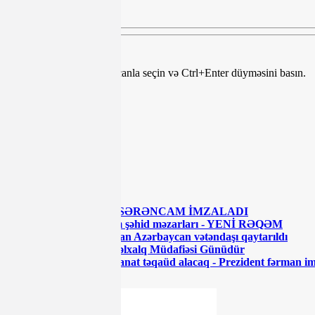
Mətndə səhv var? Onu siçanla seçin və Ctrl+Enter düyməsini basın.
Teqlər:
Paylaş
Paylaş
Paylaş
Paylaş
ŞƏRH YAZ
ŞƏRH YAZ
OXŞAR XƏBƏRLƏR
Prezident İlham Əliyev SƏRƏNCAM İMZALADI
Azərbaycanda naməlum şəhid məzarları - YENİ RƏQƏM
Erməni girovluğunda olan Azərbaycan vətəndaşı qaytarıldı
1 iyun - Uşaqların Beynəlxalq Müdafiəsi Günüdür
Bu şəxslər hər ay 300 manat təqaüd alacaq - Prezident fərman i
XƏBƏR LENTİ