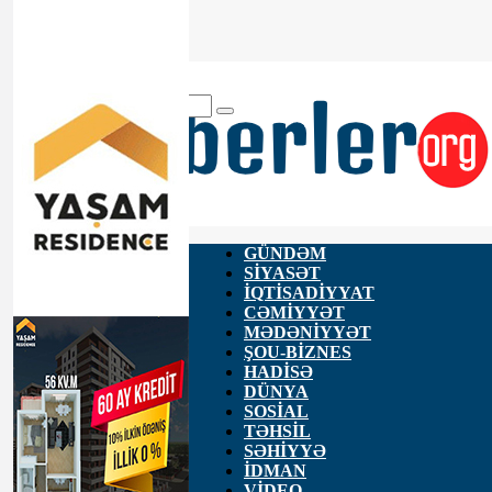
ANA SƏHİFƏ
HAQQIMIZDA
ƏLAQƏ
GÜNDƏM
SİYASƏT
İQTİSADİYYAT
CƏMİYYƏT
MƏDƏNİYYƏT
ŞOU-BİZNES
HADİSƏ
DÜNYA
SOSİAL
TƏHSİL
SƏHİYYƏ
İDMAN
VİDEO