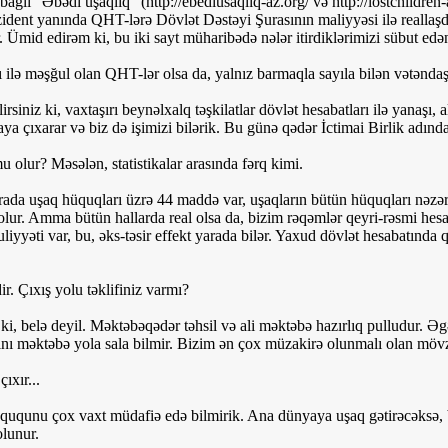
ağlı “Əbədi uşaqlıq” (http://ebediusaqliq-az.org/ və http://lostchildre
zident yanında QHT-lərə Dövlət Dəstəyi Şurasının maliyyəsi ilə reallaşdı
Ümid edirəm ki, bu iki sayt müharibədə nələr itirdiklərimizi sübut edən
ı ilə məşğul olan QHT-lər olsa da, yalnız barmaqla sayıla bilən vətənda
siniz ki, vaxtaşırı beynəlxalq təşkilatlar dövlət hesabatları ilə yanaşı, a
rtaya çıxarar və biz də işimizi bilərik. Bu günə qədər İctimai Birlik adı
mu olur? Məsələn, statistikalar arasında fərq kimi.
rada uşaq hüquqları üzrə 44 maddə var, uşaqların bütün hüquqları nəzərə 
r. Amma bütün hallarda real olsa da, bizim rəqəmlər qeyri-rəsmi hesab 
liyyəti var, bu, əks-təsir effekt yarada bilər. Yaxud dövlət hesabatında 
ir. Çıxış yolu təklifiniz varmı?
i, belə deyil. Məktəbəqədər təhsil və ali məktəbə hazırlıq pulludur. Əgə
ını məktəbə yola sala bilmir. Bizim ən çox müzakirə olunmalı olan mö
ıxır...
hüququnu çox vaxt müdafiə edə bilmirik. Ana dünyaya uşaq gətirəcəksə
olunur.