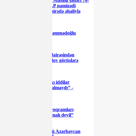
18 Yanvar Masallı şəhəri 70-
ci seçki dairəsindən YAP namizədi
Məşhur Məmmədov dairədə əhaliylə
görüşlər keçirib
Yusif Məhəmmədoğlu
seçicilərlə görüşdüş.
Kəlbəcər dairəsindən
namizəd Aqil Məmmədov görüşlərə
başladı – FOTOLAR
"Videodakı iddilar
əsassızdır, polis rüşvət almayıb” -
RƏSMİ AÇIQLAMA
“Dövlət proqramları
birdəfəlik şpris kimi olmalı deyil”
Daha güclü Azərbaycan