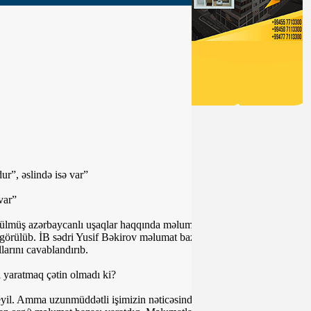
ur”, əslində isə var”
var”
ülmüş azərbaycanlı uşaqlar haqqında məlumat bazası yaradılıb. Bu iş
 görülüb. İB sədri Yusif Bəkirov məlumat bazasının yaradılması
larını cavablandırıb.
ı yaratmaq çətin olmadı ki?
 deyil. Amma uzunmüddətli işimizin nəticəsində, Qarabağ