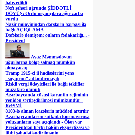
həbs edildi
Neft şəhəri uğrunda ŞİDDƏTLİ
DÖYÜŞ: Ordu üsyançılara ağır zərbə
vurdu
Nazir müavinindən dərslərin bərpası ilə
bağlı AÇIQLAMA
Dəfələrlə demişəm: onların fədakarlığı... -
Prezident
Ayaz Məmmədovun
uğurlarına kölgə salmaq mümkün
olmayacaq
Tramp 1915-ci il hadisələrini yenə
“soyqırım” adlandırmayıb
Riskli vergi ödəyiciləri ilə bağlı təkliflər
müzakirə olunub
Azərbaycanda xüsusi karantin rejiminin
yenidən sərtləşdirilməsi mümkündür -
RƏSMİ
8103-lə alınan icazələrin müddəti artırılır
Azərbaycanda son sutkada koronavirusa
yoluxanların sayı açıqlandı - Ölən var
Prezidentdən hərbi-həkim ekspertizası və
tibbi şəhadətləndirilmənin