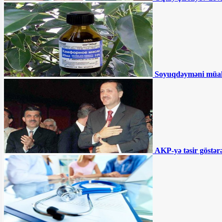
"Azəriqaz" nədən məhkəmə qapılarında
qalıb? - Büdcə təşkilatlarına kommunal
xərclər üçün pul ayrılsa da...
"İran və Türkiyə arasında ticarət davam
etməlidir" - Ruhani
190 manatın ortaya çıxardığı həqiqətlər -
TƏHLİL
Akif Çovdarov nə edəcək? -
Soyuqdəyməni müa
“Gürcüstana gedəcək və...”
Ağdamda 15 il əvvəl tikilən məktəb
çökür - “İnvestisiya planına salınıb,
amma...”
Əhmədzadənin texnikaları Gəncədə
yolları qazıb kimləri varlandırır? -
İDDİA
"Təmiz Şəhər" ASC 2 ildir ki, maliyyə
hesabatı vermir
AKP-yə təsir göstərə
BÜTÜN XƏBƏRLƏR