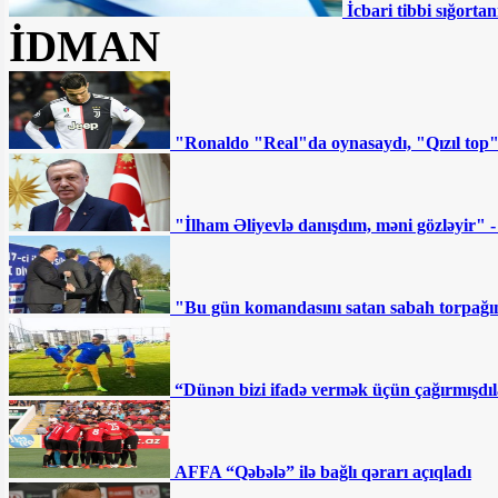
İcbari tibbi sığortan
İDMAN
"Ronaldo "Real"da oynasaydı, "Qızıl top
"İlham Əliyevlə danışdım, məni gözləyir" 
"Bu gün komandasını satan sabah torpağını
“Dünən bizi ifadə vermək üçün çağırmışdıl
AFFA “Qəbələ” ilə bağlı qərarı açıqladı