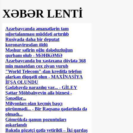
XƏBƏR LENTİ
Azərbaycanda əmanətlərin tam
sığortalanması müddəti artırılıb
Rusiyada daha bir deputat
koronavirusdan öldü
Məşhur səfirin oğlu dələduzluğun
qurbanı olub - MƏHKƏMƏ
Azərbaycanda bu xəstəxana dövlətə 368
min manatdan çox ziyan vurub
"World Telecom"-dan kreditlə telefon
alarkən diqqətli olun - MAXİNASİYA
İFŞA OLUNDU
Gədəbəydə narazılıq var... - GİLEY
Səttar Möhbalıyevin ailə biznesi -
Sənədlər...
Milyonları olan keçmiş başçı
görünmədi... - Bir Rəqsanə qədərində də
olmadı...
Gömrükdə qanun pozuntuları
aşkarlandı
Bakıda gözətçi qətlə yetirildi – İki qardaş