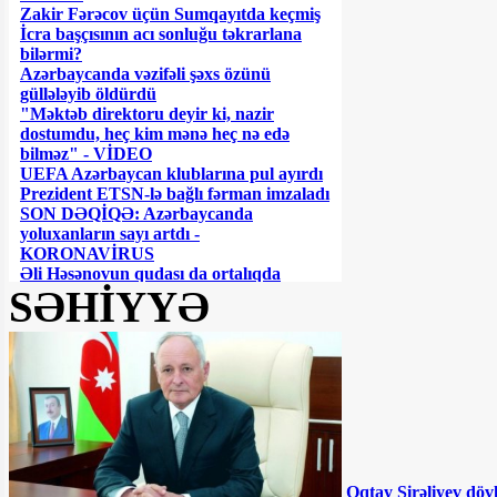
Zakir Fərəcov üçün Sumqayıtda keçmiş
İcra başçısının acı sonluğu təkrarlana
bilərmi?
Azərbaycanda vəzifəli şəxs özünü
güllələyib öldürdü
"Məktəb direktoru deyir ki, nazir
dostumdu, heç kim mənə heç nə edə
bilməz" - VİDEO
UEFA Azərbaycan klublarına pul ayırdı
Prezident ETSN-lə bağlı fərman imzaladı
SON DƏQİQƏ: Azərbaycanda
yoluxanların sayı artdı -
KORONAVİRUS
Əli Həsənovun qudası da ortalıqda
SƏHİYYƏ
görünmür... - İLGİNC
ƏƏSMN -in 190 manatı koronavirusa
necə "yoluxdurur"?
DGK ləğv olunarsa.... - İDDİA
“Mən də 3 milyonu Çovdarova halal
edirəm” - Tağı Əhmədov
190 manata görə SMS almayanların
nəzərinə!
Ali Məhkəmədən İlqar Məmmədovla
bağlı QƏRAR - BƏRAƏT VERİLDİ
Oqtay Şirəliyev döv
İlham Əliyev sərəncam imzaladı