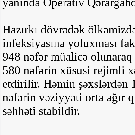
yanında Operativ Qərargahd
Hazırkı dövrədək ölkəmizdə
infeksiyasına yoluxması fa
948 nəfər müalicə olunaraq 
580 nəfərin xüsusi rejimli 
etdirilir. Həmin şəxslərdən 
nəfərin vəziyyəti orta ağır q
səhhəti stabildir.