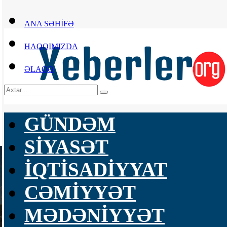
ANA SƏHİFƏ
HAQQIMIZDA
ƏLAQƏ
GÜNDƏM
SİYASƏT
İQTİSADİYYAT
CƏMİYYƏT
MƏDƏNİYYƏT