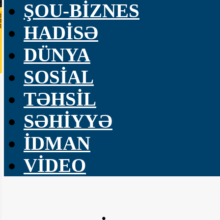
ŞOU-BİZNES
HADİSƏ
DÜNYA
SOSİAL
TƏHSİL
SƏHİYYƏ
İDMAN
VİDEO