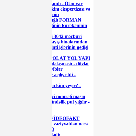
yoluxanların sayı açıqlandı - Ölən var
Prezidentdən hərbi-həkim ekspertizası və
tibbi şəhadətləndirilmənin
təkmilləşdirilməsi ilə bağlı FƏRMAN
“Azərenerji” prezidentinin kürəkəninin
“enerji sistemi”
Azərbaycan Prezidenti 3042 məcburi
köçkün ailəsi üçün yaşayış binalarından
ibarət məhəllələrdə tikinti işlərinin gedişi
ilə tanış olub
Cavid Qurbanovun “POLAT YOL YAPI
ŞİRKƏTİ” ilə gizli sövdələşməsi: - dövlət
vəsaitini belə mənimsəyiblər
Prezident İlham Əliyev açılış etdi -
FOTOLAR
Sumqayıtda işçi haqqını kim yeyir? -
GİLEY
Gömrük Komitəsi xarici nömrəli maşın
sürənlərə zülm edir: gündəlik pul yığılır -
VİDEO
Diqqət: 'Ağaoğlu' unu
TƏHLÜKƏLİDİR! - VİDEOFAKT
Neft gəlirlərimiz azalır, vəziyyətdən necə
çıxacağıq? - GƏLİŞMƏ
Polisə yaxınlaşıb pul istədi: