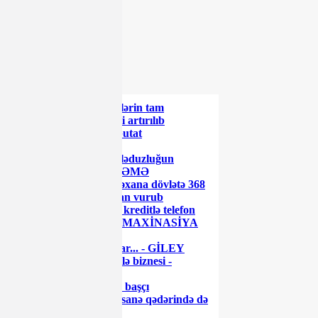
Paylaş
ŞƏRH YAZ
ŞƏRH YAZ
XƏBƏR LENTİ
Azərbaycanda əmanətlərin tam
sığortalanması müddəti artırılıb
Rusiyada daha bir deputat
koronavirusdan öldü
Məşhur səfirin oğlu dələduzluğun
qurbanı olub - MƏHKƏMƏ
Azərbaycanda bu xəstəxana dövlətə 368
min manatdan çox ziyan vurub
"World Telecom"-dan kreditlə telefon
alarkən diqqətli olun - MAXİNASİYA
İFŞA OLUNDU
Gədəbəydə narazılıq var... - GİLEY
Səttar Möhbalıyevin ailə biznesi -
Sənədlər...
Milyonları olan keçmiş başçı
görünmədi... - Bir Rəqsanə qədərində də
olmadı...