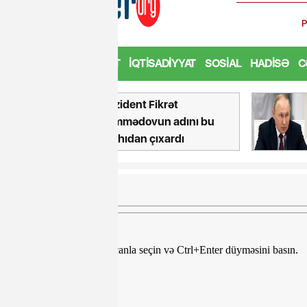
Mətndə səhv var? Onu siçanla seçin və Ctrl+Enter düyməsini basın.
Teqlər:
Paylaş
Paylaş
Paylaş