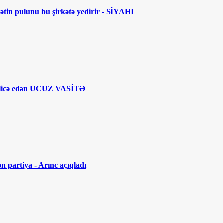
lətin pulunu bu şirkətə yedirir - SİYAHI
licə edən UCUZ VASİTƏ
n partiya - Arınc açıqladı