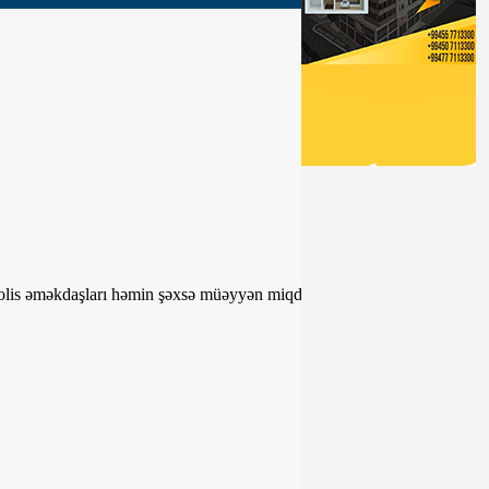
 Polis əməkdaşları həmin şəxsə müəyyən miqdarda pul veriblər. Baş