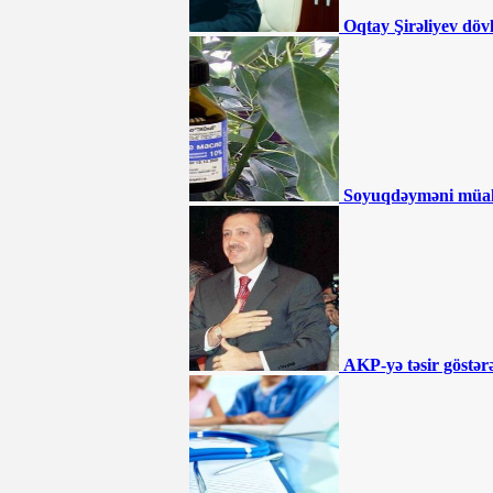
Ali Məhkəmədən İlqar Məmmədovla
Oqtay Şirəliyev döv
bağlı QƏRAR - BƏRAƏT VERİLDİ
İlham Əliyev sərəncam imzaladı
"Azəriqaz" nədən məhkəmə qapılarında
qalıb? - Büdcə təşkilatlarına kommunal
xərclər üçün pul ayrılsa da...
"İran və Türkiyə arasında ticarət davam
etməlidir" - Ruhani
190 manatın ortaya çıxardığı həqiqətlər -
TƏHLİL
Soyuqdəyməni müa
Akif Çovdarov nə edəcək? -
“Gürcüstana gedəcək və...”
Ağdamda 15 il əvvəl tikilən məktəb
çökür - “İnvestisiya planına salınıb,
amma...”
Əhmədzadənin texnikaları Gəncədə
yolları qazıb kimləri varlandırır? -
İDDİA
AKP-yə təsir göstərə
"Təmiz Şəhər" ASC 2 ildir ki, maliyyə
hesabatı vermir
BÜTÜN XƏBƏRLƏR