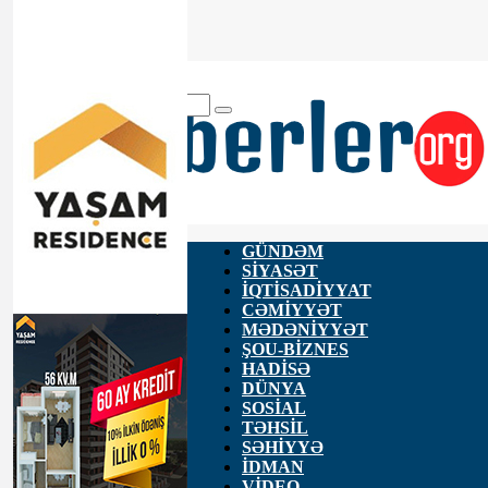
ANA SƏHİFƏ
HAQQIMIZDA
ƏLAQƏ
GÜNDƏM
SİYASƏT
İQTİSADİYYAT
CƏMİYYƏT
MƏDƏNİYYƏT
ŞOU-BİZNES
HADİSƏ
DÜNYA
SOSİAL
TƏHSİL
SƏHİYYƏ
İDMAN
VİDEO