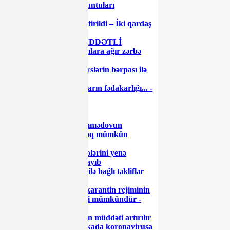
Gömrükdə qanun pozuntuları
aşkarlandı
Bakıda gözətçi qətlə yetirildi – İki qardaş
həbs edildi
Neft şəhəri uğrunda ŞİDDƏTLİ
DÖYÜŞ: Ordu üsyançılara ağır zərbə
vurdu
Nazir müavinindən dərslərin bərpası ilə
bağlı AÇIQLAMA
Dəfələrlə demişəm: onların fədakarlığı... -
Prezident
Ayaz Məmmədovun
uğurlarına kölgə salmaq mümkün
olmayacaq
Tramp 1915-ci il hadisələrini yenə
“soyqırım” adlandırmayıb
Riskli vergi ödəyiciləri ilə bağlı təkliflər
müzakirə olunub
Azərbaycanda xüsusi karantin rejiminin
yenidən sərtləşdirilməsi mümkündür -
RƏSMİ
8103-lə alınan icazələrin müddəti artırılır
Azərbaycanda son sutkada koronavirusa