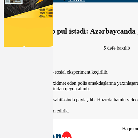
Polisə yaxınlaşıb pul istədi: Azərbaycanda
23-04-2020, 22:36
5
dəfə baxılıb
Gəncə şəhərində polislərlə sosial eksperiment keçirilib.
Belə ki, bir gənc yollarda xidmət edən polis əməkdaşlarına yaxınlaşa
verənlər gizli kamera tərəfindən qeydə alınıb.
Görüntülər bir “Youtube” səhifəsində paylaşılıb. Hazırda həmin video
Sözügedən videonu təqdim edirik.