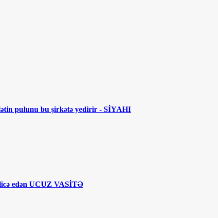
lətin pulunu bu şirkətə yedirir - SİYAHI
licə edən UCUZ VASİTƏ