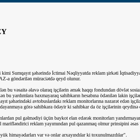
EY
kimi Sumqayıt şəhərində İctimai Nəqliyyatda reklam şirkəti İqtisadiyyat
AZ-a göndərilən müraciətdə qeyd olunur.
ən bu vəsaitə əlavə olaraq işçilərin əmək haqqı fondundan dövlət sosial
lən bu yardımlara baxmayaraq sahibkarın hesabına ödənilən lakin işçilə
ayıt şəhərindəki avtobuslardakı reklam monitorlarına nəzarət edən işçi
yanmaya görə sahibkara ödəyir ki sahibkar da öz işçilərinin qeydinə qal
lamlardan pul gəlmədiyi üçün baykot elan edərək monitorları yandırmay
l marifləndirici reklam yayımından pul qazanmaq olmur prinsipini əsas tu
ük himayədarları var və onlar arxayındılar ki toxunulmazdılar".