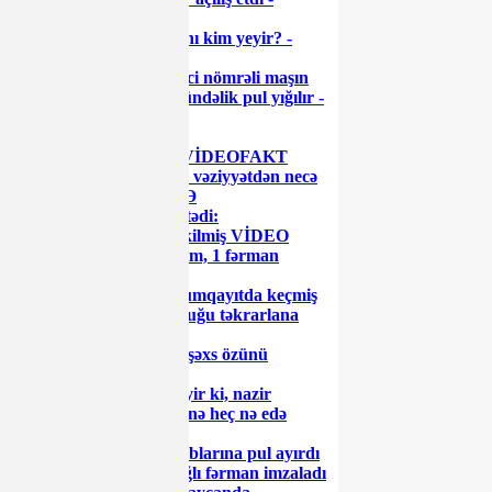
FOTOLAR
Sumqayıtda işçi haqqını kim yeyir? -
GİLEY
Gömrük Komitəsi xarici nömrəli maşın
sürənlərə zülm edir: gündəlik pul yığılır -
VİDEO
Diqqət: 'Ağaoğlu' unu
TƏHLÜKƏLİDİR! - VİDEOFAKT
Neft gəlirlərimiz azalır, vəziyyətdən necə
çıxacağıq? - GƏLİŞMƏ
Polisə yaxınlaşıb pul istədi:
Azərbaycanda gizli çəkilmiş VİDEO
İlham Əliyev 1 sərəncam, 1 fərman
imzaladı
Zakir Fərəcov üçün Sumqayıtda keçmiş
İcra başçısının acı sonluğu təkrarlana
bilərmi?
Azərbaycanda vəzifəli şəxs özünü
güllələyib öldürdü
"Məktəb direktoru deyir ki, nazir
dostumdu, heç kim mənə heç nə edə
bilməz" - VİDEO
UEFA Azərbaycan klublarına pul ayırdı
Prezident ETSN-lə bağlı fərman imzaladı