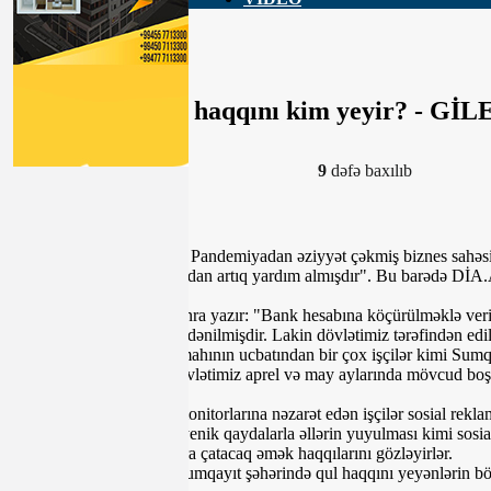
Sumqayıtda işçi haqqını kim yeyir? - GİL
Dün, 12:43
9
dəfə baxılıb
"Nəzərinizə çatdırıram ki, Pandemiyadan əziyyət çəkmiş biznes sahəsi 
üçün 2000(iki min) manatdan artıq yardım almışdır". Bu barədə DİA.
Müraciət müəllifi daha sonra yazır: "Bank hesabına köçürülməklə veril
məbləğ də hesablanaraq ödənilmişdir. Lakin dövlətimiz tərəfindən edi
tamahkir sahibkarların tamahının ucbatından bir çox işçilər kimi Sumq
ödənilmir. Axı bu pulu dövlətimiz aprel və may aylarında mövcud boşda
düşməsinin qarşısı alınsın.
Bu səbəbdən də reklam monitorlarına nəzarət edən işçilər sosial rek
məsafə saxlanılması, gigiyenik qaydalarla əllərin yuyulması kimi sosia
tərəfindən ödənilmiş onlara çatacaq əmək haqqılarını gözləyirlər.
Amma nə etmək olar ki,Sumqayıt şəhərində qul haqqını yeyənlərin böy