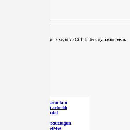
Dia.az
Mətndə səhv var? Onu siçanla seçin və Ctrl+Enter düyməsini basın.
Teqlər:
Paylaş
Paylaş
Paylaş
Paylaş
ŞƏRH YAZ
ŞƏRH YAZ
XƏBƏR LENTİ
Azərbaycanda əmanətlərin tam
sığortalanması müddəti artırılıb
Rusiyada daha bir deputat
koronavirusdan öldü
Məşhur səfirin oğlu dələduzluğun
qurbanı olub - MƏHKƏMƏ