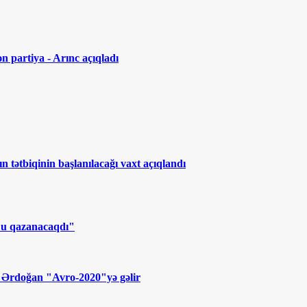
n partiya - Arınc açıqladı
ın tətbiqinin başlanılacağı vaxt açıqlandı
"u qazanacaqdı"
- Ərdoğan "Avro-2020"yə gəlir