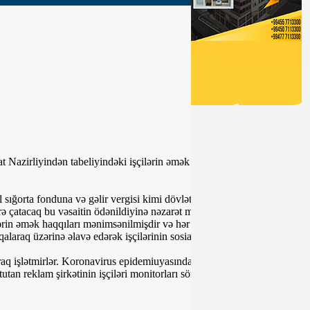
 Nazirliyindən tabeliyindəki işçilərin əmək haqqılarının qarşılanması
 sığorta fonduna və gəlir vergisi kimi dövlət büdcəsinə ödəniləcək
rə çatacaq bu vəsaitin ödənildiyinə nəzarət mexanizmi olmadığı üçün
lərin əmək haqqıları mənimsənilmişdir və hər vəchlə yubadılaraq
araq üzərinə əlavə edərək işçilərinin sosial rifahının çətin duruma
araq işlətmirlər. Koronavirus epidemiuyasından qorunmaq üçün sosial
tan reklam şirkətinin işçiləri monitorları söndürərək dövlət