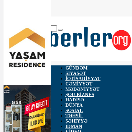
ANA SƏHİFƏ
HAQQIMIZDA
ƏLAQƏ
GÜNDƏM
SİYASƏT
İQTİSADİYYAT
CƏMİYYƏT
MƏDƏNİYYƏT
ŞOU-BİZNES
HADİSƏ
DÜNYA
SOSİAL
TƏHSİL
SƏHİYYƏ
İDMAN
VİDEO