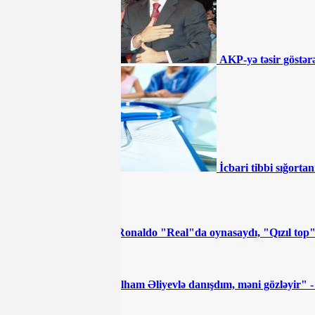
çökür - “İnvestisiya planına salınıb,
amma...”
Əhmədzadənin texnikaları Gəncədə
yolları qazıb kimləri varlandırır? -
İDDİA
AKP-yə təsir göstərə
"Təmiz Şəhər" ASC 2 ildir ki, maliyyə
hesabatı vermir
BÜTÜN XƏBƏRLƏR
İcbari tibbi sığortan
İDMAN
"Ronaldo "Real"da oynasaydı, "Qızıl top
"İlham Əliyevlə danışdım, məni gözləyir" 