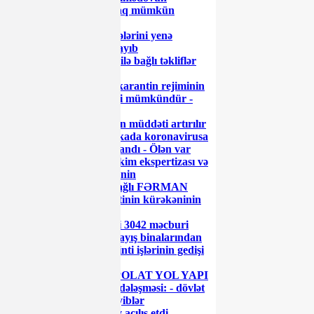
uğurlarına kölgə salmaq mümkün
olmayacaq
Tramp 1915-ci il hadisələrini yenə
“soyqırım” adlandırmayıb
Riskli vergi ödəyiciləri ilə bağlı təkliflər
müzakirə olunub
Azərbaycanda xüsusi karantin rejiminin
yenidən sərtləşdirilməsi mümkündür -
RƏSMİ
8103-lə alınan icazələrin müddəti artırılır
Azərbaycanda son sutkada koronavirusa
yoluxanların sayı açıqlandı - Ölən var
Prezidentdən hərbi-həkim ekspertizası və
tibbi şəhadətləndirilmənin
təkmilləşdirilməsi ilə bağlı FƏRMAN
“Azərenerji” prezidentinin kürəkəninin
“enerji sistemi”
Azərbaycan Prezidenti 3042 məcburi
köçkün ailəsi üçün yaşayış binalarından
ibarət məhəllələrdə tikinti işlərinin gedişi
ilə tanış olub
Cavid Qurbanovun “POLAT YOL YAPI
ŞİRKƏTİ” ilə gizli sövdələşməsi: - dövlət
vəsaitini belə mənimsəyiblər
Prezident İlham Əliyev açılış etdi -