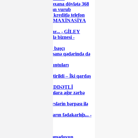
Azərbaycanda bu xəstəxana dövlətə 368
min manatdan çox ziyan vurub
"World Telecom"-dan kreditlə telefon
alarkən diqqətli olun - MAXİNASİYA
İFŞA OLUNDU
Gədəbəydə narazılıq var... - GİLEY
Səttar Möhbalıyevin ailə biznesi -
Sənədlər...
Milyonları olan keçmiş başçı
görünmədi... - Bir Rəqsanə qədərində də
olmadı...
Gömrükdə qanun pozuntuları
aşkarlandı
Bakıda gözətçi qətlə yetirildi – İki qardaş
həbs edildi
Neft şəhəri uğrunda ŞİDDƏTLİ
DÖYÜŞ: Ordu üsyançılara ağır zərbə
vurdu
Nazir müavinindən dərslərin bərpası ilə
bağlı AÇIQLAMA
Dəfələrlə demişəm: onların fədakarlığı... -
Prezident
Ayaz Məmmədovun