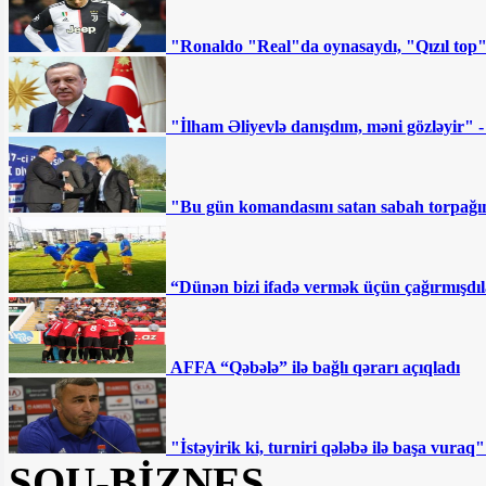
"Ronaldo "Real"da oynasaydı, "Qızıl top
"İlham Əliyevlə danışdım, məni gözləyir" 
"Bu gün komandasını satan sabah torpağını
“Dünən bizi ifadə vermək üçün çağırmışdıl
AFFA “Qəbələ” ilə bağlı qərarı açıqladı
"İstəyirik ki, turniri qələbə ilə başa vur
ŞOU-BİZNES