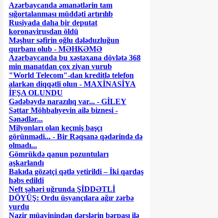
Azərbaycanda əmanətlərin tam
sığortalanması müddəti artırılıb
Rusiyada daha bir deputat
koronavirusdan öldü
Məşhur səfirin oğlu dələduzluğun
qurbanı olub - MƏHKƏMƏ
Azərbaycanda bu xəstəxana dövlətə 368
min manatdan çox ziyan vurub
"World Telecom"-dan kreditlə telefon
alarkən diqqətli olun - MAXİNASİYA
İFŞA OLUNDU
Gədəbəydə narazılıq var... - GİLEY
Səttar Möhbalıyevin ailə biznesi -
Sənədlər...
Milyonları olan keçmiş başçı
görünmədi... - Bir Rəqsanə qədərində də
olmadı...
Gömrükdə qanun pozuntuları
aşkarlandı
Bakıda gözətçi qətlə yetirildi – İki qardaş
həbs edildi
Neft şəhəri uğrunda ŞİDDƏTLİ
DÖYÜŞ: Ordu üsyançılara ağır zərbə
vurdu
Nazir müavinindən dərslərin bərpası ilə