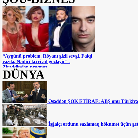
“Aygünü problem, Röyanı gizli sevgi, Faiqi
vəzifə, Nadiri fəxri ad gözləyir” -
Zirəddindən proqnoz
DÜNYA
Əsəddən ŞOK ETİRAF: ABŞ onu Türkiyəy
Afətə atmaca atan Flora Kərimovaya Ramiz
İşğalçı ordunu saxlamaq hökumət üçün getd
Rövşəndən CAVAB