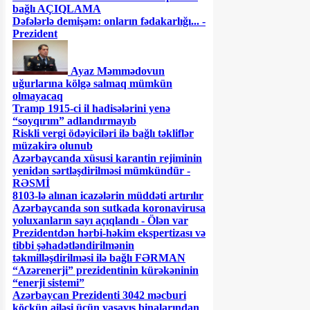
bağlı AÇIQLAMA
Dəfələrlə demişəm: onların fədakarlığı... -
Prezident
Ayaz Məmmədovun
uğurlarına kölgə salmaq mümkün
olmayacaq
Tramp 1915-ci il hadisələrini yenə
“soyqırım” adlandırmayıb
Riskli vergi ödəyiciləri ilə bağlı təkliflər
müzakirə olunub
Azərbaycanda xüsusi karantin rejiminin
yenidən sərtləşdirilməsi mümkündür -
RƏSMİ
8103-lə alınan icazələrin müddəti artırılır
Azərbaycanda son sutkada koronavirusa
yoluxanların sayı açıqlandı - Ölən var
Prezidentdən hərbi-həkim ekspertizası və
tibbi şəhadətləndirilmənin
təkmilləşdirilməsi ilə bağlı FƏRMAN
“Azərenerji” prezidentinin kürəkəninin
“enerji sistemi”
Azərbaycan Prezidenti 3042 məcburi
köçkün ailəsi üçün yaşayış binalarından