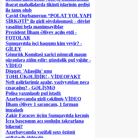
ibarət məhəllələrdə tikinti işlərinin gedişi
ilə tanış olub
Cavid Qurbanovun “POLAT YOL YAPI
ŞİRKƏTİ” ilə gizli sövdələşməsi: - dövlət
vəsaitini belə mənimsəyiblər
Prezident İlham Əliyev açılış etdi -
FOTOLAR
Sumqayıtda işçi haqqını kim yeyir? -
GİLEY
Gömrük Komitəsi xarici nömrəli maşın
sürənlərə zülm edir: gündəlik pul yığılır -
VİDEO
Diqqət: 'Ağaoğlu' unu
TƏHLÜKƏLİDİR! - VİDEOFAKT
Neft gəlirlərimiz azalır, vəziyyətdən necə
çıxacağıq? - GƏLİŞMƏ
Polisə yaxınlaşıb pul istədi:
Azərbaycanda gizli çəkilmiş VİDEO
İlham Əliyev 1 sərəncam, 1 fərman
imzaladı
Zakir Fərəcov üçün Sumqayıtda keçmiş
İcra başçısının acı sonluğu təkrarlana
bilərmi?
Azərbaycanda vəzifəli şəxs özünü
güllələyib öldürdü