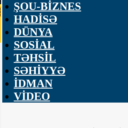
ŞOU-BİZNES
HADİSƏ
DÜNYA
SOSİAL
TƏHSİL
SƏHİYYƏ
İDMAN
VİDEO