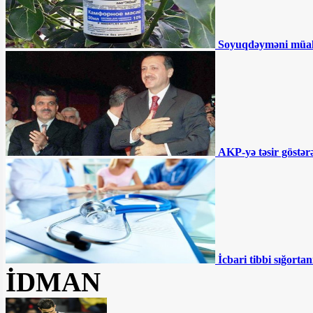
etməlidir" - Ruhani
190 manatın ortaya çıxardığı həqiqətlər -
TƏHLİL
Akif Çovdarov nə edəcək? -
Soyuqdəyməni müa
“Gürcüstana gedəcək və...”
Ağdamda 15 il əvvəl tikilən məktəb
çökür - “İnvestisiya planına salınıb,
amma...”
Əhmədzadənin texnikaları Gəncədə
yolları qazıb kimləri varlandırır? -
İDDİA
"Təmiz Şəhər" ASC 2 ildir ki, maliyyə
hesabatı vermir
AKP-yə təsir göstərə
BÜTÜN XƏBƏRLƏR
İcbari tibbi sığortan
İDMAN