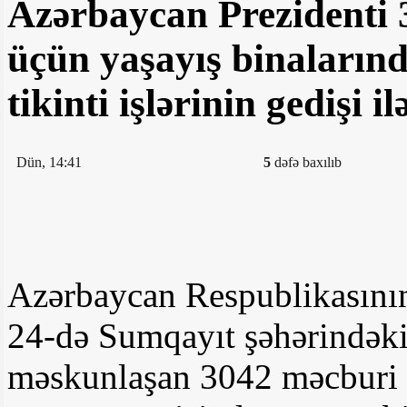
Azərbaycan Prezidenti 
üçün yaşayış binalarınd
tikinti işlərinin gedişi i
Dün, 14:41
5
dəfə baxılıb
Azərbaycan Respublikasının
24-də Sumqayıt şəhərindək
məskunlaşan 3042 məcburi 