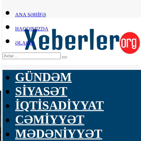
ANA SƏHİFƏ
HAQQIMIZDA
ƏLAQƏ
GÜNDƏM
SİYASƏT
İQTİSADİYYAT
CƏMİYYƏT
MƏDƏNİYYƏT