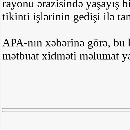
rayonu ərazisində yaşayış b
tikinti işlərinin gedişi ilə ta
APA-nın xəbərinə görə, bu 
mətbuat xidməti məlumat y