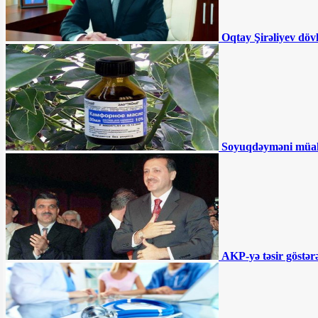
Ali Məhkəmədən İlqar Məmmədovla
bağlı QƏRAR - BƏRAƏT VERİLDİ
Oqtay Şirəliyev döv
İlham Əliyev sərəncam imzaladı
"Azəriqaz" nədən məhkəmə qapılarında
qalıb? - Büdcə təşkilatlarına kommunal
xərclər üçün pul ayrılsa da...
"İran və Türkiyə arasında ticarət davam
etməlidir" - Ruhani
190 manatın ortaya çıxardığı həqiqətlər -
TƏHLİL
Akif Çovdarov nə edəcək? -
Soyuqdəyməni müa
“Gürcüstana gedəcək və...”
Ağdamda 15 il əvvəl tikilən məktəb
çökür - “İnvestisiya planına salınıb,
amma...”
Əhmədzadənin texnikaları Gəncədə
yolları qazıb kimləri varlandırır? -
İDDİA
"Təmiz Şəhər" ASC 2 ildir ki, maliyyə
hesabatı vermir
AKP-yə təsir göstərə
BÜTÜN XƏBƏRLƏR