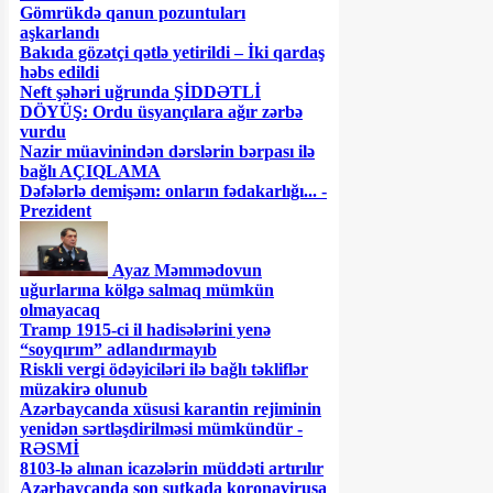
Gömrükdə qanun pozuntuları
aşkarlandı
Bakıda gözətçi qətlə yetirildi – İki qardaş
həbs edildi
Neft şəhəri uğrunda ŞİDDƏTLİ
DÖYÜŞ: Ordu üsyançılara ağır zərbə
vurdu
Nazir müavinindən dərslərin bərpası ilə
bağlı AÇIQLAMA
Dəfələrlə demişəm: onların fədakarlığı... -
Prezident
Ayaz Məmmədovun
uğurlarına kölgə salmaq mümkün
olmayacaq
Tramp 1915-ci il hadisələrini yenə
“soyqırım” adlandırmayıb
Riskli vergi ödəyiciləri ilə bağlı təkliflər
müzakirə olunub
Azərbaycanda xüsusi karantin rejiminin
yenidən sərtləşdirilməsi mümkündür -
RƏSMİ
8103-lə alınan icazələrin müddəti artırılır
Azərbaycanda son sutkada koronavirusa