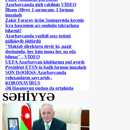
Azərbaycanda gizli çəkilmiş VİDEO
İlham Əliyev 1 sərəncam, 1 fərman
imzaladı
Zakir Fərəcov üçün Sumqayıtda keçmiş
İcra başçısının acı sonluğu təkrarlana
bilərmi?
Azərbaycanda vəzifəli şəxs özünü
güllələyib öldürdü
"Məktəb direktoru deyir ki, nazir
dostumdu, heç kim mənə heç nə edə
bilməz" - VİDEO
UEFA Azərbaycan klublarına pul ayırdı
Prezident ETSN-lə bağlı fərman imzaladı
SON DƏQİQƏ: Azərbaycanda
yoluxanların sayı artdı -
KORONAVİRUS
Əli Həsənovun qudası da ortalıqda
SƏHİYYƏ
görünmür... - İLGİNC
ƏƏSMN -in 190 manatı koronavirusa
necə "yoluxdurur"?
DGK ləğv olunarsa.... - İDDİA
“Mən də 3 milyonu Çovdarova halal
edirəm” - Tağı Əhmədov
190 manata görə SMS almayanların
nəzərinə!