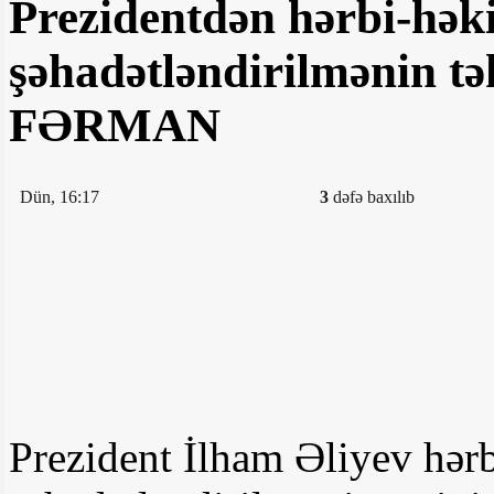
Prezidentdən hərbi-həki
şəhadətləndirilmənin tək
FƏRMAN
Dün, 16:17
3
dəfə baxılıb
Prezident İlham Əliyev hərb