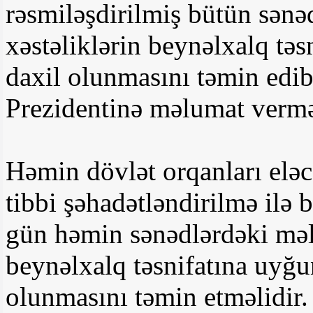
rəsmiləşdirilmiş bütün sənə
xəstəliklərin beynəlxalq təs
daxil olunmasını təmin edi
Prezidentinə məlumat vermə
Həmin dövlət orqanları eləc
tibbi şəhadətləndirilmə ilə b
gün həmin sənədlərdəki məlu
beynəlxalq təsnifatına uyğun
olunmasını təmin etməlidir.