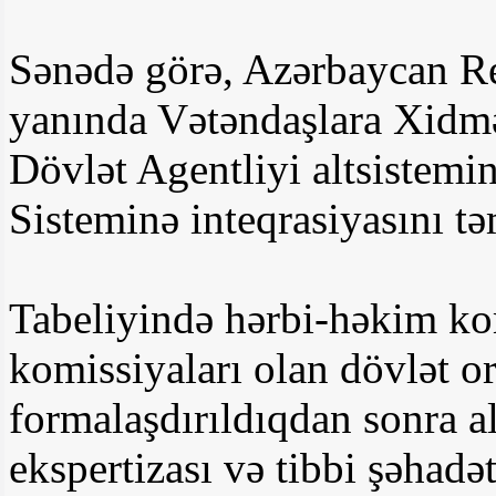
Sənədə görə, Azərbaycan Re
yanında Vətəndaşlara Xidmə
Dövlət Agentliyi altsistem
Sisteminə inteqrasiyasını tə
Tabeliyində hərbi-həkim ko
komissiyaları olan dövlət or
formalaşdırıldıqdan sonra a
ekspertizası və tibbi şəhadət