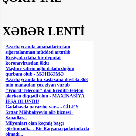
XƏBƏR LENTİ
Azərbaycanda əmanətlərin tam
sığortalanması müddəti artırılıb
Rusiyada daha bir deputat
koronavirusdan öldü
Məşhur səfirin oğlu dələduzluğun
qurbanı olub - MƏHKƏMƏ
Azərbaycanda bu xəstəxana dövlətə 368
min manatdan çox ziyan vurub
"World Telecom"-dan kreditlə telefon
alarkən diqqətli olun - MAXİNASİYA
İFŞA OLUNDU
Gədəbəydə narazılıq var... - GİLEY
Səttar Möhbalıyevin ailə biznesi -
Sənədlər...
Milyonları olan keçmiş başçı
görünmədi... - Bir Rəqsanə qədərində də
olmadı...