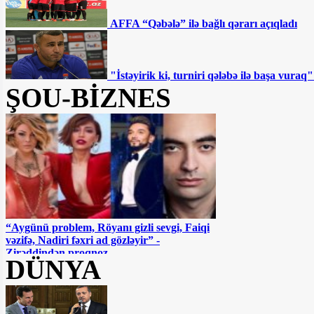
AFFA “Qəbələ” ilə bağlı qərarı açıqladı
"İstəyirik ki, turniri qələbə ilə başa vur
ŞOU-BİZNES
“Aygünü problem, Röyanı gizli sevgi, Faiqi
vəzifə, Nadiri fəxri ad gözləyir” -
Zirəddindən proqnoz
DÜNYA