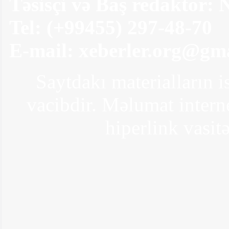
Təsisçi və Baş redaktor:
Deputatlıq eşqinə düşən məşhurlarımız -
Puç olan arzular Tarix: Bu gün, 17:51
Tel: (+99455) 297-48-70
E-mail:
xeberler.org@gm
Saytdakı materialların i
vacibdir. Məlumat interne
Zaur kimə söz atdı? - "Get arxandakı
vedrəyə bax"
hiperlink vasitə
Türkiyənin ən varlı qadını boşanır