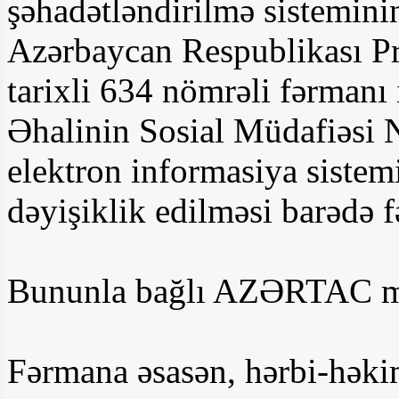
şəhadətləndirilmə sistemini
Azərbaycan Respublikası Pr
tarixli 634 nömrəli fərmanı
Əhalinin Sosial Müdafiəsi N
elektron informasiya siste
dəyişiklik edilməsi barədə 
Bununla bağlı AZƏRTAC m
Fərmana əsasən, hərbi-həkim