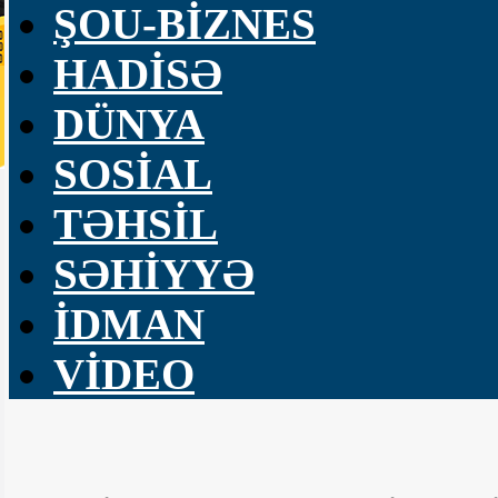
ŞOU-BİZNES
HADİSƏ
DÜNYA
SOSİAL
TƏHSİL
SƏHİYYƏ
İDMAN
VİDEO