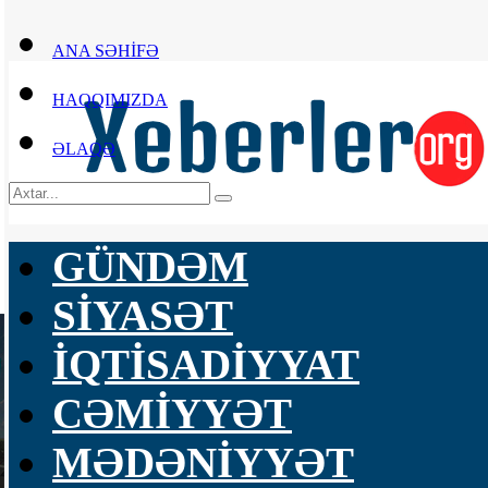
ANA SƏHİFƏ
HAQQIMIZDA
ƏLAQƏ
GÜNDƏM
SİYASƏT
İQTİSADİYYAT
CƏMİYYƏT
MƏDƏNİYYƏT