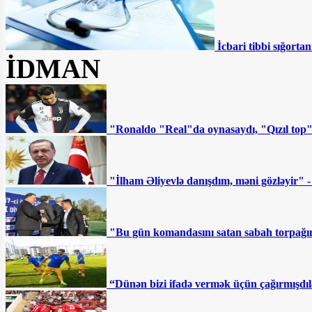
İcbari tibbi sığortan
İDMAN
"Ronaldo "Real"da oynasaydı, "Qızıl top
"İlham Əliyevlə danışdım, məni gözləyir" 
"Bu gün komandasını satan sabah torpağını
“Dünən bizi ifadə vermək üçün çağırmışdıl