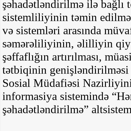
şəhadətləndirilmə ilə bağlı
sistemliliyinin təmin edilmə
və sistemləri arasında müv
səmərəliliyinin, əlilliyin q
şəffaflığın artırılması, müa
tətbiqinin genişləndirilmə
Sosial Müdafiəsi Nazirliyin
informasiya sistemində “Hər
şəhadətləndirilmə” altsistem