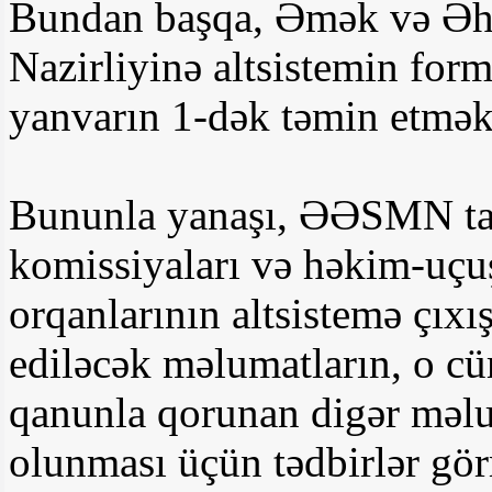
Bundan başqa, Əmək və Əha
Nazirliyinə altsistemin form
yanvarın 1-dək təmin etmək 
Bununla yanaşı, ƏƏSMN tab
komissiyaları və həkim-uçuş
orqanlarının altsistemə çıxış
ediləcək məlumatların, o cü
qanunla qorunan digər məlu
olunması üçün tədbirlər gör