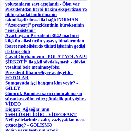
yoluxanların sayı açıqlandı - Ölən var
Prezidentdən hərbi-həkim ekspertizası və
tibbi şəhadətləndirilmənin
təkmilləşdirilməsi ilə bağlı FƏRMAN
“Azərenerji” prezidentinin kürəkəninin
“enerji sistemi”
Azərbaycan Prezidenti 3042 məcburi
köçkün ailəsi üçün yaşayış binalarından
ibarət məhəllələrdə tikinti işlərinin gedişi
ilə tanış olub
Cavid Qurbanovun “POLAT YOL YAPI
ŞİRKƏTİ” ilə gizli sövdələşməsi: - dövlət
vəsaitini belə mənimsəyiblər
Prezident İlham Əliyev açılış etdi -
FOTOLAR
Sumqayıtda işçi haqqını kim yeyir? -
GİLEY
Gömrük Komitəsi xarici nömrəli maşın
sürənlərə zülm edir: gündəlik pul yığılır -
VİDEO
Diqqət: 'Ağaoğlu' unu
TƏHLÜKƏLİDİR! - VİDEOFAKT
Neft gəlirlərimiz azalır, vəziyyətdən necə
çıxacağıq? - GƏLİŞMƏ
Polisə yaxınlaşıb pul istədi: