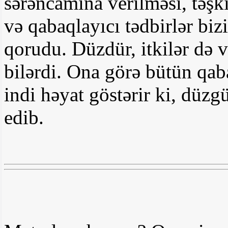
sərəncamına verilməsi, təşki
və qabaqlayıcı tədbirlər bi
qorudu. Düzdür, itkilər də v
bilərdi. Ona görə bütün qaba
indi həyat göstərir ki, düzg
edib.