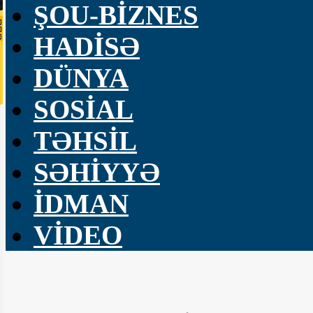
ŞOU-BİZNES
HADİSƏ
DÜNYA
SOSİAL
TƏHSİL
SƏHİYYƏ
İDMAN
VİDEO