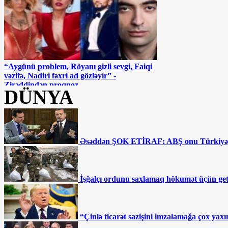
“Aygünü problem, Röyanı gizli sevgi, Faiqi
vəzifə, Nadiri fəxri ad gözləyir” -
Zirəddindən proqnoz
DÜNYA
Əsəddən ŞOK ETİRAF: ABŞ onu Türkiyəy
Afətə atmaca atan Flora Kərimovaya Ramiz
İşğalçı ordunu saxlamaq hökumət üçün getd
Rövşəndən CAVAB
“Çinlə ticarət sazişini imzalamağa çox ya