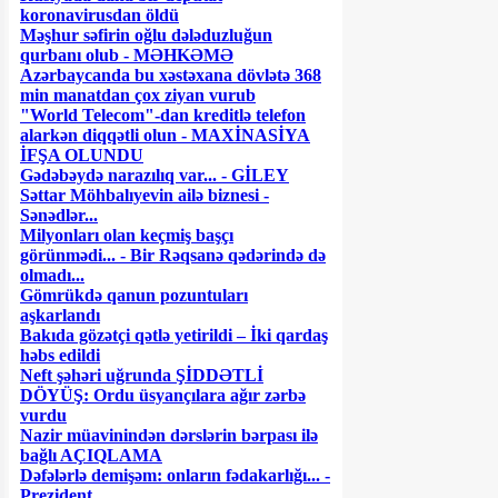
koronavirusdan öldü
Məşhur səfirin oğlu dələduzluğun
qurbanı olub - MƏHKƏMƏ
Azərbaycanda bu xəstəxana dövlətə 368
min manatdan çox ziyan vurub
"World Telecom"-dan kreditlə telefon
alarkən diqqətli olun - MAXİNASİYA
İFŞA OLUNDU
Gədəbəydə narazılıq var... - GİLEY
Səttar Möhbalıyevin ailə biznesi -
Sənədlər...
Milyonları olan keçmiş başçı
görünmədi... - Bir Rəqsanə qədərində də
olmadı...
Gömrükdə qanun pozuntuları
aşkarlandı
Bakıda gözətçi qətlə yetirildi – İki qardaş
həbs edildi
Neft şəhəri uğrunda ŞİDDƏTLİ
DÖYÜŞ: Ordu üsyançılara ağır zərbə
vurdu
Nazir müavinindən dərslərin bərpası ilə
bağlı AÇIQLAMA
Dəfələrlə demişəm: onların fədakarlığı... -
Prezident