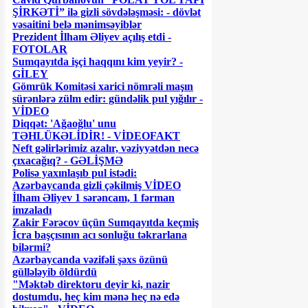
ŞİRKƏTİ” ilə gizli sövdələşməsi: - dövlət
vəsaitini belə mənimsəyiblər
Prezident İlham Əliyev açılış etdi -
FOTOLAR
Sumqayıtda işçi haqqını kim yeyir? -
GİLEY
Gömrük Komitəsi xarici nömrəli maşın
sürənlərə zülm edir: gündəlik pul yığılır -
VİDEO
Diqqət: 'Ağaoğlu' unu
TƏHLÜKƏLİDİR! - VİDEOFAKT
Neft gəlirlərimiz azalır, vəziyyətdən necə
çıxacağıq? - GƏLİŞMƏ
Polisə yaxınlaşıb pul istədi:
Azərbaycanda gizli çəkilmiş VİDEO
İlham Əliyev 1 sərəncam, 1 fərman
imzaladı
Zakir Fərəcov üçün Sumqayıtda keçmiş
İcra başçısının acı sonluğu təkrarlana
bilərmi?
Azərbaycanda vəzifəli şəxs özünü
güllələyib öldürdü
"Məktəb direktoru deyir ki, nazir
dostumdu, heç kim mənə heç nə edə