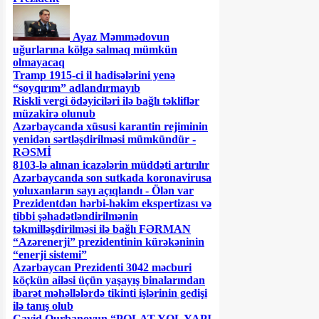
Ayaz Məmmədovun
uğurlarına kölgə salmaq mümkün
olmayacaq
Tramp 1915-ci il hadisələrini yenə
“soyqırım” adlandırmayıb
Riskli vergi ödəyiciləri ilə bağlı təkliflər
müzakirə olunub
Azərbaycanda xüsusi karantin rejiminin
yenidən sərtləşdirilməsi mümkündür -
RƏSMİ
8103-lə alınan icazələrin müddəti artırılır
Azərbaycanda son sutkada koronavirusa
yoluxanların sayı açıqlandı - Ölən var
Prezidentdən hərbi-həkim ekspertizası və
tibbi şəhadətləndirilmənin
təkmilləşdirilməsi ilə bağlı FƏRMAN
“Azərenerji” prezidentinin kürəkəninin
“enerji sistemi”
Azərbaycan Prezidenti 3042 məcburi
köçkün ailəsi üçün yaşayış binalarından
ibarət məhəllələrdə tikinti işlərinin gedişi
ilə tanış olub
Cavid Qurbanovun “POLAT YOL YAPI