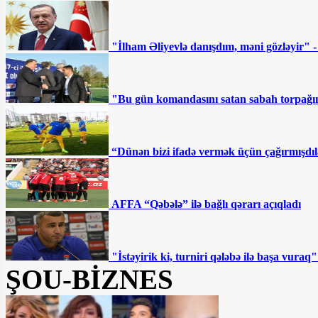
"İlham Əliyevlə danışdım, məni gözləyir" 
"Bu gün komandasını satan sabah torpağını
“Dünən bizi ifadə vermək üçün çağırmışdıl
AFFA “Qəbələ” ilə bağlı qərarı açıqladı
"İstəyirik ki, turniri qələbə ilə başa vur
ŞOU-BİZNES