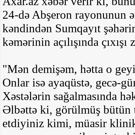
Axar.az xəbər verir ki, bun
24-də Abşeron rayonunun ə
kəndindən Sumqayıt şəhərin
kəmərinin açılışında çıxışı 
"Mən demişəm, hətta o geyi
Onlar isə ayaqüstə, gecə-gü
Xəstələrin sağalmasında hək
Əlbəttə ki, görülmüş bütün 
etdiyiniz kimi, müasir klini