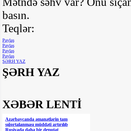
Mətndə səhv var? Onu siçan
basın.
Teqlər:
Paylaş
Paylaş
Paylaş
Paylaş
ŞƏRH YAZ
ŞƏRH YAZ
XƏBƏR LENTİ
Azərbaycanda əmanətlərin tam
sığortalanması müddəti artırılıb
Rusiyada daha bir deputat