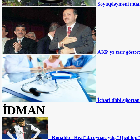
Akif Çovdarov nə edəcək? -
Soyuqdəyməni müa
“Gürcüstana gedəcək və...”
Ağdamda 15 il əvvəl tikilən məktəb
çökür - “İnvestisiya planına salınıb,
amma...”
Əhmədzadənin texnikaları Gəncədə
yolları qazıb kimləri varlandırır? -
İDDİA
"Təmiz Şəhər" ASC 2 ildir ki, maliyyə
hesabatı vermir
AKP-yə təsir göstərə
BÜTÜN XƏBƏRLƏR
İcbari tibbi sığortan
İDMAN
"Ronaldo "Real"da oynasaydı, "Qızıl top