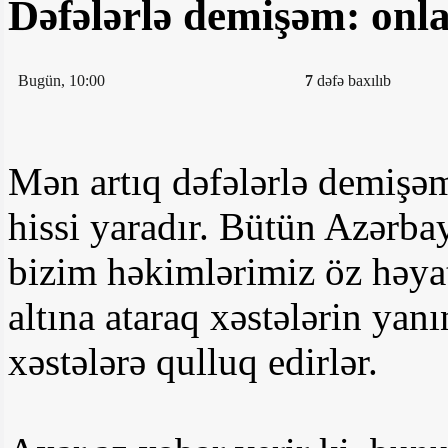
Dəfələrlə demişəm: onlar
Bugün, 10:00
7
dəfə baxılıb
Mən artıq dəfələrlə demişəm
hissi yaradır. Bütün Azərba
bizim həkimlərimiz öz həyatl
altına ataraq xəstələrin yanı
xəstələrə qulluq edirlər.