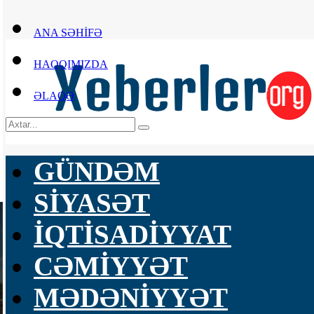
ANA SƏHİFƏ
HAQQIMIZDA
ƏLAQƏ
GÜNDƏM
SİYASƏT
İQTİSADİYYAT
CƏMİYYƏT
MƏDƏNİYYƏT