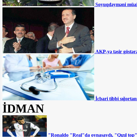
Akif Çovdarov nə edəcək? -
Soyuqdəyməni müa
“Gürcüstana gedəcək və...”
Ağdamda 15 il əvvəl tikilən məktəb
çökür - “İnvestisiya planına salınıb,
amma...”
Əhmədzadənin texnikaları Gəncədə
yolları qazıb kimləri varlandırır? -
İDDİA
"Təmiz Şəhər" ASC 2 ildir ki, maliyyə
hesabatı vermir
AKP-yə təsir göstərə
BÜTÜN XƏBƏRLƏR
İcbari tibbi sığortan
İDMAN
"Ronaldo "Real"da oynasaydı, "Qızıl top