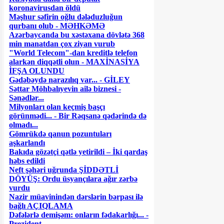
koronavirusdan öldü
Məşhur səfirin oğlu dələduzluğun
qurbanı olub - MƏHKƏMƏ
Azərbaycanda bu xəstəxana dövlətə 368
min manatdan çox ziyan vurub
"World Telecom"-dan kreditlə telefon
alarkən diqqətli olun - MAXİNASİYA
İFŞA OLUNDU
Gədəbəydə narazılıq var... - GİLEY
Səttar Möhbalıyevin ailə biznesi -
Sənədlər...
Milyonları olan keçmiş başçı
görünmədi... - Bir Rəqsanə qədərində də
olmadı...
Gömrükdə qanun pozuntuları
aşkarlandı
Bakıda gözətçi qətlə yetirildi – İki qardaş
həbs edildi
Neft şəhəri uğrunda ŞİDDƏTLİ
DÖYÜŞ: Ordu üsyançılara ağır zərbə
vurdu
Nazir müavinindən dərslərin bərpası ilə
bağlı AÇIQLAMA
Dəfələrlə demişəm: onların fədakarlığı... -
Prezident