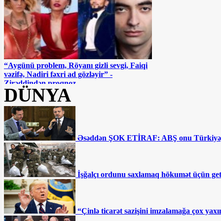
“Aygünü problem, Röyanı gizli sevgi, Faiqi
vəzifə, Nadiri fəxri ad gözləyir” -
Zirəddindən proqnoz
DÜNYA
Əsəddən ŞOK ETİRAF: ABŞ onu Türkiyəy
Afətə atmaca atan Flora Kərimovaya Ramiz
İşğalçı ordunu saxlamaq hökumət üçün getd
Rövşəndən CAVAB
“Çinlə ticarət sazişini imzalamağa çox ya