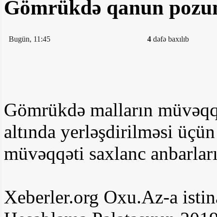
Gömrükdə qanun pozunt
Bugün, 11:45
4
dəfə baxılıb
Gömrükdə malların müvəqqə
altında yerləşdirilməsi üçü
müvəqqəti saxlanc anbarların
Xeberler.org Oxu.Az-a istin