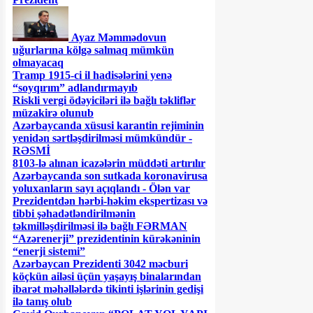
Ayaz Məmmədovun
uğurlarına kölgə salmaq mümkün
olmayacaq
Tramp 1915-ci il hadisələrini yenə
“soyqırım” adlandırmayıb
Riskli vergi ödəyiciləri ilə bağlı təkliflər
müzakirə olunub
Azərbaycanda xüsusi karantin rejiminin
yenidən sərtləşdirilməsi mümkündür -
RƏSMİ
8103-lə alınan icazələrin müddəti artırılır
Azərbaycanda son sutkada koronavirusa
yoluxanların sayı açıqlandı - Ölən var
Prezidentdən hərbi-həkim ekspertizası və
tibbi şəhadətləndirilmənin
təkmilləşdirilməsi ilə bağlı FƏRMAN
“Azərenerji” prezidentinin kürəkəninin
“enerji sistemi”
Azərbaycan Prezidenti 3042 məcburi
köçkün ailəsi üçün yaşayış binalarından
ibarət məhəllələrdə tikinti işlərinin gedişi
ilə tanış olub