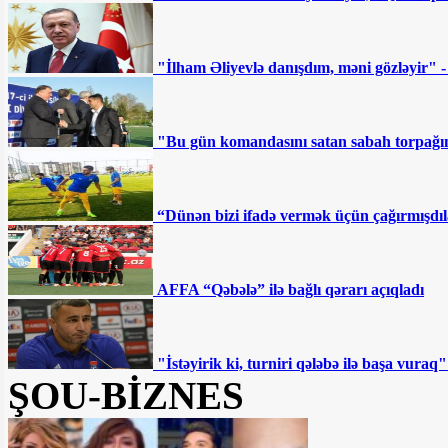
"İlham Əliyevlə danışdım, məni gözləyir" 
"Bu gün komandasını satan sabah torpağını
“Dünən bizi ifadə vermək üçün çağırmışdıl
AFFA “Qəbələ” ilə bağlı qərarı açıqladı
"İstəyirik ki, turniri qələbə ilə başa vur
ŞOU-BİZNES