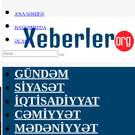
ANA SƏHİFƏ
HAQQIMIZDA
ƏLAQƏ
GÜNDƏM
SİYASƏT
İQTİSADİYYAT
CƏMİYYƏT
MƏDƏNİYYƏT