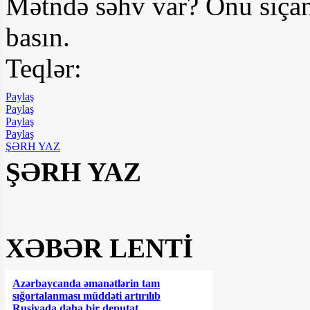
Mətndə səhv var? Onu siçan
basın.
Teqlər:
Paylaş
Paylaş
Paylaş
Paylaş
ŞƏRH YAZ
ŞƏRH YAZ
XƏBƏR LENTİ
Azərbaycanda əmanətlərin tam
sığortalanması müddəti artırılıb
Rusiyada daha bir deputat