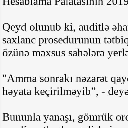
Hesablama Palatasının 2019-c
Qeyd olunub ki, auditlə əh
saxlanc prosedurunun tətbiq 
özünə məxsus sahələrə yerlə
"Amma sonrakı nəzarət qayd
həyata keçirilməyib”, - deyə
Bununla yanaşı, gömrük or