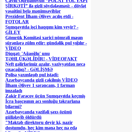
Cavid Qurbanovun “POLAT YOL YAPI
ŞİRKƏTİ” ilə gizli sövdələşməsi: - dövlət
vəsaitini belə mənimsəyiblər
Prezident İlham Əliyev açılış etdi -
FOTOLAR
Sumqayıtda işçi haqqını kim yeyir? -
GİLEY
Gömrük Komitəsi xarici nömrəli maşın
sürənlərə zülm edir: gündəlik pul yığılır -
VİDEO
Diqqət: 'Ağaoğlu' unu
TƏHLÜKƏLİDİR! - VİDEOFAKT
Neft gəlirlərimiz azalır, vəziyyətdən necə
çıxacağıq? - GƏLİŞMƏ
Polisə yaxınlaşıb pul istədi:
Azərbaycanda gizli çəkilmiş VİDEO
İlham Əliyev 1 sərəncam, 1 fərman
imzaladı
Zakir Fərəcov üçün Sumqayıtda keçmiş
İcra başçısının acı sonluğu təkrarlana
bilərmi?
Azərbaycanda vəzifəli şəxs özünü
güllələyib öldürdü
"Məktəb direktoru deyir ki, nazir
dostumdu, heç kim mənə heç nə edə