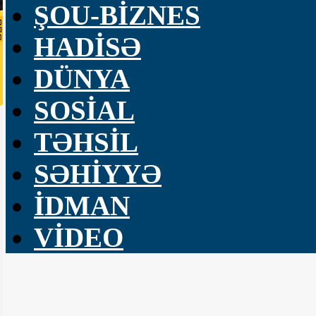
ŞOU-BİZNES
HADİSƏ
DÜNYA
SOSİAL
TƏHSİL
SƏHİYYƏ
İDMAN
VİDEO