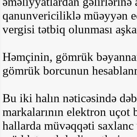
əməliyyatlardan gəlirlərinə
qanunvericiliklə müəyyən e
vergisi tətbiq olunması aşka
Həmçinin, gömrük bəyannam
gömrük borcunun hesablanm
Bu iki halın nəticəsində də
markalarının elektron uçot 
hallarda müvəqqəti saxlanc