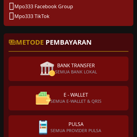
Mpo333 Facebook Group
Mpo333 TikTok
METODE
PEMBAYARAN
BANK TRANSFER
SEMUA BANK LOKAL
E - WALLET
SEMUA E-WALLET & QRIS
PULSA
SEMUA PROVIDER PULSA