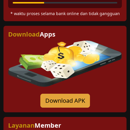
* waktu proses selama bank online dan tidak gangguan
Download
Apps
Download APK
Layanan
Member