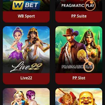
WB Sport
PP Suite
Live22
PP Slot