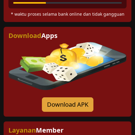
* waktu proses selama bank online dan tidak gangguan
Download
Apps
Download APK
Layanan
Member