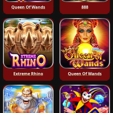
Queen Of Wands
888
Extreme Rhino
Queen Of Wands