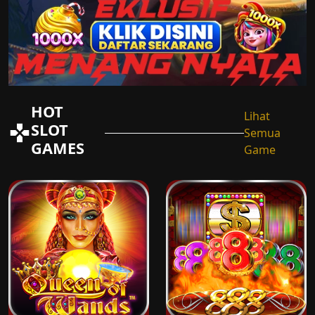
HOT
Lihat
SLOT
Semua
GAMES
Game