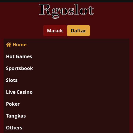
Masuk
Daftar
Home
Hot Games
Sportsbook
Slots
Live Casino
Poker
Tangkas
Others