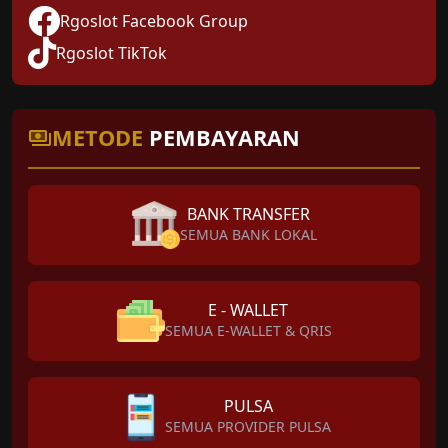
Rgoslot Facebook Group
Rgoslot TikTok
METODE
PEMBAYARAN
BANK TRANSFER
SEMUA BANK LOKAL
E - WALLET
SEMUA E-WALLET & QRIS
PULSA
SEMUA PROVIDER PULSA