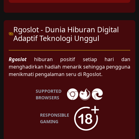
Rgoslot - Dunia Hiburan Digital
Adaptif Teknologi Unggul
Rgoslot
hiburan positif setiap hari dan
menghadirkan hadiah menarik sehingga pengguna
menikmati pengalaman seru di Rgoslot.
SUPPORTED
BROWSERS
RESPONSIBLE
GAMING