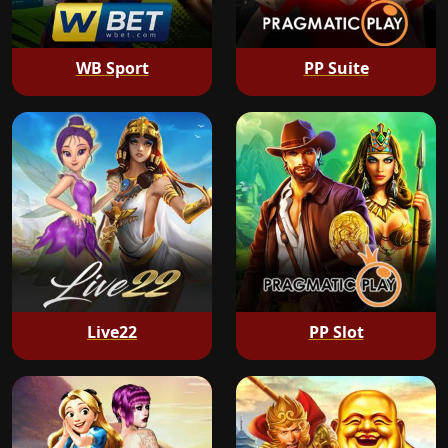
WB Sport
PP Suite
Live22
PP Slot