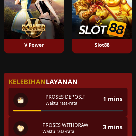
V Power
Slot88
KELEBIHAN
LAYANAN
PROSES DEPOSIT
1 mins
Waktu rata-rata
PROSES WITHDRAW
3 mins
Waktu rata-rata